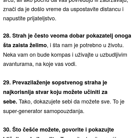
znači da je došlo vreme da uspostavite distancu i
napustite prijateljstvo.
28. Strah je često veoma dobar pokazatelj onoga
, i šta nam je potrebno u životu.
šta zaista želimo
Neka vam on bude kompas i uživajte u uzbudljivim
avanturama, na koje vas vodi.
29. Prevazilaženje sopstvenog straha je
najkorisnija stvar koju možete učiniti za
Tako, dokazujete sebi da možete sve. To je
sebe.
super-generator samopouzdanja.
30. Što češće možete, govorite i pokazujte