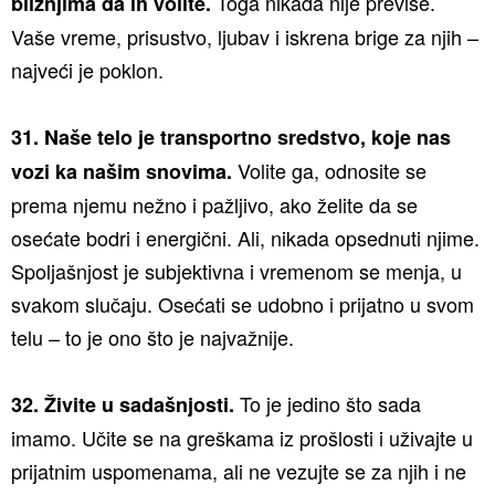
Toga nikada nije previše.
bližnjima da ih volite.
Vaše vreme, prisustvo, ljubav i iskrena brige za njih –
najveći je poklon.
31. Naše telo je transportno sredstvo, koje nas
Volite ga, odnosite se
vozi ka našim snovima.
prema njemu nežno i pažljivo, ako želite da se
osećate bodri i energični. Ali, nikada opsednuti njime.
Spoljašnjost je subjektivna i vremenom se menja, u
svakom slučaju. Osećati se udobno i prijatno u svom
telu – to je ono što je najvažnije.
To je jedino što sada
32. Živite u sadašnjosti.
imamo. Učite se na greškama iz prošlosti i uživajte u
prijatnim uspomenama, ali ne vezujte se za njih i ne