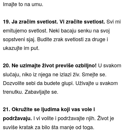
Imajte to na umu.
Svi mi
19. Ja zračim svetlost. Vi zračite svetlost.
emitujemo svetlost. Neki bacaju senku na svoj
sopstveni sjaj. Budite zrak svetlosti za druge i
ukazujte im put.
U svakom
20. Ne uzimajte život previše ozbiljno!
slučaju, niko iz njega ne izlazi živ. Smejte se.
Dozvolite sebi da budete glupi. Uživajte u svakom
trenutku. Zabavljajte se.
21. Okružite se ljudima koji vas vole i
I vi volite i podržavajte njih. Život je
podržavaju.
suviše kratak za bilo šta manje od toga.