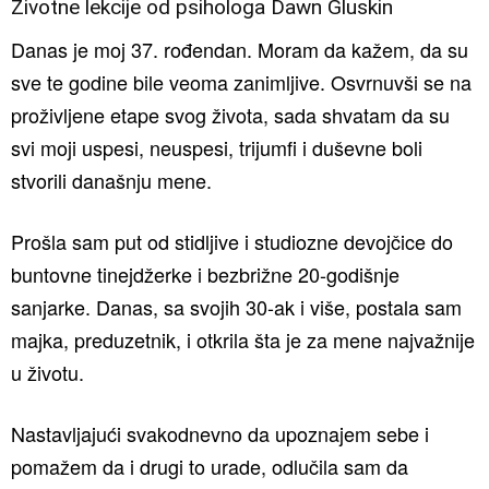
Životne lekcije od psihologa Dawn Gluskin
Danas je moj 37. rođendan. Moram da kažem, da su
sve te godine bile veoma zanimljive. Osvrnuvši se na
proživljene etape svog života, sada shvatam da su
svi moji uspesi, neuspesi, trijumfi i duševne boli
stvorili današnju mene.
Prošla sam put od stidljive i studiozne devojčice do
buntovne tinejdžerke i bezbrižne 20-godišnje
sanjarke. ​Danas, sa svojih 30-ak i više, postala sam
majka, preduzetnik, i otkrila šta je za mene najvažnije
u životu.
Nastavljajući svakodnevno da upoznajem sebe i
pomažem da i drugi to urade, odlučila sam da