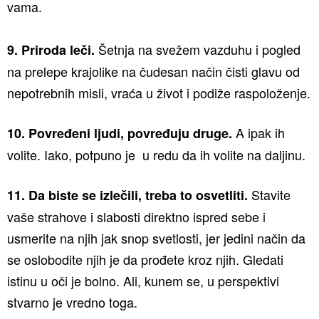
vama.
Šetnja na svežem vazduhu i pogled
9. Priroda leči.
na prelepe krajolike na čudesan način čisti glavu od
nepotrebnih misli, vraća u život i podiže raspoloženje.
A ipak ih
10. Povređeni ljudi, povređuju druge.
volite. Iako, potpuno je u redu da ih volite na daljinu.
Stavite
11. Da biste se izlečili, treba to osvetliti.
vaše strahove i slabosti direktno ispred sebe i
usmerite na njih jak snop svetlosti, jer jedini način da
se oslobodite njih je da prođete kroz njih. Gledati
istinu u oči je bolno. Ali, kunem se, u perspektivi
stvarno je vredno toga.