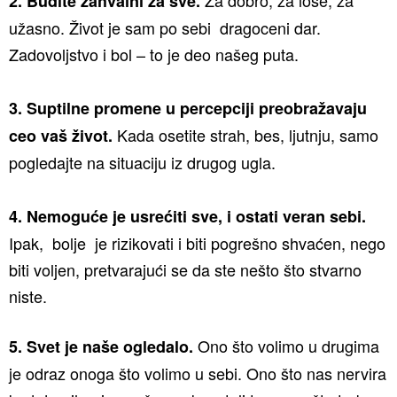
Za dobro, za loše, za
2. Budite zahvalni za sve.
užasno. Život je sam po sebi dragoceni dar.
Zadovoljstvo i bol – to je deo našeg puta.
3. Suptilne promene u percepciji preobražavaju
Kada osetite strah, bes, ljutnju, samo
ceo vaš život.
pogledajte na situaciju iz drugog ugla.
4. Nemoguće je usrećiti sve, i ostati veran sebi.
Ipak, bolje je rizikovati i biti pogrešno shvaćen, nego
biti voljen, pretvarajući se da ste nešto što stvarno
niste.
Ono što volimo u drugima
5. Svet je naše ogledalo.
je odraz onoga što volimo u sebi. Ono što nas nervira