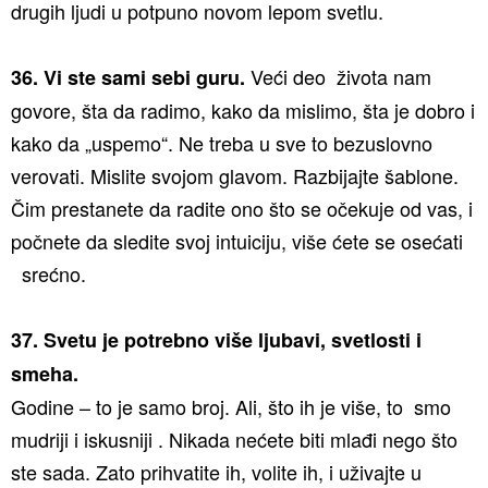
drugih ljudi u potpuno novom lepom svetlu.
Veći deo života nam
36. Vi ste sami sebi guru.
govore, šta da radimo, kako da mislimo, šta je dobro i
kako da „uspemo“. Ne treba u sve to bezuslovno
verovati. Mislite svojom glavom. Razbijajte šablone.
Čim prestanete da radite ono što se očekuje od vas, i
počnete da sledite svoj intuiciju, više ćete se osećati
srećno.
37. Svetu je potrebno više ljubavi, svetlosti i
smeha.
Godine – to je samo broj. Ali, što ih je više, to smo
mudriji i iskusniji . Nikada nećete biti mlađi nego što
ste sada. Zato prihvatite ih, volite ih, i uživajte u