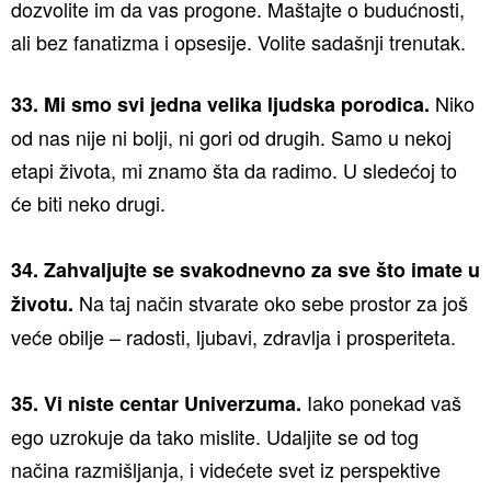
dozvolite im da vas progone. Maštajte o budućnosti,
ali bez fanatizma i opsesije. Volite sadašnji trenutak.
Niko
33. Mi smo svi jedna velika ljudska porodica.
od nas nije ni bolji, ni gori od drugih. Samo u nekoj
etapi života, mi znamo šta da radimo. U sledećoj to
će biti neko drugi.
34. Zahvaljujte se svakodnevno za sve što imate u
Na taj način stvarate oko sebe prostor za još
životu.
veće obilje – radosti, ljubavi, zdravlja i prosperiteta.
Iako ponekad vaš
35. Vi niste centar Univerzuma.
ego uzrokuje da tako mislite. Udaljite se od tog
načina razmišljanja, i videćete svet iz perspektive