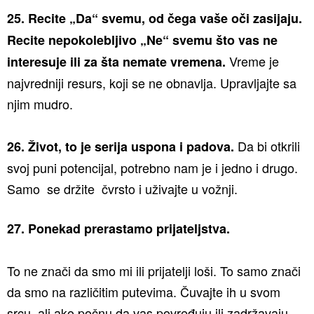
25. Recite „Da“ svemu, od čega vaše oči zasijaju.
Recite nepokolebljivo „Ne“ svemu što vas ne
Vreme je
interesuje ili za šta nemate vremena.
najvredniji resurs, koji se ne obnavlja. Upravljajte sa
njim mudro.
Da bi otkrili
26. Život, to je serija uspona i padova.
svoj puni potencijal, potrebno nam je i jedno i drugo.
Samo se držite čvrsto i uživajte u vožnji.
27. Ponekad prerastamo prijateljstva.
​To ne znači da smo mi ili prijatelji loši. To samo znači
da smo na različitim putevima. Čuvajte ih u svom
srcu, ali ako počnu da vas povređuju ili zadržavaju,