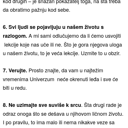
kod drugih – je snažan pokazatelj toga, na šta treba
da obratimo pažnju kod sebe.
6. Svi ljudi se pojavljuju u našem životu s
A mi sami odlučujemo da li ćemo usvojiti
razlogom.
lekcije koje nas uče ili ne. Što je gora njegova uloga
u našem životu, to je veća lekcije. Uzmite to u obzir.
Prosto znajte, da vam u najtežim
7. Verujte.
vremenima Univerzum neće okrenuti leđa i sve će
biti u redu.
. Šta drugi rade je
8. Ne uzimajte sve suviše k srcu
odraz onoga što se dešava u njihovom ličnom životu.
I po pravilu, to ima malo ili nema nikakve veze sa