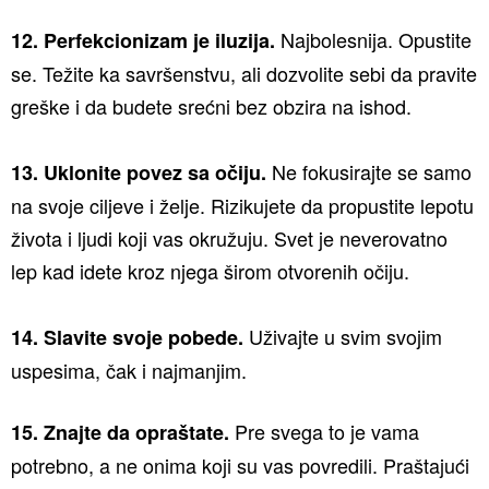
Najbolesnija. Opustite
12. Perfekcionizam je iluzija.
se. Težite ka savršenstvu, ali dozvolite sebi da pravite
greške i da budete srećni bez obzira na ishod.
Ne fokusirajte se samo
13. Uklonite povez sa očiju.
na svoje ciljeve i želje. Rizikujete da propustite lepotu
života i ljudi koji vas okružuju. Svet je neverovatno
lep kad idete kroz njega širom otvorenih očiju.
Uživajte u svim svojim
14. Slavite svoje pobede.
uspesima, čak i najmanjim.
Pre svega to je vama
15. Znajte da opraštate.
potrebno, a ne onima koji su vas povredili. Praštajući