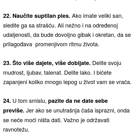
Ako imate veliki san,
22. Naučite suptilan ples.
sledite ga sa strašću. Ali nežno i na određenoj
udaljenosti, da bude dovoljno gibak i okretan, da se
prilagođava promenjivom ritmu života.
Delite svoju
23. Što više dajete, više dobijate.
mudrost, ljubav, talenat. Delite lako. I bićete
zapanjeni koliko mnogo lepog u život vam se vraća.
U tom smislu,
24.
pazite da ne date sebe
Jer ako se unutrašnja čaša isprazni, onda
previše.
se neće moći ništa dati. Važno je održavati
ravnotežu.