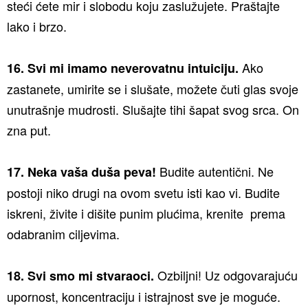
steći ćete mir i slobodu koju zaslužujete. Praštajte
lako i brzo.
Ako
16. Svi mi imamo neverovatnu intuiciju.
zastanete, umirite se i slušate, možete čuti glas svoje
unutrašnje mudrosti. Slušajte tihi šapat svog srca. On
zna put.
Budite autentični. Ne
17. Neka vaša duša peva!
postoji niko drugi na ovom svetu isti kao vi. Budite
iskreni, živite i dišite punim plućima, krenite prema
odabranim ciljevima.
Ozbiljni! Uz odgovarajuću
18. Svi smo mi stvaraoci.
upornost, koncentraciju i istrajnost sve je moguće.