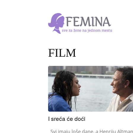
FILM
I sreća će doći
Svi imaju loše dane, a Henriju Altmanu,