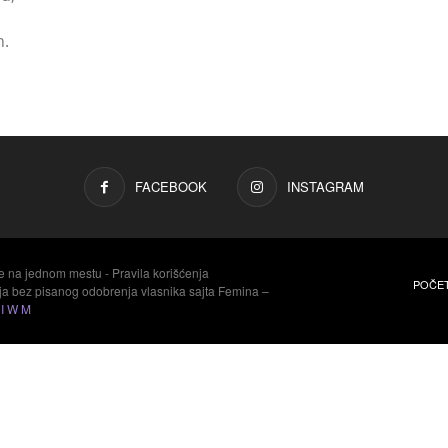
n.
FACEBOOK
INSTAGRAM
e na jednom mestu - Pravila korišćenja
POČE
aja bez pisanog odobrenja vlasnika sajta Femina –
y
I W M