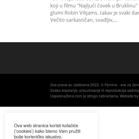
koji u filmu "Najljući čovek u Bruklinu"
glumi Robin Vilijams, takav je svaki da
Večito sarkastičan, svadljiv,...
Sva prava su zasticena 2022. © Femina - sve za žen
Svako kopiranje, preuzimanje ili reprodukcija sadrž
UspesnaZena.com je strogo zabranjena. Website b
Ova web stranica koristi kolačiće
('cookies') kako bismo Vam pružili
bolje korisničko iskustvo.