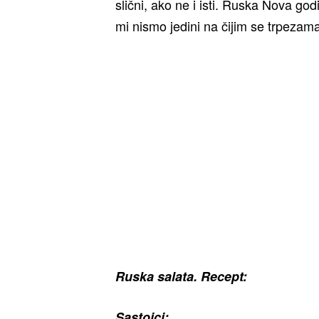
slični, ako ne i isti. Ruska Nova go
mi nismo jedini na čijim se trpezama
Ruska salata. Recept:
Sastojci: