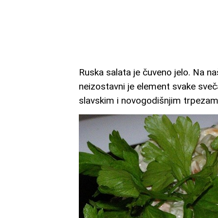
Ruska salata je čuveno jelo. Na n
neizostavni je element svake sveč
slavskim i novogodišnjim trpezama.