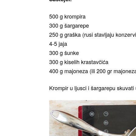
500 g krompira
300 g šargarepe
250 g graška (rusi stavljaju konzerv
4-5 jaja
300 g šunke
300 g kiselih krastavčića
400 g majoneza (ili 200 gr majoneza
Krompir u ljusci i šargarepu skuvati 