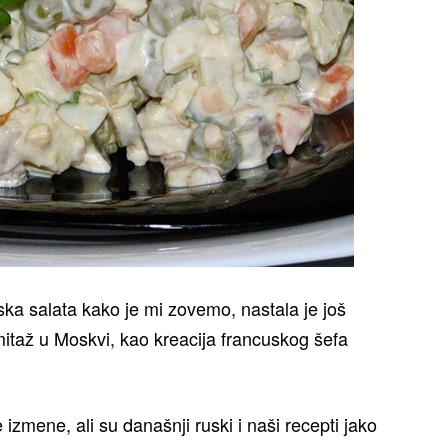
uska salata kako je mi zovemo, nastala je još
itaž u Moskvi, kao kreacija francuskog šefa
e izmene, ali su današnji ruski i naši recepti jako