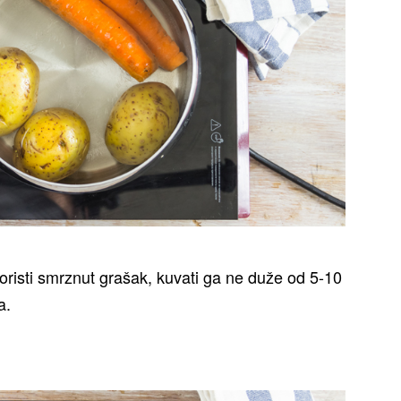
oristi smrznut grašak, kuvati ga ne duže od 5-10
a.