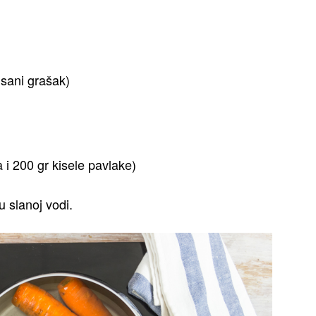
isani grašak)
 i 200 gr kisele pavlake)
u slanoj vodi.