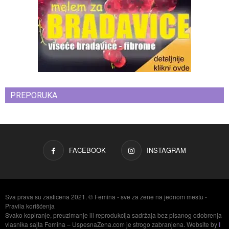
PREPORUKA
FACEBOOK
INSTAGRAM
Sva prava su zasticena 2021. © Femina - sve za žene na jednom mestu -
Pravila korišćenja
Svako kopiranje, preuzimanje ili reprodukcija sadržaja bez pisanog odobrenja
vlasnika sajta Femina – UspesnaZena.com je strogo zabranjena. Website by
I