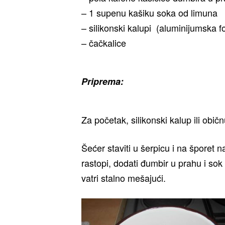
– 1 supenu kašiku soka od limuna
– silikonski kalupi (aluminijumska fol
– čačkalice
Priprema:
Za početak, silikonski kalup ili obič
Šećer staviti u šerpicu i na šporet 
rastopi, dodati đumbir u prahu i sok
vatri stalno mešajući.