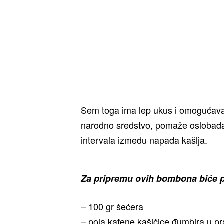
Sem toga ima lep ukus i omogućava b
narodno sredstvo, pomaže oslobađanj
intervala između napada kašlja.
Za pripremu ovih bombona biće 
– 100 gr šećera
– pola kafene kašičice đumbira u p