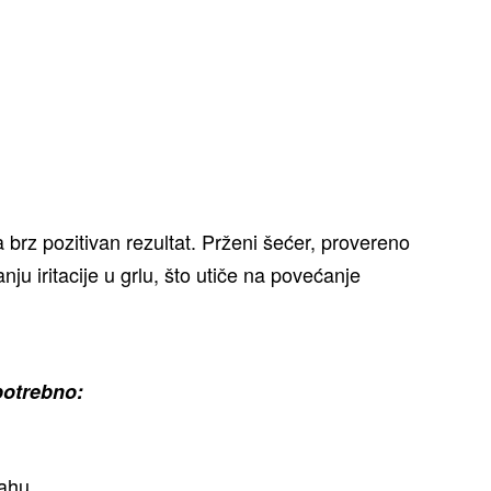
rz pozitivan rezultat. Prženi šećer, provereno
u iritacije u grlu, što utiče na povećanje
potrebno:
rahu