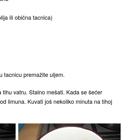
ija ili obična tacnica)
nu tacnicu premažite uljem.
na tihu vatru. Stalno mešati. Kada se šećer
 od limuna. Kuvati još nekoliko minuta na tihoj