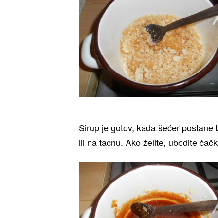
Sirup je gotov, kada šećer postane 
ili na tacnu. Ako želite, ubodite čačk