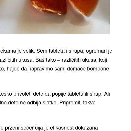
ekama je velik. Sem tableta i sirupa, ogroman je
zličitih ukusa. Baš tako – različitih ukusa, koji
ato, hajde da napravimo sami domaće bombone
eško privoleti dete da popije tabletu ili sirup. Ali
o dete ne odbija slatko. Pripremiti takve
 prženi šećer čija je efikasnost dokazana