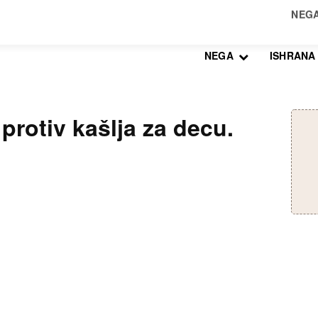
NEGA
ISHRANA
otiv kašlja za decu.