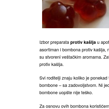
Izbor preparata
u apot
protiv kašlja
asortiman i bombona protiv kašlja, ra
su stvoreni veštačkim aromama. Z
protiv kašlja.
Svi roditelji znaju koliko je ponekad t
bombone – sa zadovoljstvom. Ni jedn
bombone uopšte nije teško.
Za osnovu ovih bombona koristićemo