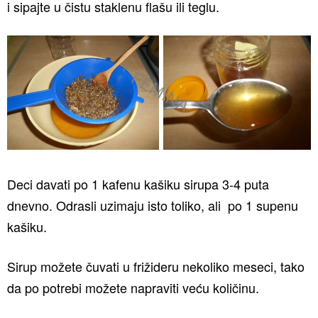
i sipajte u čistu staklenu flašu ili teglu.
Deci davati po 1 kafenu kašiku sirupa 3-4 puta
dnevno. Odrasli uzimaju isto toliko, ali po 1 supenu
kašiku.
Sirup možete čuvati u frižideru nekoliko meseci, tako
da po potrebi možete napraviti veću količinu.