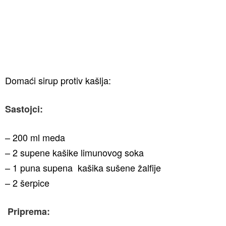
Domaći sirup protiv kašlja:
Sastojci:
– 200 ml meda
– 2 supene kašike limunovog soka
– 1 puna supena kašika sušene žalfije
– 2 šerpice
Priprema: