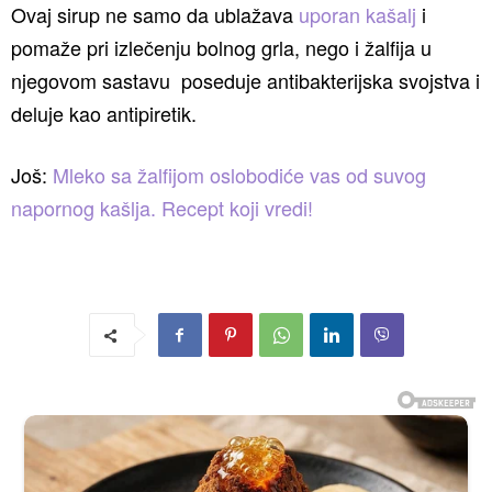
Ovaj sirup ne samo da ublažava
uporan kašalj
i
pomaže pri izlečenju bolnog grla, nego i žalfija u
njegovom sastavu poseduje antibakterijska svojstva i
deluje kao antipiretik.
Još:
Mleko sa žalfijom oslobodiće vas od suvog
napornog kašlja. Recept koji vredi!