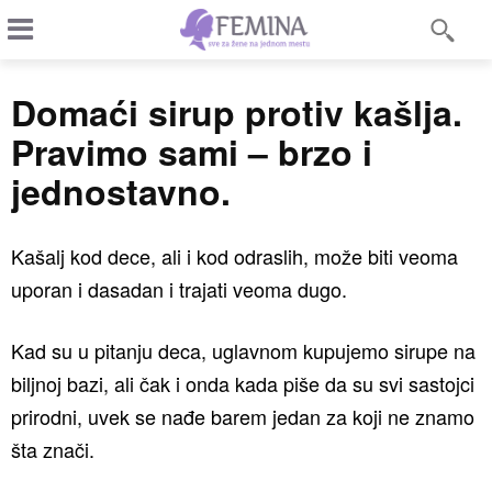
Domaći sirup protiv kašlja.
Pravimo sami – brzo i
jednostavno.
Kašalj kod dece, ali i kod odraslih, može biti veoma
uporan i dasadan i trajati veoma dugo.
Kad su u pitanju deca, uglavnom kupujemo sirupe na
biljnoj bazi, ali čak i onda kada piše da su svi sastojci
prirodni, uvek se nađe barem jedan za koji ne znamo
šta znači.