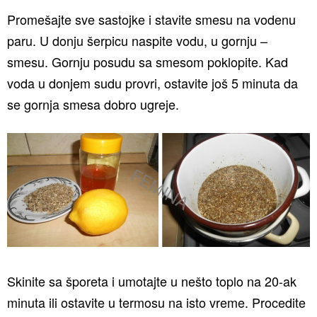
Promešajte sve sastojke i stavite smesu na vodenu
paru. U donju šerpicu naspite vodu, u gornju –
smesu. Gornju posudu sa smesom poklopite. Kad
voda u donjem sudu provri, ostavite još 5 minuta da
se gornja smesa dobro ugreje.
Skinite sa šporeta i umotajte u nešto toplo na 20-ak
minuta ili ostavite u termosu na isto vreme. Procedite