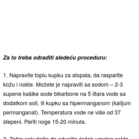
Za to treba odraditi sledeću proceduru:
1. Napravite toplu kupku za stopala, da rasparite
kožu i nokte. Možete je napraviti sa sodom – 2-3
supene kašike sode bikarbone na 5 litara vode sa
dodatkom soli, ili kupku sa hipermanganom (kalijum
permanganat). Temperatura vode ne više od 37
stepeni. Pariti noge 15-20 minuta.
2. Zatim pokušajte da odvojite ćošak uraslog nokta.