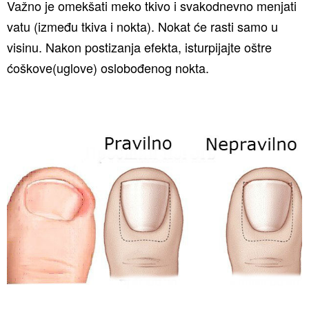
Važno je omekšati meko tkivo i svakodnevno menjati
vatu (između tkiva i nokta). Nokat će rasti samo u
visinu. Nakon postizanja efekta, isturpijajte oštre
ćoškove(uglove) oslobođenog nokta.