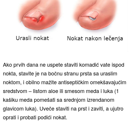
Ako prvih dana ne uspete staviti komadić vate ispod
nokta, stavite je na bočnu stranu prsta sa uraslim
noktom, i obilno mažite antiseptičkim omekšavajućim
sredstvom – listom aloe ili smesom meda i luka (1
kašiku meda pomešati sa srednjom izrendanom
glavicom luka). Uveče staviti na prst i zaviti, a ujutro
oprati i probati podići nokat.