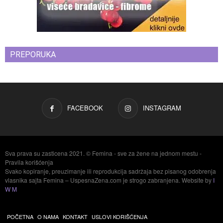
PREPORUKA
FACEBOOK
INSTAGRAM
Sva prava su zasticena 2021. © Femina - sve za žene na jednom mestu -
Pravila korišćenja
Svako kopiranje, preuzimanje ili reprodukcija sadržaja bez pisanog odobrenja
vlasnika sajta Femina – UspesnaZena.com je strogo zabranjena. Website by
I
W M
POČETNA
O NAMA
KONTAKT
USLOVI KORIŠĆENJA