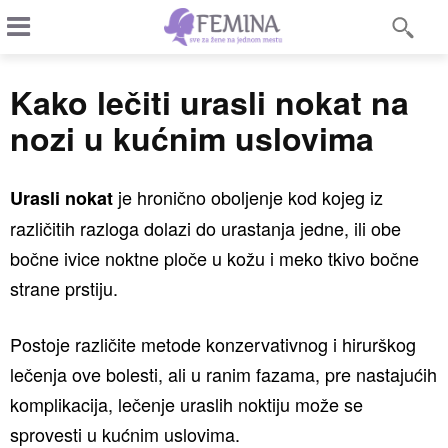
Kako lečiti urasli nokat na
nozi u kućnim uslovima
je hronično oboljenje kod kojeg iz
Urasli nokat
različitih razloga dolazi do urastanja jedne, ili obe
bočne ivice noktne ploče u kožu i meko tkivo bočne
strane prstiju.
Postoje različite metode konzervativnog i hirurškog
lečenja ove bolesti, ali u ranim fazama, pre nastajućih
komplikacija, lečenje uraslih noktiju može se
sprovesti u kućnim uslovima.