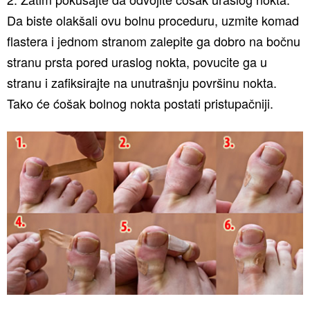
Da biste olakšali ovu bolnu proceduru, uzmite komad
flastera i jednom stranom zalepite ga dobro na bočnu
stranu prsta pored uraslog nokta, povucite ga u
stranu i zafiksirajte na unutrašnju površinu nokta.
Tako će ćošak bolnog nokta postati pristupačniji.