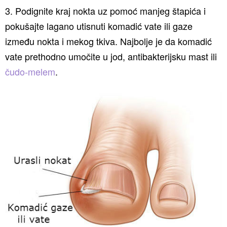
3. Podignite kraj nokta uz pomoć manjeg štapića i
pokušajte lagano utisnuti komadić vate ili gaze
između nokta i mekog tkiva. Najbolje je da komadić
vate prethodno umočite u jod, antibakterijsku mast ili
čudo-melem
.