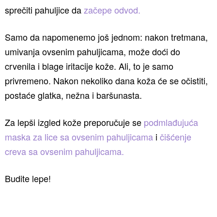
sprečiti pahuljice da
začepe odvod.
Samo da napomenemo još jednom: nakon tretmana,
umivanja ovsenim pahuljicama, može doći do
crvenila i blage iritacije kože. Ali, to je samo
privremeno. Nakon nekoliko dana koža će se očistiti,
postaće glatka, nežna i baršunasta.
Za lepši izgled kože preporučuje se
podmlađujuća
maska za lice sa ovsenim pahuljicama
i
čišćenje
creva sa ovsenim pahuljicama.
Budite lepe!