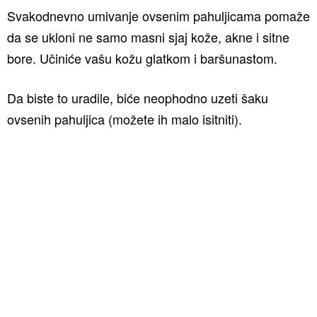
Svakodnevno umivanje ovsenim pahuljicama pomaže
da se ukloni ne samo masni sjaj kože, akne i sitne
bore. Učiniće vašu kožu glatkom i baršunastom.
Da biste to uradile, biće neophodno uzeti šaku
ovsenih pahuljica (možete ih malo isitniti).