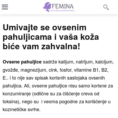
Umivajte se ovsenim
pahuljicama i vaša koža
biće vam zahvalna!
sadrže kalijum, natrijum, kalcijum,
Ovsene pahuljice
gvožđe, magnezijum, cink, fosfor, vitamine B1, B2,
E.. i to nije sav spisak korisnih sastojaka ovsenih
pahuljica. Ali, ovsene pahuljice nisu samo korisne za
konzumiranje (odlične su za čišćenje creva od
toksina), nego su i veoma pogodne za korišćenje u
kozmetičke svrhe.