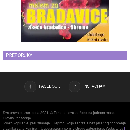
PREPORUKA
FACEBOOK
INSTAGRAM
Sva prava su zasticena 2021. © Femina - sve za žene na jednom mestu -
Pravila korišćenja
Svako kopiranje, preuzimanje ili reprodukcija sadržaja bez pisanog odobrenja
vlasnika sajta Femina – UspesnaZena.com je strogo zabranjena. Website by
I