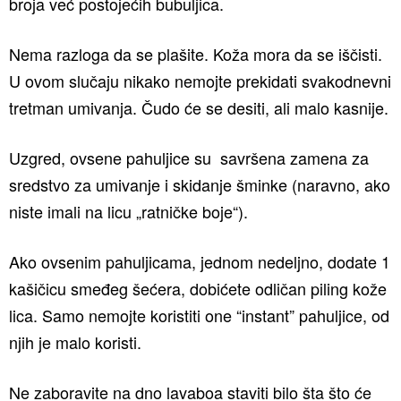
broja već postojećih bubuljica.
Nema razloga da se plašite. Koža mora da se iščisti.
U ovom slučaju nikako nemojte prekidati svakodnevni
tretman umivanja. Čudo će se desiti, ali malo kasnije.
Uzgred, ovsene pahuljice su savršena zamena za
sredstvo za umivanje i skidanje šminke (naravno, ako
niste imali na licu „ratničke boje“).
Ako ovsenim pahuljicama, jednom nedeljno, dodate 1
kašičicu smeđeg šećera, dobićete odličan piling kože
lica. Samo nemojte koristiti one “instant” pahuljice, od
njih je malo koristi.
Ne zaboravite na dno lavaboa staviti bilo šta što će