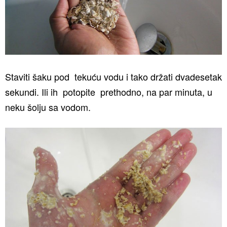
Staviti šaku pod tekuću vodu i tako držati dvadesetak
sekundi. Ili ih potopite prethodno, na par minuta, u
neku šolju sa vodom.