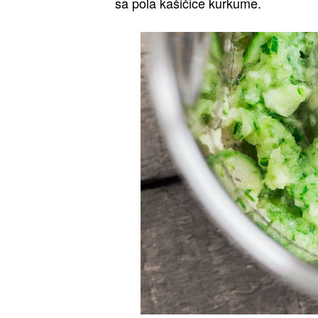
sa pola kašičice kurkume.