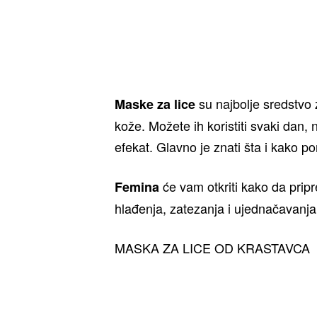
su najbolje sredstvo 
Maske za lice
kože. Možete ih koristiti svaki dan, 
efekat. Glavno je znati šta i kako p
će vam otkriti kako da prip
Femina
hlađenja, zatezanja i ujednačavanj
MASKA ZA LICE OD KRASTAVCA