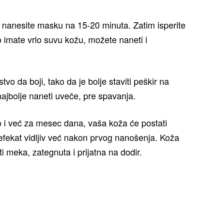
i nanesite masku na 15-20 minuta. Zatim isperite
imate vrlo suvu kožu, možete naneti i
o da boji, tako da je bolje staviti peškir na
najbolje naneti uveče, pre spavanja.
no i već za mesec dana, vaša koža će postati
je efekat vidljiv već nakon prvog nanošenja. Koža
i meka, zategnuta i prijatna na dodir.