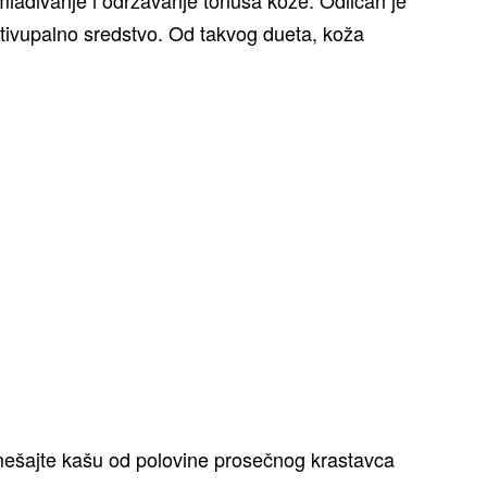
otivupalno sredstvo. Od takvog dueta, koža
mešajte kašu od polovine prosečnog krastavca