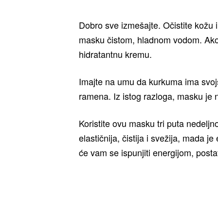
Dobro sve izmešajte. Očistite kožu 
masku čistom, hladnom vodom. Ako 
hidratantnu kremu.
Imajte na umu da kurkuma ima svojstv
ramena. Iz istog razloga, masku je 
Koristite ovu masku tri puta nedelj
elastičnija, čistija i svežija, mada 
će vam se ispunjiti energijom, postat