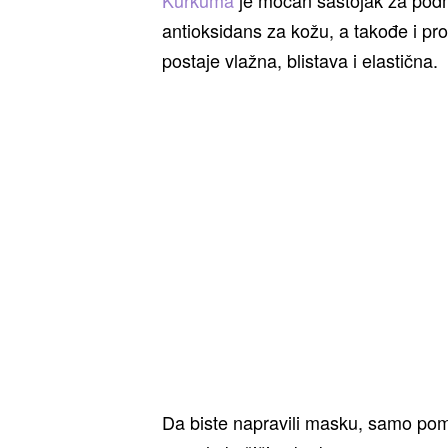
antioksidans za kožu, a takođe i pr
postaje vlažna, blistava i elastična.
Da biste napravili masku, samo po