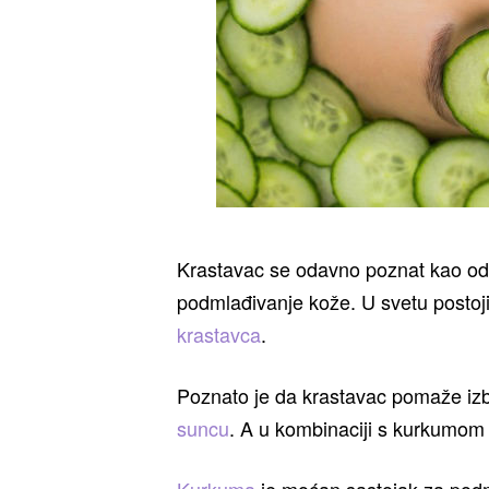
Krastavac se odavno poznat kao odli
podmlađivanje kože. U svetu postoji 
krastavca
.
Poznato je da krastavac pomaže izbe
suncu
. A u kombinaciji s kurkumom 
Kurkuma
je moćan sastojak za podm