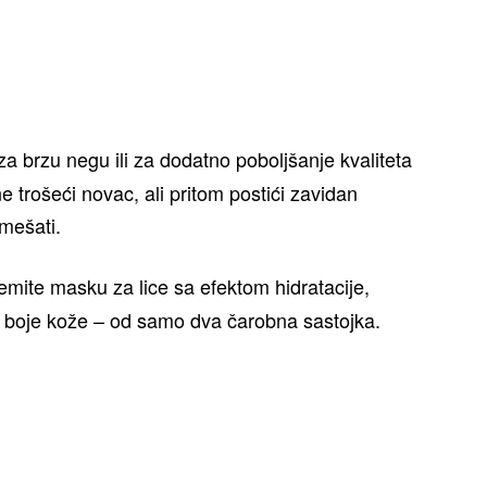
za brzu negu ili za dodatno poboljšanje kvaliteta
ne trošeći novac, ali pritom postići zavidan
omešati.
remite masku za lice sa efektom hidratacije,
a boje kože – od samo dva čarobna sastojka.