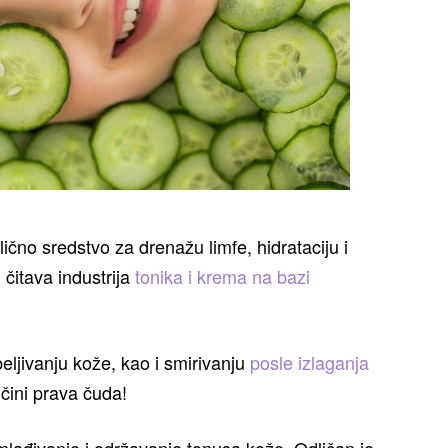
čno sredstvo za drenažu limfe, hidrataciju i
čitava industrija
tonika i krema na bazi
ljivanju kože, kao i smirivanju
posle izlaganja
čini prava čuda!
lađivanje i održavanje tonusa kože. Odličan je