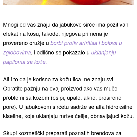
Mnogi od vas znaju da jabukovo sirće ima pozitivan
efekat na kosu, takođe, njegova primena je
provereno oružje u
borbi protiv artritisa i bolova u
, i odlično se pokazalo u
zglobovima
uklanjanju
papiloma sa kože.
Ali i to da je korisno za kožu lica, ne znaju svi.
Obratite pažnju na ovaj proizvod ako vas muče
problemi sa kožom (osipi, upale, akne, proširene
pore). U jabukovom sirćetu sadrže se alfa hidroksilne
kiseline, koje uklanjaju mrtve ćelije, obnavljajući kožu.
Skupi kozmetički preparati poznatih brendova za