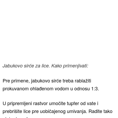
Jabukovo sirće za lice. Kako primenjivati:
Pre primene, jabukovo sirće treba rablažiti
prokuvanom ohlađenom vodom u odnosu 1:3.
U pripremljeni rastvor umočite tupfer od vate i
prebrišite lice pre uobičajenog umivanja. Radite tako