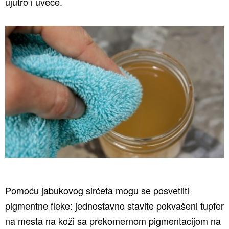
ujutro i uveče.
Pomoću jabukovog sirćeta mogu se posvetliti
pigmentne fleke: jednostavno stavite pokvašeni tupfer
na mesta na koži sa prekomernom pigmentacijom na