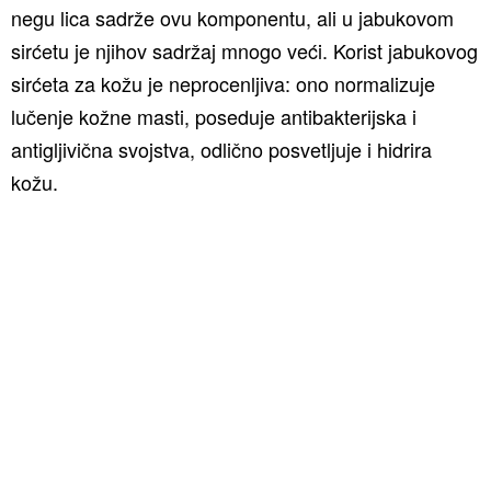
negu lica sadrže ovu komponentu, ali u jabukovom
sirćetu je njihov sadržaj mnogo veći. Korist jabukovog
sirćeta za kožu je neprocenljiva: ono normalizuje
lučenje kožne masti, poseduje antibakterijska i
antigljivična svojstva, odlično posvetljuje i hidrira
kožu.