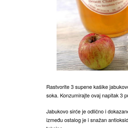
Rastvorite 3 supene kašike jabukovo
soka. Konzumirajte ovaj napitak 3 p
Jabukovo sirće je odlično i dokazan
između ostalog je i snažan antioks