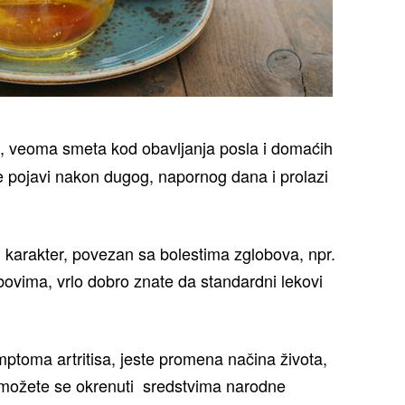
an, veoma smeta kod obavljanja posla i domaćih
se pojavi nakon dugog, napornog dana i prolazi
n karakter, povezan sa bolestima zglobova, npr.
obovima, vrlo dobro znate da standardni lekovi
mptoma artritisa, jeste promena načina života,
, možete se okrenuti sredstvima narodne