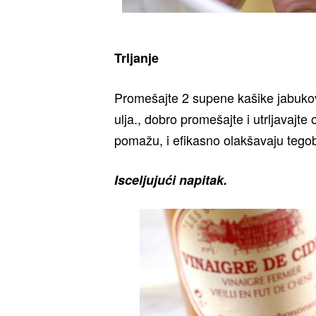
Trljanje
Promešajte 2 supene kašike jabuko
ulja., dobro promešajte i utrljavajt
pomažu, i efikasno olakšavaju tego
Isceljujući napitak.