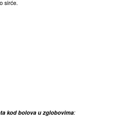
o sirće.
eta kod bolova u zglobovima
: