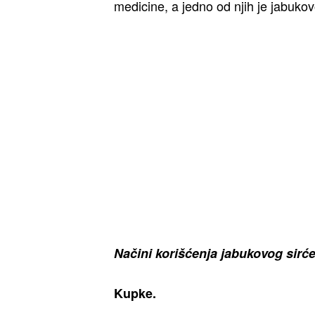
medicine, a jedno od njih je jabukov
Načini korišćenja jabukovog sirć
Kupke.