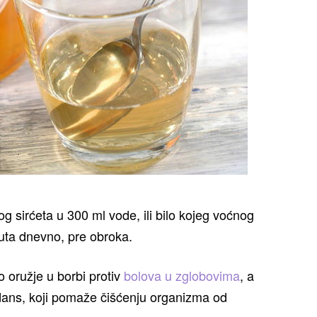
g sirćeta u 300 ml vode, ili bilo kojeg voćnog
uta dnevno, pre obroka.
o oružje u borbi protiv
bolova u zglobovima
, a
idans, koji pomaže čišćenju organizma od