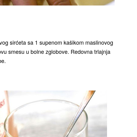
vog sirćeta sa 1 supenom kašikom maslinovog
e ovu smesu u bolne zglobove. Redovna trlajnja
be.