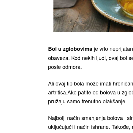
je vrlo neprijat
Bol u zglobovima
obaveza. Kod nekih ljudi, ovaj bol 
posle odmora.
Ali ovaj tip bola može imati hroniča
artritisa.Ako patite od bolova u zgl
pružaju samo trenutno olakšanje.
Najbolji način smanjenja bolova i si
uključujući i način ishrane. Takođe