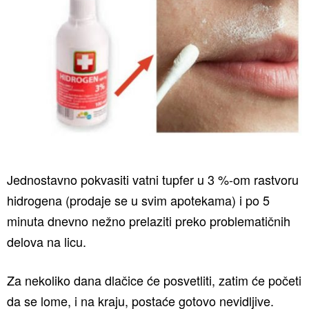
Jednostavno pokvasiti vatni tupfer u 3 %-om rastvoru
hidrogena (prodaje se u svim apotekama) i po 5
minuta dnevno nežno prelaziti preko problematičnih
delova na licu.
Za nekoliko dana dlačice će posvetliti, zatim će početi
da se lome, i na kraju, postaće gotovo nevidljive.