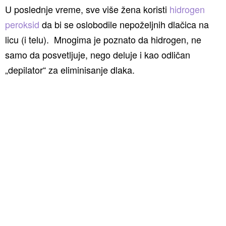
U poslednje vreme, sve više žena koristi
hidrogen
peroksid
da bi se oslobodile nepoželjnih dlačica na
licu (i telu). Mnogima je poznato da hidrogen, ne
samo da posvetljuje, nego deluje i kao odličan
„depilator“ za eliminisanje dlaka.