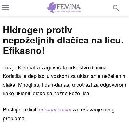
Hidrogen protiv
nepoželjnih dlačica na licu.
Efikasno!
Još je Kleopatra zagovarala odsustvo dlačica.
Koristila je depilaciju voskom za uklanjanje neželjenih
dlaka. Mnogi su, i dan-danas, u potrazi za odgovorom
kako ukloniti dlake sa nežne kože lica.
Postoje različiti
za rešavanje ovog
prirodni načini
problema.