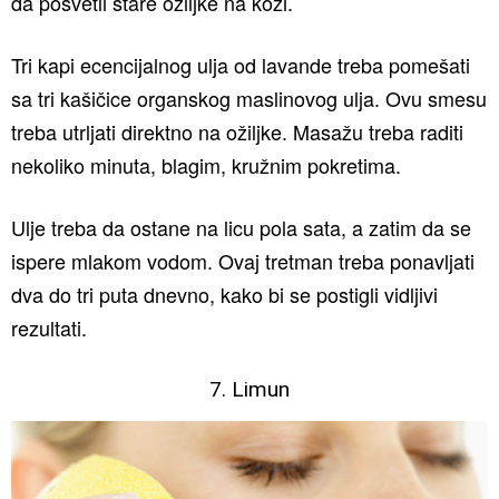
da posvetli stare ožiljke na koži.
Tri kapi ecencijalnog ulja od lavande treba pomešati
sa tri kašičice organskog maslinovog ulja. Ovu smesu
treba utrljati direktno na ožiljke. Masažu treba raditi
nekoliko minuta, blagim, kružnim pokretima.
Ulje treba da ostane na licu pola sata, a zatim da se
ispere mlakom vodom. Ovaj tretman treba ponavljati
dva do tri puta dnevno, kako bi se postigli vidljivi
rezultati.
7. Limun