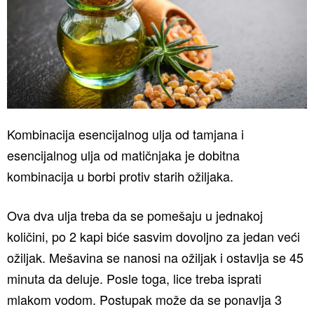
Kombinacija esencijalnog ulja od tamjana i
esencijalnog ulja od matičnjaka je dobitna
kombinacija u borbi protiv starih ožiljaka.
Ova dva ulja treba da se pomešaju u jednakoj
količini, po 2 kapi biće sasvim dovoljno za jedan veći
ožiljak. Mešavina se nanosi na ožiljak i ostavlja se 45
minuta da deluje. Posle toga, lice treba isprati
mlakom vodom. Postupak može da se ponavlja 3