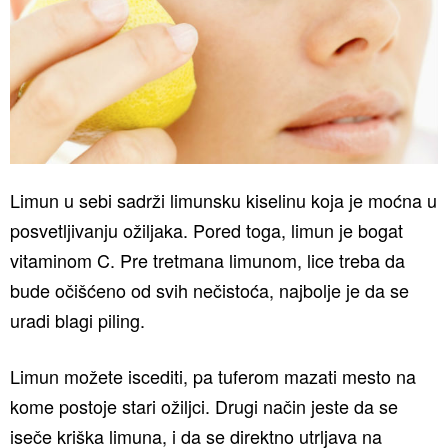
Limun u sebi sadrži limunsku kiselinu koja je moćna u
posvetljivanju ožiljaka. Pored toga, limun je bogat
vitaminom C. Pre tretmana limunom, lice treba da
bude očišćeno od svih nečistoća, najbolje je da se
uradi blagi piling.
Limun možete iscediti, pa tuferom mazati mesto na
kome postoje stari ožiljci. Drugi način jeste da se
iseče kriška limuna, i da se direktno utrljava na