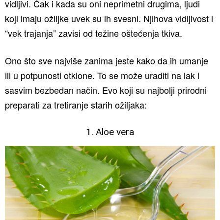
vidljivi. Čak i kada su oni neprimetni drugima, ljudi
koji imaju ožiljke uvek su ih svesni. Njihova vidljivost i
“vek trajanja” zavisi od težine oštećenja tkiva.
Ono što sve najviše zanima jeste kako da ih umanje
ili u potpunosti otklone. To se može uraditi na lak i
sasvim bezbedan način. Evo koji su najbolji prirodni
preparati za tretiranje starih ožiljaka:
1. Aloe vera