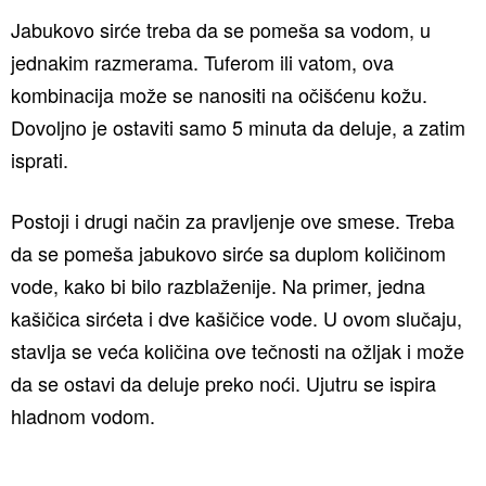
Jabukovo sirće treba da se pomeša sa vodom, u
jednakim razmerama. Tuferom ili vatom, ova
kombinacija može se nanositi na očišćenu kožu.
Dovoljno je ostaviti samo 5 minuta da deluje, a zatim
isprati.
Postoji i drugi način za pravljenje ove smese. Treba
da se pomeša jabukovo sirće sa duplom količinom
vode, kako bi bilo razblaženije. Na primer, jedna
kašičica sirćeta i dve kašičice vode. U ovom slučaju,
stavlja se veća količina ove tečnosti na ožljak i može
da se ostavi da deluje preko noći. Ujutru se ispira
hladnom vodom.