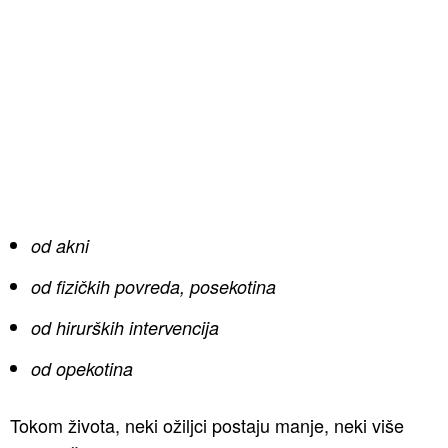
od akni
od fizičkih povreda, posekotina
od hirurških intervencija
od opekotina
Tokom života, neki ožiljci postaju manje, neki više