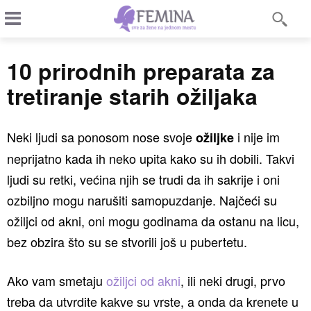
10 prirodnih preparata za
tretiranje starih ožiljaka
Neki ljudi sa ponosom nose svoje
i nije im
ožiljke
neprijatno kada ih neko upita kako su ih dobili. Takvi
ljudi su retki, većina njih se trudi da ih sakrije i oni
ozbiljno mogu narušiti samopuzdanje. Najčeći su
ožiljci od akni, oni mogu godinama da ostanu na licu,
bez obzira što su se stvorili još u pubertetu.
Ako vam smetaju
ožiljci od akni
, ili neki drugi, prvo
treba da utvrdite kakve su vrste, a onda da krenete u