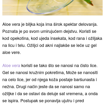
Aloe vera je biljka koja ima širok spektar delovanja.
Poznata je po svom umirujućem dejstvu. Koristi se
kod opekotina, kod ujeda insekata, kod rana i ožiljaka
na licu i telu. Ožiljci od akni najlakše se leče uz gel
aloe vere.
Aloe vera
koristi se tako što se nanosi na čisto lice.
Gel se nanosi kružnim pokretima, Može se nanositi
na celo lice, jer od njega koža postaje baršunasta i
nežna. Drugi način jeste da se nanosi samo na
ožiljke i da se ostavi da deluje sat vremena, a onda
se ispira. Postupak se ponavlja ujutru i pred