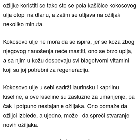
ožiljke koristiti se tako što se pola kašičice kokosovog
ulja otopi na dlanu, a zatim se utljava na ožiljak
nekoliko minuta.
Kokosovo ulje ne mora da se ispira, jer se koža zbog
njegovog nanošenja neće mastiti, ono se brzo upija,
a sa njim u kožu dospevaju svi blagotvorni vitamini
koji su joj potrebni za regeneraciju.
Kokosovo ulje u sebi sadrži laurinsku i kaprilnu
kiseline, a ove kiseline su zaslužne za umanjenje, pa
čak i potpuno nestajanje ožiljaka. Ono pomaže da
ožiljci izblede, a ujedno, može i da spreči stvaranje
novih ožiljaka.