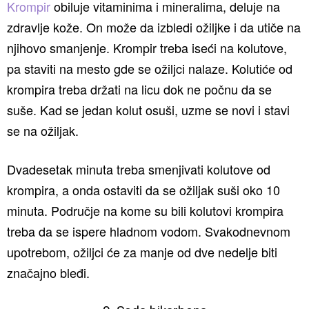
Krompir
obiluje vitaminima i mineralima, deluje na
zdravlje kože. On može da izbledi ožiljke i da utiče na
njihovo smanjenje. Krompir treba iseći na kolutove,
pa staviti na mesto gde se ožiljci nalaze. Kolutiće od
krompira treba držati na licu dok ne počnu da se
suše. Kad se jedan kolut osuši, uzme se novi i stavi
se na ožiljak.
Dvadesetak minuta treba smenjivati kolutove od
krompira, a onda ostaviti da se ožiljak suši oko 10
minuta. Područje na kome su bili kolutovi krompira
treba da se ispere hladnom vodom. Svakodnevnom
upotrebom, ožiljci će za manje od dve nedelje biti
značajno bleđi.