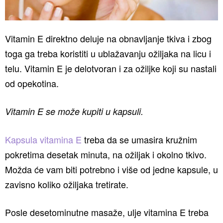
Vitamin E direktno deluje na obnavljanje tkiva i zbog
toga ga treba koristiti u ublažavanju ožiljaka na licu i
telu. Vitamin E je delotvoran i za ožiljke koji su nastali
od opekotina.
Vitamin E se može kupiti u kapsuli.
Kapsula vitamina E
treba da se umasira kružnim
pokretima desetak minuta, na ožiljak i okolno tkivo.
Možda će vam biti potrebno i više od jedne kapsule, u
zavisno koliko ožiljaka tretirate.
Posle desetominutne masaže, ulje vitamina E treba