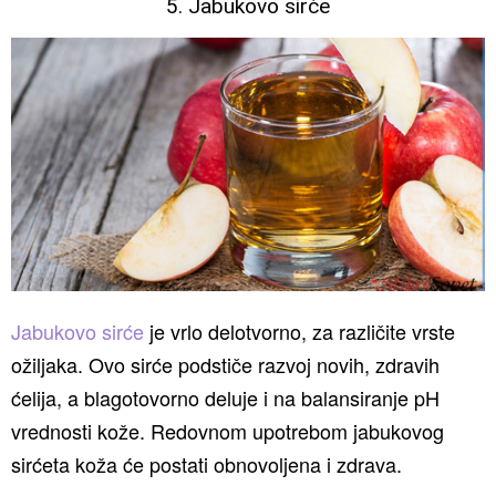
5. Jabukovo sirće
Jabukovo sirće
je vrlo delotvorno, za različite vrste
ožiljaka. Ovo sirće podstiče razvoj novih, zdravih
ćelija, a blagotovorno deluje i na balansiranje pH
vrednosti kože. Redovnom upotrebom jabukovog
sirćeta koža će postati obnovoljena i zdrava.