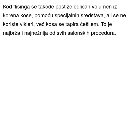
Kod flisinga se takođe postiže odličan volumen iz
korena kose, pomoću specijalnih sredstava, ali se ne
koriste vikleri, već kosa se tapira češljem. To je
najbrža i najnežnija od svih salonskih procedura.