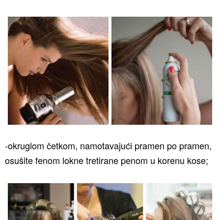
-okruglom četkom, namotavajući pramen po pramen,
osušite fenom lokne tretirane penom u korenu kose;