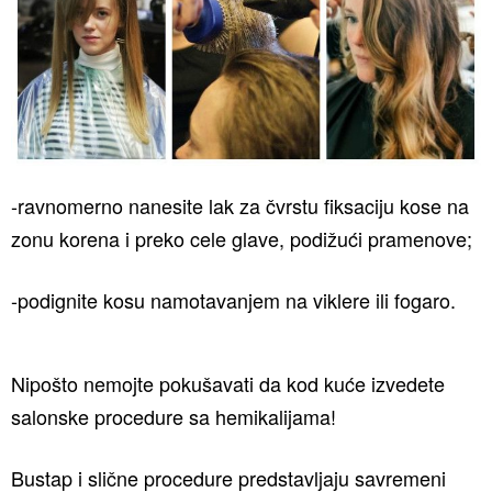
-ravnomerno nanesite lak za čvrstu fiksaciju kose na
zonu korena i preko cele glave, podižući pramenove;
-podignite kosu namotavanjem na viklere ili fogaro.
Nipošto nemojte pokušavati da kod kuće izvedete
salonske procedure sa hemikalijama!
Bustap i slične procedure predstavljaju savremeni