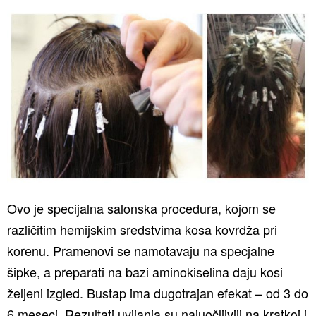
Ovo je specijalna salonska procedura, kojom se
različitim hemijskim sredstvima kosa kovrdža pri
korenu. Pramenovi se namotavaju na specjalne
šipke, a preparati na bazi aminokiselina daju kosi
željeni izgled. Bustap ima dugotrajan efekat – od 3 do
6 meseci. Rezultati uvijanja su najuočljiviji na kratkoj i