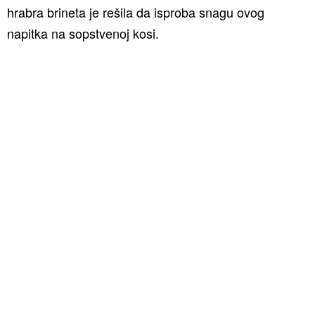
hrabra brineta je rešila da isproba snagu ovog
napitka na sopstvenoj kosi.