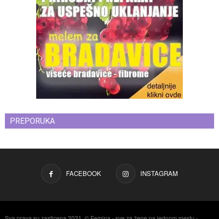
PREPORUKA
FACEBOOK
INSTAGRAM
Sva prava su zasticena 2021. © Femina - sve za žene na jednom mestu -