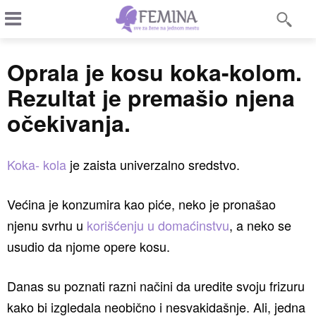
Oprala je kosu koka-kolom.
Rezultat je premašio njena
očekivanja.
Koka- kola
je zaista univerzalno sredstvo.
Većina je konzumira kao piće, neko je pronašao
njenu svrhu u
korišćenju u domaćinstvu
, a neko se
usudio da njome opere kosu.
Danas su poznati razni načini da uredite svoju frizuru
kako bi izgledala neobično i nesvakidašnje. Ali, jedna