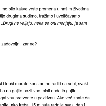
imo bilo kakve vrste promena u našim životima
dije drugima sudimo, tražimo i uveličavamo
.
„Drugi ne valjaju, neka se oni menjaju, ja sam
e zadovoljni, zar ne?
 i lepši morate konstantno raditi na sebi, svaki
a da gajite pozitivne misli onda ih gajite.
ativnu pretvorite u pozitivnu. Ako već znate da
tanite, ako treba, 15 minuta radnije svaki dan i