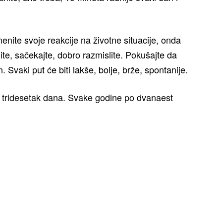
enite svoje reakcije na životne situacije, onda
ite, sačekajte, dobro razmislite. Pokušajte da
 Svaki put će biti lakše, bolje, brže, spontanije.
 tridesetak dana. Svake godine po dvanaest