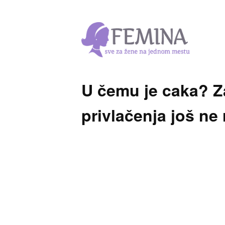
U čemu je caka? Z
privlačenja još ne 