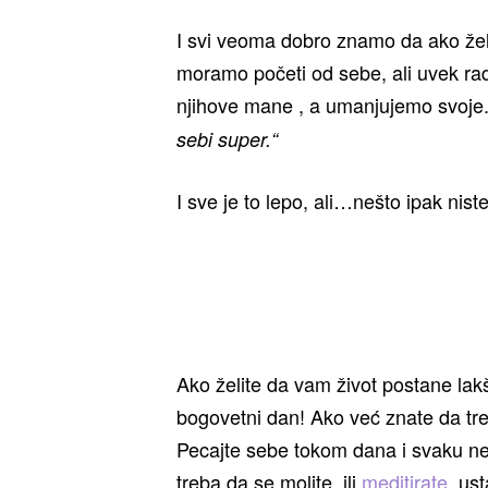
I svi veoma dobro znamo da ako žel
moramo početi od sebe, ali uvek ra
njihove mane , a umanjujemo svoje
sebi super.“
I sve je to lepo, ali…nešto ipak nist
Ako želite da vam život postane lakši
bogovetni dan! Ako već znate da treb
Pecajte sebe tokom dana i svaku neg
treba da se molite, ili
meditirate
, us