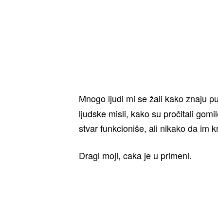
Mnogo ljudi mi se žali kako znaju 
ljudske misli, kako su pročitali gomi
stvar funkcioniše, ali nikako da im 
Dragi moji, caka je u primeni.