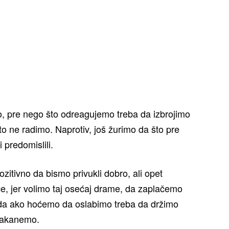
, pre nego što odreagujemo treba da izbrojimo
 to ne radimo. Naprotiv, još žurimo da što pre
 predomislili.
zitivno da bismo privukli dobro, ali opet
ice, jer volimo taj osećaj drame, da zaplačemo
 da ako hoćemo da oslabimo treba da držimo
 makanemo.