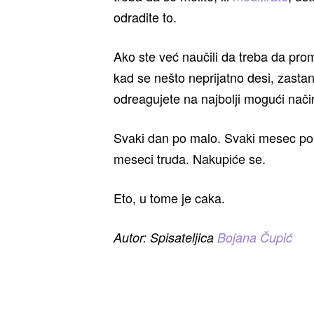
odradite to.
Ako ste već naučili da treba da prom
kad se nešto neprijatno desi, zastan
odreagujete na najbolji mogući način.
Svaki dan po malo. Svaki mesec po
meseci truda. Nakupiće se.
Eto, u tome je caka.
Autor: Spisateljica
Bojana Čupić