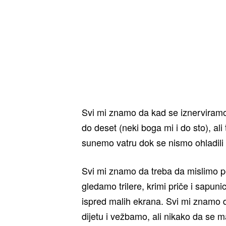
Svi mi znamo da kad se iznerviramo
do deset (neki boga mi i do sto), ali
sunemo vatru dok se nismo ohladili i
Svi mi znamo da treba da mislimo po
gledamo trilere, krimi priče i sapun
ispred malih ekrana. Svi mi znamo
dijetu i vežbamo, ali nikako da se