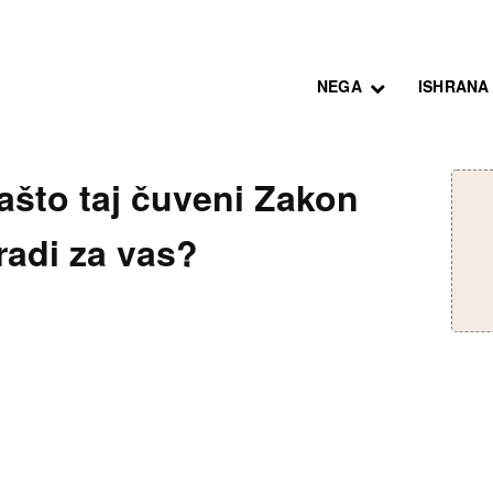
NEGA
ISHRANA
ašto taj čuveni Zakon
radi za vas?