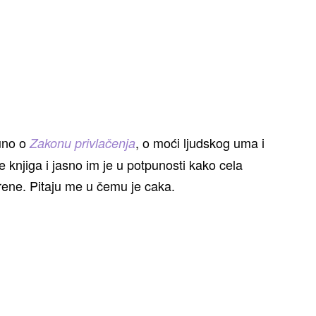
puno o
, o moći ljudskog uma i
Zakonu privlačenja
le knjiga i jasno im je u potpunosti kako cela
krene. Pitaju me u čemu je caka.