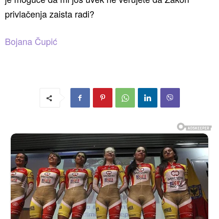
privlačenja zaista radi?
Bojana Čupić