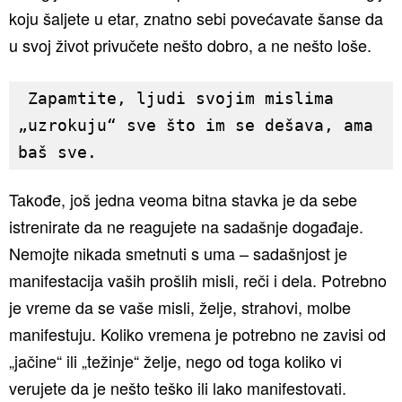
koju šaljete u etar, znatno sebi povećavate šanse da
u svoj život privučete nešto dobro, a ne nešto loše.
 Zapamtite, ljudi svojim mislima 
„uzrokuju“ sve što im se dešava, ama 
baš sve.
Takođe, još jedna veoma bitna stavka je da sebe
istrenirate da ne reagujete na sadašnje događaje.
Nemojte nikada smetnuti s uma – sadašnjost je
manifestacija vaših prošlih misli, reči i dela. Potrebno
je vreme da se vaše misli, želje, strahovi, molbe
manifestuju. Koliko vremena je potrebno ne zavisi od
„jačine“ ili „težinje“ želje, nego od toga koliko vi
verujete da je nešto teško ili lako manifestovati.