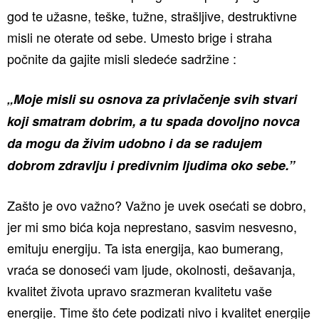
god te užasne, teške, tužne, strašljive, destruktivne
misli ne oterate od sebe. Umesto brige i straha
počnite da gajite misli sledeće sadržine :
„Moje misli su osnova za privlačenje svih stvari
koji smatram dobrim, a tu spada dovoljno novca
da mogu da živim udobno i da se radujem
dobrom zdravlju i predivnim ljudima oko sebe.”
Zašto je ovo važno? Važno je uvek osećati se dobro,
jer mi smo bića koja neprestano, sasvim nesvesno,
emituju energiju. Ta ista energija, kao bumerang,
vraća se donoseći vam ljude, okolnosti, dešavanja,
kvalitet života upravo srazmeran kvalitetu vaše
energije. Time što ćete podizati nivo i kvalitet energije