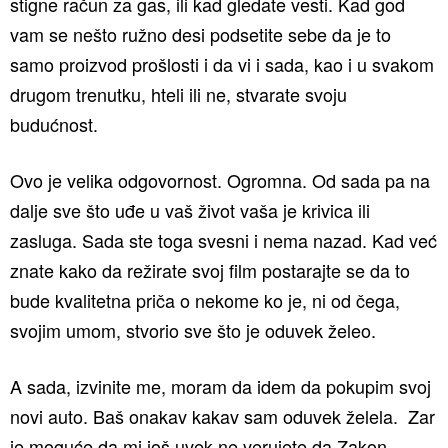
stigne račun za gas, ili kad gledate vesti. Kad god
vam se nešto ružno desi podsetite sebe da je to
samo proizvod prošlosti i da vi i sada, kao i u svakom
drugom trenutku, hteli ili ne, stvarate svoju
budućnost.
Ovo je velika odgovornost. Ogromna. Od sada pa na
dalje sve što uđe u vaš život vaša je krivica ili
zasluga. Sada ste toga svesni i nema nazad. Kad već
znate kako da režirate svoj film postarajte se da to
bude kvalitetna priča o nekome ko je, ni od čega,
svojim umom, stvorio sve što je oduvek želeo.
A sada, izvinite me, moram da idem da pokupim svoj
novi auto. Baš onakav kakav sam oduvek želela. Zar
je moguće da mi još uvek ne verujete da Zakon