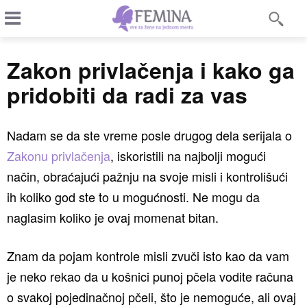
Zakon privlačenja i kako ga
pridobiti da radi za vas
Nadam se da ste vreme posle drugog dela serijala o
Zakonu privlačenja
, iskoristili na najbolji mogući
način, obraćajući pažnju na svoje misli i kontrolišući
ih koliko god ste to u mogućnosti. Ne mogu da
naglasim koliko je ovaj momenat bitan.
Znam da pojam kontrole misli zvuči isto kao da vam
je neko rekao da u košnici punoj pčela vodite računa
o svakoj pojedinačnoj pčeli, što je nemoguće, ali ovaj