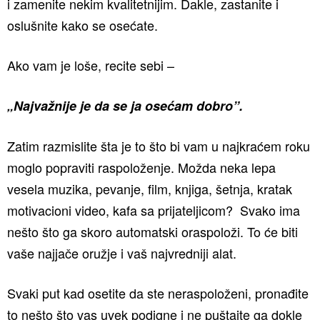
i zamenite nekim kvalitetnijim. Dakle, zastanite i
oslušnite kako se osećate.
Ako vam je loše, recite sebi –
„Najvažnije je da se ja osećam dobro”.
Zatim razmislite šta je to što bi vam u najkraćem roku
moglo popraviti raspoloženje. Možda neka lepa
vesela muzika, pevanje, film, knjiga, šetnja, kratak
motivacioni video, kafa sa prijateljicom? Svako ima
nešto što ga skoro automatski oraspoloži. To će biti
vaše najjače oružje i vaš najvredniji alat.
Svaki put kad osetite da ste neraspoloženi, pronađite
to nešto što vas uvek podigne i ne puštajte ga dokle