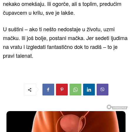
nekako omekšaju. Ili ogorče, ali s toplim, predućim
čupavcem u krilu, sve je lakše.
U suštini – ako ti nešto nedostaje u životu, uzmi
mačku. Ili još bolje, postani mačka. Jer sedeti ljudima
na vratu i izgledati fantastično dok to radiš – to je
pravi talenat.