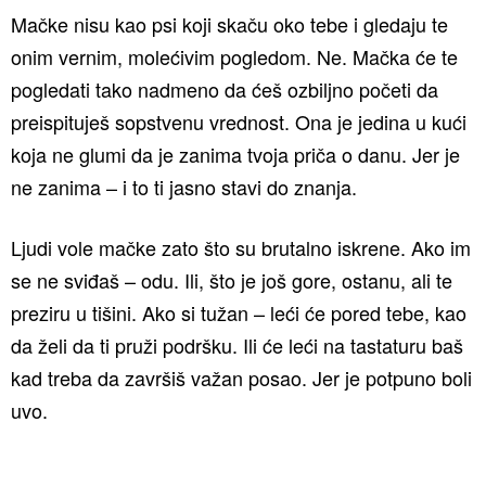
Mačke nisu kao psi koji skaču oko tebe i gledaju te
onim vernim, molećivim pogledom. Ne. Mačka će te
pogledati tako nadmeno da ćeš ozbiljno početi da
preispituješ sopstvenu vrednost. Ona je jedina u kući
koja ne glumi da je zanima tvoja priča o danu. Jer je
ne zanima – i to ti jasno stavi do znanja.
Ljudi vole mačke zato što su brutalno iskrene. Ako im
se ne sviđaš – odu. Ili, što je još gore, ostanu, ali te
preziru u tišini. Ako si tužan – leći će pored tebe, kao
da želi da ti pruži podršku. Ili će leći na tastaturu baš
kad treba da završiš važan posao. Jer je potpuno boli
uvo.