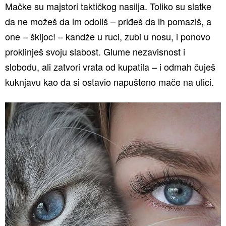
Mačke su majstori taktičkog nasilja. Toliko su slatke
da ne možeš da im odoliš – priđeš da ih pomaziš, a
one – škljoc! – kandže u ruci, zubi u nosu, i ponovo
proklinješ svoju slabost. Glume nezavisnost i
slobodu, ali zatvori vrata od kupatila – i odmah čuješ
kuknjavu kao da si ostavio napušteno mače na ulici.