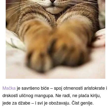
Mačka
je savršeno biće – spoj otmenosti aristokrate i
drskosti uličnog mangupa. Ne radi, ne plaća kiriju,
jede za džabe – i svi je obožavaju. Čist genije.