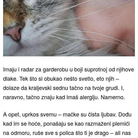
Imaju i radar za garderobu u boji suprotnoj od njihove
dlake. Tek što si obukao nešto svetlo, eto njih –
dolaze da kraljevski sednu tačno na tvoje grudi. I,
naravno, tačno znaju kad imaš alergiju. Namerno.
A opet, uprkos svemu – mačke su čista ljubav. Dođu
kad im se hoće, ponašaju se kao razmaženi plemići
na odmoru, ruše sve s polica što ti je drago – ali nas