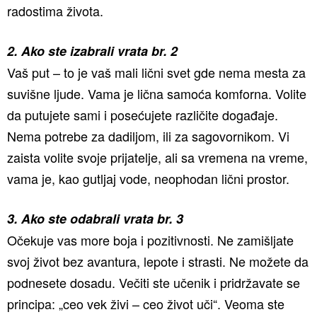
radostima života.
2. Ako ste izabrali vrata br. 2
Vaš put – to je vaš mali lični svet gde nema mesta za
suvišne ljude. Vama je lična samoća komforna. Volite
da putujete sami i posećujete različite događaje.
Nema potrebe za dadiljom, ili za sagovornikom. Vi
zaista volite svoje prijatelje, ali sa vremena na vreme,
vama je, kao gutljaj vode, neophodan lični prostor.
3. Ako ste odabrali vrata br. 3
Očekuje vas more boja i pozitivnosti. Ne zamišljate
svoj život bez avantura, lepote i strasti. Ne možete da
podnesete dosadu. Večiti ste učenik i pridržavate se
principa: „ceo vek živi – ceo život uči“. Veoma ste