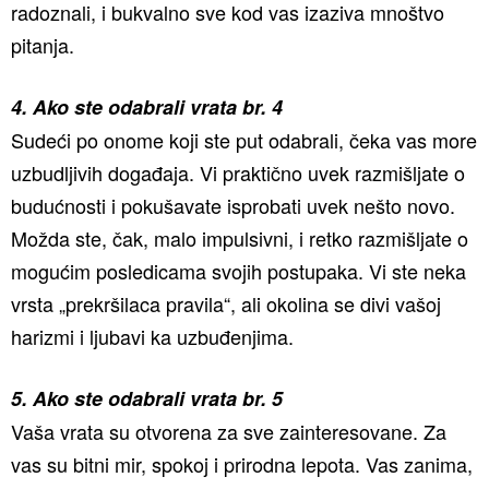
radoznali, i bukvalno sve kod vas izaziva mnoštvo
pitanja.
4. Ako ste odabrali vrata br. 4
Sudeći po onome koji ste put odabrali, čeka vas more
uzbudljivih događaja. Vi praktično uvek razmišljate o
budućnosti i pokušavate isprobati uvek nešto novo.
Možda ste, čak, malo impulsivni, i retko razmišljate o
mogućim posledicama svojih postupaka. Vi ste neka
vrsta „prekršilaca pravila“, ali okolina se divi vašoj
harizmi i ljubavi ka uzbuđenjima.
5. Ako ste odabrali vrata br. 5
Vaša vrata su otvorena za sve zainteresovane. Za
vas su bitni mir, spokoj i prirodna lepota. Vas zanima,