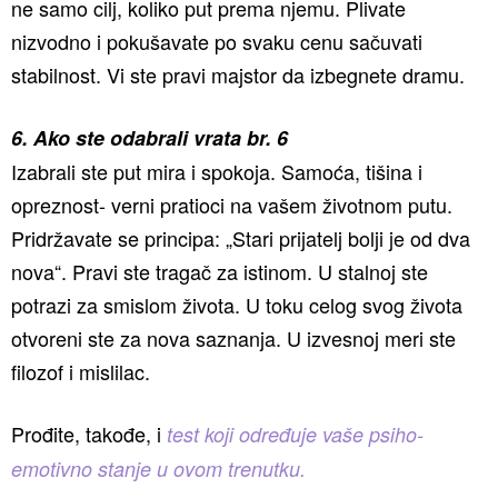
ne samo cilj, koliko put prema njemu. Plivate
nizvodno i pokušavate po svaku cenu sačuvati
stabilnost. Vi ste pravi majstor da izbegnete dramu.
6. Ako ste odabrali vrata br. 6
Izabrali ste put mira i spokoja. Samoća, tišina i
opreznost- verni pratioci na vašem životnom putu.
Pridržavate se principa: „Stari prijatelj bolji je od dva
nova“. Pravi ste tragač za istinom. U stalnoj ste
potrazi za smislom života. U toku celog svog života
otvoreni ste za nova saznanja. U izvesnoj meri ste
filozof i mislilac.
Prođite, takođe, i
test koji određuje vaše psiho-
emotivno stanje u ovom trenutku.