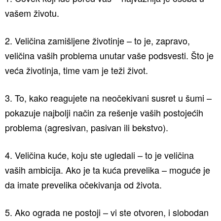
vašem životu.
2. Veličina zamišljene životinje – to je, zapravo,
veličina vaših problema unutar vaše podsvesti. Što je
veća životinja, time vam je teži život.
3. To, kako reagujete na neočekivani susret u šumi –
pokazuje najbolji način za rešenje vaših postojećih
problema (agresivan, pasivan ili bekstvo).
4. Veličina kuće, koju ste ugledali – to je veličina
vaših ambicija. Ako je ta kuća prevelika – moguće je
da imate prevelika očekivanja od života.
5. Ako ograda ne postoji – vi ste otvoren, i slobodan