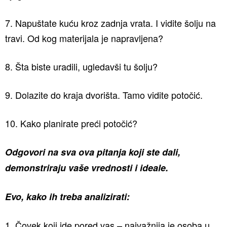
7. Napuštate kuću kroz zadnja vrata. I vidite šolju na
travi. Od kog materijala je napravljena?
8. Šta biste uradili, ugledavši tu šolju?
9. Dolazite do kraja dvorišta. Tamo vidite potočić.
10. Kako planirate preći potočić?
Odgovori na sva ova pitanja koji ste dali,
demonstriraju vaše vrednosti i ideale.
Evo, kako ih treba analizirati:
1. Čovek koji ide pored vas – najvažnija je osoba u