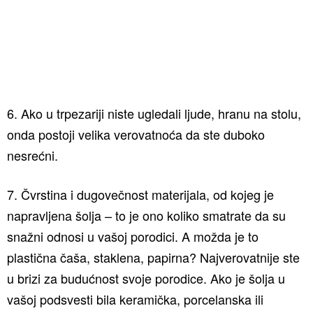
6. Ako u trpezariji niste ugledali ljude, hranu na stolu,
onda postoji velika verovatnoća da ste duboko
nesrećni.
7. Čvrstina i dugovečnost materijala, od kojeg je
napravljena šolja – to je ono koliko smatrate da su
snažni odnosi u vašoj porodici. A možda je to
plastična čaša, staklena, papirna? Najverovatnije ste
u brizi za budućnost svoje porodice. Ako je šolja u
vašoj podsvesti bila keramička, porcelanska ili