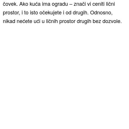
čovek. Ako kuća ima ogradu – znači vi ceniti lični
prostor, i to isto očekujete i od drugih. Odnosno,
nikad nećete ući u ličnih prostor drugih bez dozvole.