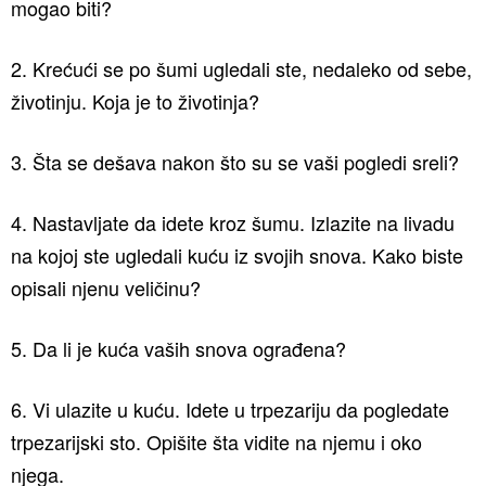
mogao biti?
2. Krećući se po šumi ugledali ste, nedaleko od sebe,
životinju. Koja je to životinja?
3. Šta se dešava nakon što su se vaši pogledi sreli?
4. Nastavljate da idete kroz šumu. Izlazite na livadu
na kojoj ste ugledali kuću iz svojih snova. Kako biste
opisali njenu veličinu?
5. Da li je kuća vaših snova ograđena?
6. Vi ulazite u kuću. Idete u trpezariju da pogledate
trpezarijski sto. Opišite šta vidite na njemu i oko
njega.