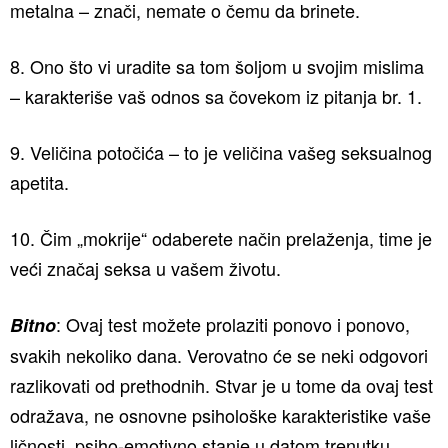
metalna – znači, nemate o čemu da brinete.
8. Ono što vi uradite sa tom šoljom u svojim mislima
– karakteriše vaš odnos sa čovekom iz pitanja br. 1.
9. Veličina potočića – to je veličina vašeg seksualnog
apetita.
10. Čim „mokrije“ odaberete način prelaženja, time je
veći značaj seksa u vašem životu.
: Ovaj test možete prolaziti ponovo i ponovo,
Bitno
svakih nekoliko dana. Verovatno će se neki odgovori
razlikovati od prethodnih. Stvar je u tome da ovaj test
odražava, ne osnovne psihološke karakteristike vaše
ličnosti, psiho-emotivno stanje u datom trenutku.