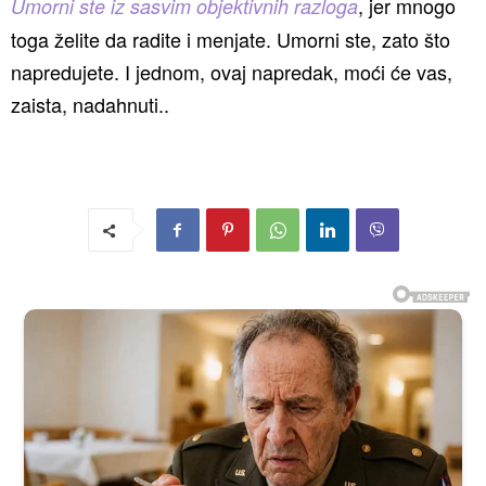
, jer mnogo
Umorni ste iz sasvim objektivnih razloga
toga želite da radite i menjate. Umorni ste, zato što
napredujete. I jednom, ovaj napredak, moći će vas,
zaista, nadahnuti..