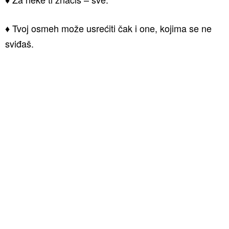
♦ Tvoj osmeh može usrećiti čak i one, kojima se ne
sviđaš.