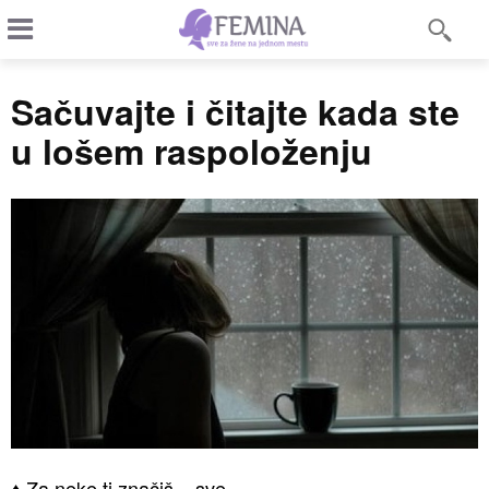
Sačuvajte i čitajte kada ste
u lošem raspoloženju
♦ Za neke ti značiš – sve.