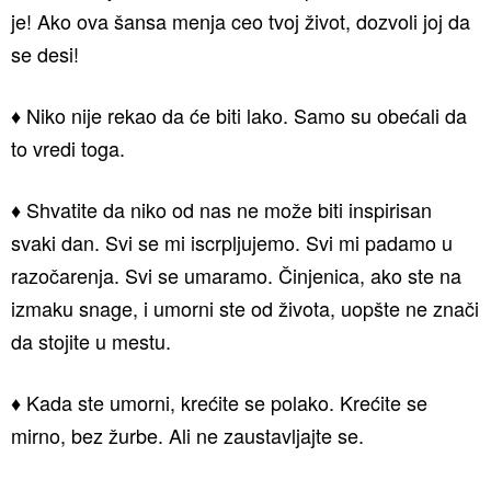
je! Ako ova šansa menja ceo tvoj život, dozvoli joj da
se desi!
♦ Niko nije rekao da će biti lako. Samo su obećali da
to vredi toga.
♦ Shvatite da niko od nas ne može biti inspirisan
svaki dan. Svi se mi iscrpljujemo. Svi mi padamo u
razočarenja. Svi se umaramo. Činjenica, ako ste na
izmaku snage, i umorni ste od života, uopšte ne znači
da stojite u mestu.
♦ Kada ste umorni, krećite se polako. Krećite se
mirno, bez žurbe. Ali ne zaustavljajte se.