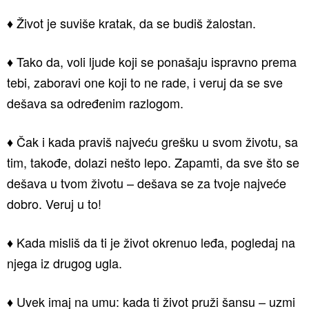
♦ Život je suviše kratak, da se budiš žalostan.
♦ Tako da, voli ljude koji se ponašaju ispravno prema
tebi, zaboravi one koji to ne rade, i veruj da se sve
dešava sa određenim razlogom.
♦ Čak i kada praviš najveću grešku u svom životu, sa
tim, takođe, dolazi nešto lepo. Zapamti, da sve što se
dešava u tvom životu – dešava se za tvoje najveće
dobro. Veruj u to!
♦ Kada misliš da ti je život okrenuo leđa, pogledaj na
njega iz drugog ugla.
♦ Uvek imaj na umu: kada ti život pruži šansu – uzmi