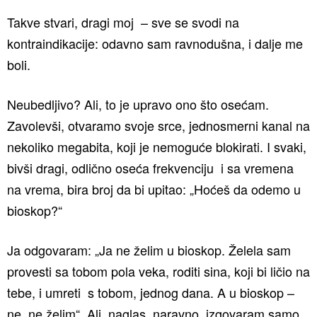
Takve stvari, dragi moj – sve se svodi na
kontraindikacije: odavno sam ravnodušna, i dalje me
boli.
Neubedljivo? Ali, to je upravo ono što osećam.
Zavolevši, otvaramo svoje srce, jednosmerni kanal na
nekoliko megabita, koji je nemoguće blokirati. I svaki,
bivši dragi, odlično oseća frekvenciju i sa vremena
na vrema, bira broj da bi upitao: „Hoćeš da odemo u
bioskop?“
Ja odgovaram: „Ja ne želim u bioskop. Želela sam
provesti sa tobom pola veka, roditi sina, koji bi ličio na
tebe, i umreti s tobom, jednog dana. A u bioskop –
ne, ne želim“. Ali, naglas, naravno, izgovaram samo