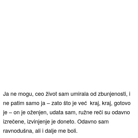
Ja ne mogu, ceo život sam umirala od zbunjenosti, i
ne patim samo ja – zato što je već kraj, kraj, gotovo
je – on je oženjen, udata sam, ružne reči su odavno
izrečene, izvinjenje je doneto. Odavno sam
ravnodušna, ali i dalje me boli.