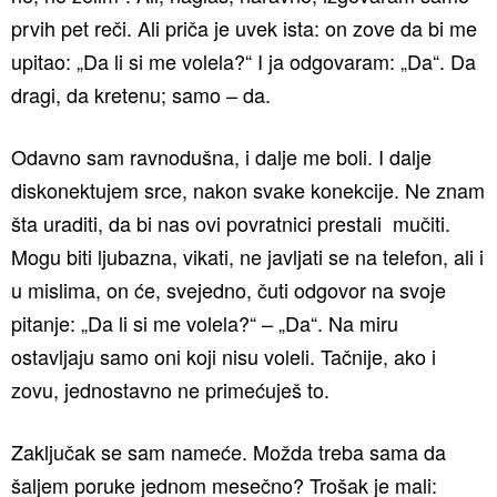
prvih pet reči. Ali priča je uvek ista: on zove da bi me
upitao: „Da li si me volela?“ I ja odgovaram: „Da“. Da
dragi, da kretenu; samo – da.
Odavno sam ravnodušna, i dalje me boli. I dalje
diskonektujem srce, nakon svake konekcije. Ne znam
šta uraditi, da bi nas ovi povratnici prestali mučiti.
Mogu biti ljubazna, vikati, ne javljati se na telefon, ali i
u mislima, on će, svejedno, čuti odgovor na svoje
pitanje: „Da li si me volela?“ – „Da“. Na miru
ostavljaju samo oni koji nisu voleli. Tačnije, ako i
zovu, jednostavno ne primećuješ to.
Zaključak se sam nameće. Možda treba sama da
šaljem poruke jednom mesečno? Trošak je mali: