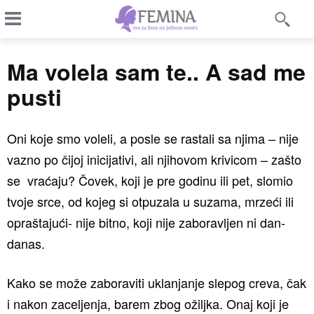
Ma volela sam te.. A sad me
pusti
Oni koje smo voleli, a posle se rastali sa njima – nije
vazno po čijoj inicijativi, ali njihovom krivicom – zašto
se vraćaju? Čovek, koji je pre godinu ili pet, slomio
tvoje srce, od kojeg si otpuzala u suzama, mrzeći ili
opraštajući- nije bitno, koji nije zaboravljen ni dan-
danas.
Kako se može zaboraviti uklanjanje slepog creva, čak
i nakon zaceljenja, barem zbog ožiljka. Onaj koji je