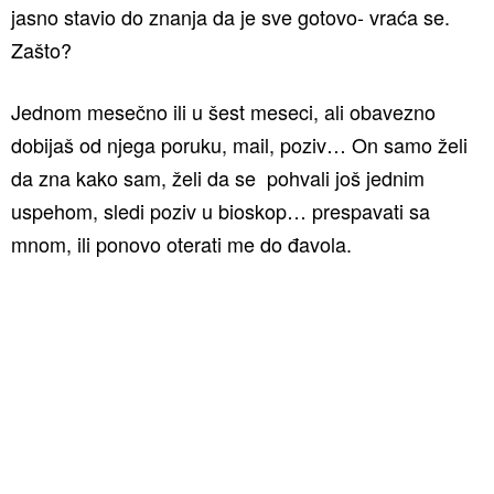
jasno stavio do znanja da je sve gotovo- vraća se.
Zašto?
Jednom mesečno ili u šest meseci, ali obavezno
dobijaš od njega poruku, mail, poziv… On samo želi
da zna kako sam, želi da se pohvali još jednim
uspehom, sledi poziv u bioskop… prespavati sa
mnom, ili ponovo oterati me do đavola.