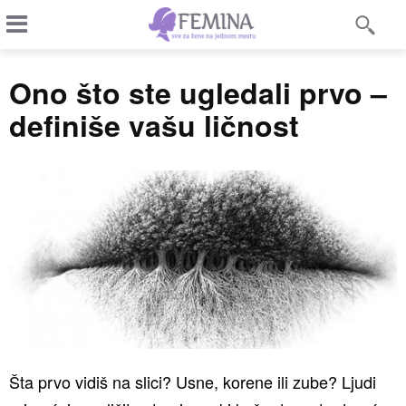
Ono što ste ugledali prvo –
definiše vašu ličnost
Šta prvo vidiš na slici? Usne, korene ili zube? Ljudi