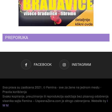
PREPORUKA
FACEBOOK
INSTAGRAM
Sva prava su zasticena 2021. © Femina - sve za žene na jednom mestu -
Pravila korišćenja
Svako kopiranje, preuzimanje ili reprodukcija sadržaja bez pisanog odobrenja
vlasnika sajta Femina – UspesnaZena.com je strogo zabranjena. Website by
I
W M