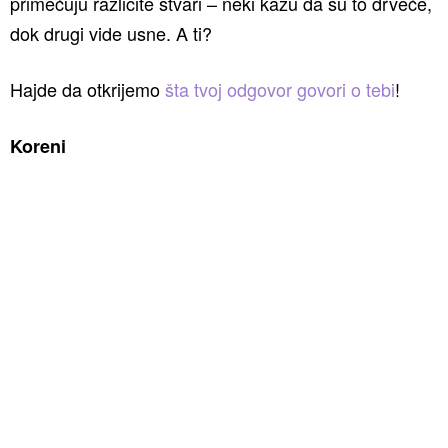
primećuju različite stvari – neki kažu da su to drveće,
dok drugi vide usne. A ti?
Hajde da otkrijemo
šta tvoj odgovor govori o tebi
!
Koreni