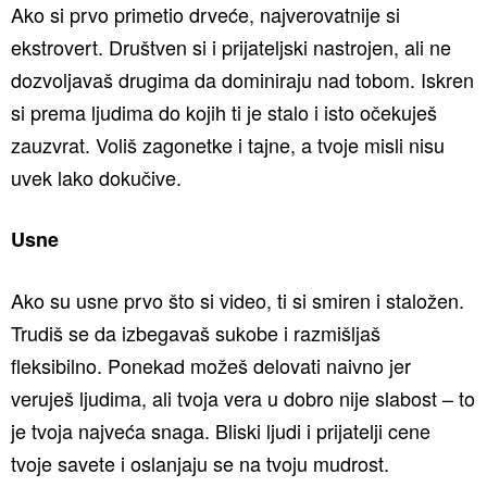
Ako si prvo primetio drveće, najverovatnije si
ekstrovert. Društven si i prijateljski nastrojen, ali ne
dozvoljavaš drugima da dominiraju nad tobom. Iskren
si prema ljudima do kojih ti je stalo i isto očekuješ
zauzvrat. Voliš zagonetke i tajne, a tvoje misli nisu
uvek lako dokučive.
Usne
Ako su usne prvo što si video, ti si smiren i staložen.
Trudiš se da izbegavaš sukobe i razmišljaš
fleksibilno. Ponekad možeš delovati naivno jer
veruješ ljudima, ali tvoja vera u dobro nije slabost – to
je tvoja najveća snaga. Bliski ljudi i prijatelji cene
tvoje savete i oslanjaju se na tvoju mudrost.