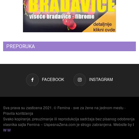
PREPORUKA
FACEBOOK
INSTAGRAM
Sva prava su zasticena 2021. © Femina - sve za žene na jednom mestu -
Pravila korišćenja
Svako kopiranje, preuzimanje ili reprodukcija sadržaja bez pisanog odobrenja
vlasnika sajta Femina – UspesnaZena.com je strogo zabranjena. Website by
I
W M