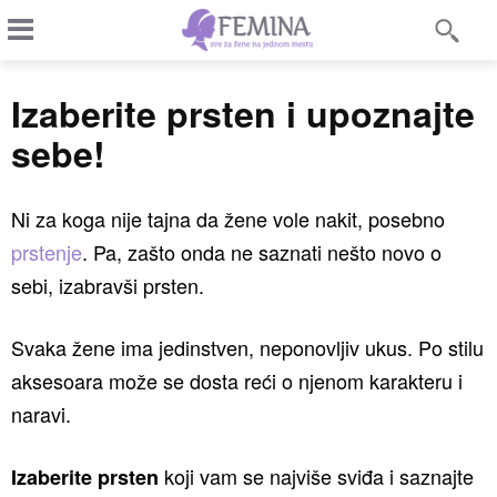
Izaberite prsten i upoznajte
sebe!
Ni za koga nije tajna da žene vole nakit, posebno
prstenje
. Pa, zašto onda ne saznati nešto novo o
sebi, izabravši prsten.
Svaka žene ima jedinstven, neponovljiv ukus. Po stilu
aksesoara može se dosta reći o njenom karakteru i
naravi.
koji vam se najviše sviđa i saznajte
Izaberite prsten