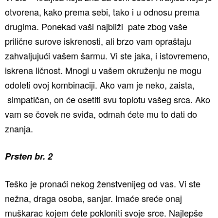
otvorena, kako prema sebi, tako i u odnosu prema
drugima. Ponekad vaši najbliži pate zbog vaše
prilične surove iskrenosti, ali brzo vam opraštaju
zahvaljujući vašem šarmu. Vi ste jaka, i istovremeno,
iskrena ličnost. Mnogi u vašem okruženju ne mogu
odoleti ovoj kombinaciji. Ako vam je neko, zaista,
simpatičan, on će osetiti svu toplotu vašeg srca. Ako
vam se čovek ne sviđa, odmah ćete mu to dati do
znanja.
Prsten br. 2
Teško je pronaći nekog ženstvenijeg od vas. Vi ste
nežna, draga osoba, sanjar. Imaće sreće onaj
muškarac kojem ćete pokloniti svoje srce. Najlepše