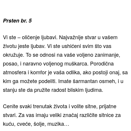
Prsten br. 5
Vi ste – oličenje ljubavi. Najvažnije stvar u vašem
životu jeste ljubav. Vi ste ushićeni svim što vas
okružuje. To se odnosi na vaše voljeno zanimanje,
posao, i naravno voljenog muškarca. Porodična
atmosfera i komfor je vaša odlika, ako postoji onaj, sa
kim ga možete podeliti. Imate šarmantan osmeh, i u
stanju ste da pružite radost bliskim ljudima.
Cenite svaki trenutak života i volite sitne, prijatne
stvari. Za vas imaju veliki značaj različite sitnice za
kuću, cveće, šolje, muzika…