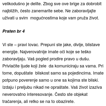
velikodušno je delite. Zbog sve ove brige za dobrobit
najbližih, često zanemarite sebe. Ne zaboravljajte
uživati u svim mogućnostima koje vam pruža život.
Prsten br 4
Vi ste – pravi lovac. Prepuni ste jake, divlje, blistave
energije. Najverovatnije imate oči koje se teško
zaboravljaju. Vaš pogled prodire pravo u dušu.
Privlačite ljude koji žele da komuniciraju sa vama. Pri
tome, dopuštate bliskost samo sa pojedincima. Imate
potpuno poverenje samo u one sa kojima ste bliski.
Izdaju i preljubu nikad ne opraštate. Vaš život izaziva
neverovatno interesovanje. Često ste objekat
tračarenja, ali retko se na to obazirete.