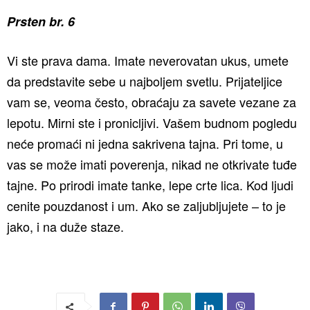
Prsten br. 6
Vi ste prava dama. Imate neverovatan ukus, umete
da predstavite sebe u najboljem svetlu. Prijateljice
vam se, veoma često, obraćaju za savete vezane za
lepotu. Mirni ste i pronicljivi. Vašem budnom pogledu
neće promaći ni jedna sakrivena tajna. Pri tome, u
vas se može imati poverenja, nikad ne otkrivate tuđe
tajne. Po prirodi imate tanke, lepe crte lica. Kod ljudi
cenite pouzdanost i um. Ako se zaljubljujete – to je
jako, i na duže staze.