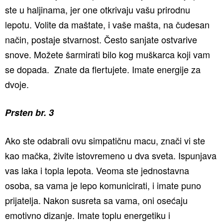
ste u haljinama, jer one otkrivaju vašu prirodnu
lepotu. Volite da maštate, i vaše mašta, na čudesan
način, postaje stvarnost. Često sanjate ostvarive
snove. Možete šarmirati bilo kog muškarca koji vam
se dopada. Znate da flertujete. Imate energije za
dvoje.
Prsten br. 3
Ako ste odabrali ovu simpatičnu macu, znači vi ste
kao mačka, živite istovremeno u dva sveta. Ispunjava
vas laka i topla lepota. Veoma ste jednostavna
osoba, sa vama je lepo komunicirati, i imate puno
prijatelja. Nakon susreta sa vama, oni osećaju
emotivno dizanje. Imate toplu energetiku i