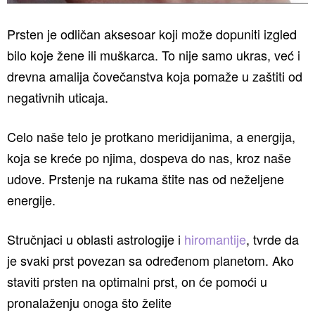
Prsten je odličan aksesoar koji može dopuniti izgled
bilo koje žene ili muškarca. To nije samo ukras, već i
drevna amalija čovečanstva koja pomaže u zaštiti od
negativnih uticaja.
Celo naše telo je protkano meridijanima, a energija,
koja se kreće po njima, dospeva do nas, kroz naše
udove. Prstenje na rukama štite nas od neželjene
energije.
Stručnjaci u oblasti astrologije i
hiromantije
, tvrde da
je svaki prst povezan sa određenom planetom. Ako
staviti prsten na optimalni prst, on će pomoći u
pronalaženju onoga što želite