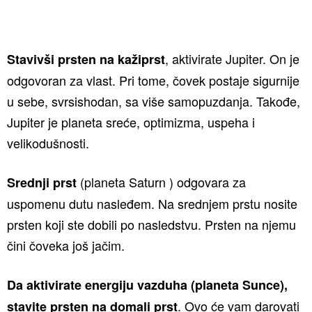
, aktivirate Jupiter. On je
Stavivši prsten na kažiprst
odgovoran za vlast. Pri tome, čovek postaje sigurnije
u sebe, svrsishodan, sa više samopuzdanja. Takođe,
Jupiter je planeta sreće, optimizma, uspeha i
velikodušnosti.
(planeta Saturn ) odgovara za
Srednji prst
uspomenu dutu nasleđem. Na srednjem prstu nosite
prsten koji ste dobili po nasledstvu. Prsten na njemu
čini čoveka još jačim.
Da aktivirate energiju vazduha (planeta Sunce),
. Ovo će vam darovati
stavite prsten na domali prst