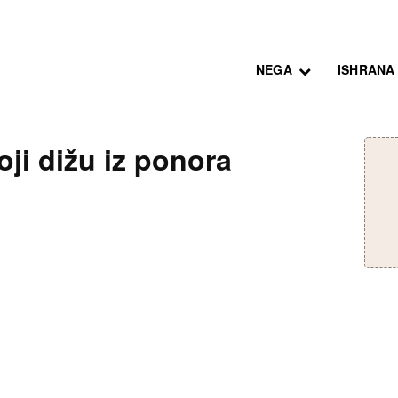
NEGA
ISHRANA
oji dižu iz ponora