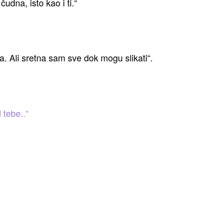
dna, isto kao i ti.“
. Ali sretna sam sve dok mogu slikati“.
 tebe..“