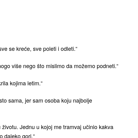
e se kreće, sve poleti i odleti.“
nogo više nego što mislimo da možemo podneti.“
ila kojima letim.“
sto sama, jer sam osoba koju najbolje
 životu. Jednu u kojoj me tramvaj učinio kakva
o daleko gori.“