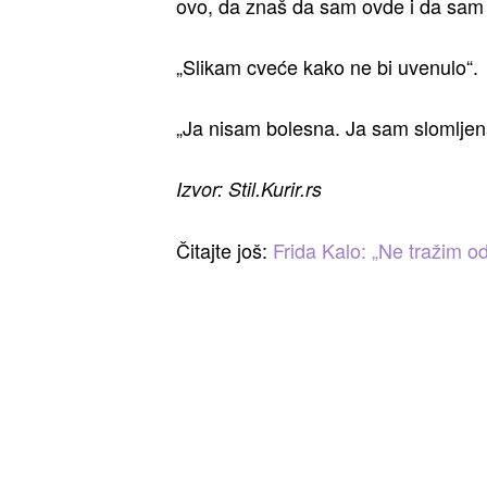
ovo, da znaš da sam ovde i da sam ču
„Slikam cveće kako ne bi uvenulo“.
„Ja nisam bolesna. Ja sam slomljena
Izvor: Stil.Kurir.rs
Čitajte još:
Frida Kalo: „Ne tražim od