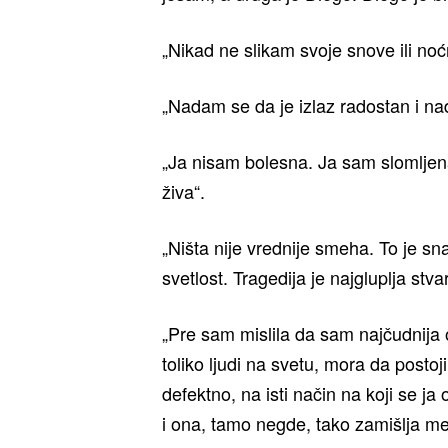
„Nikad ne slikam svoje snove ili no
„Nadam se da je izlaz radostan i na
„Ja nisam bolesna. Ja sam slomljena
živa“.
„Ništa nije vrednije smeha. To je s
svetlost. Tragedija je najgluplja stva
„Pre sam mislila da sam najčudnija 
toliko ljudi na svetu, mora da postoj
defektno, na isti način na koji se ja
i ona, tamo negde, tako zamišlja m