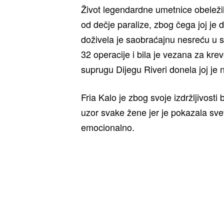
Život legendardne umetnice obeležili
od dečje paralize, zbog čega joj je 
doživela je saobraćajnu nesreću u s
32 operacije i bila je vezana za kr
suprugu Dijegu Riveri donela joj je 
Fria Kalo je zbog svoje izdržljivosti
uzor svake žene jer je pokazala svetu
emocionalno.