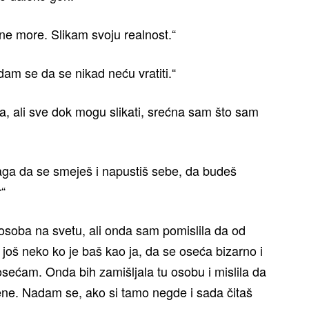
ćne more. Slikam svoju realnost.“
dam se da se nikad neću vratiti.“
, ali sve dok mogu slikati, srećna sam što sam
naga da se smeješ i napustiš sebe, da budeš
r“
osoba na svetu, ali onda sam pomislila da od
i još neko ko je baš kao ja, da se oseća bizarno i
 osećam. Onda bih zamišljala tu osobu i mislila da
ene. Nadam se, ako si tamo negde i sada čitaš