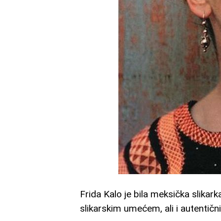
Frida Kalo je bila meksička slikar
slikarskim umećem, ali i autentič