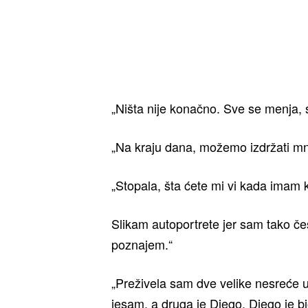
„Ništa nije konačno. Sve se menja, sv
„Na kraju dana, možemo izdržati m
„Stopala, šta ćete mi vi kada imam kr
Slikam autoportrete jer sam tako če
poznajem.“
„Preživela sam dve velike nesreće u
jesam, a druga je Diego. Diego je bi