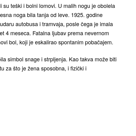
 su teški i bolni lomovi. U malih nogu je obolela
desna noga bila tanja od leve. 1925. godine
udaru autobusa i tramvaja, posle čega je imala
evet 4 meseca. Fatalna ljubav prema nevernom
novi bol, koji je eskalirao spontanim pobačajem.
 bila simbol snage i strpljenja. Kao takva može biti
 za što je žena sposobna, i fizički i