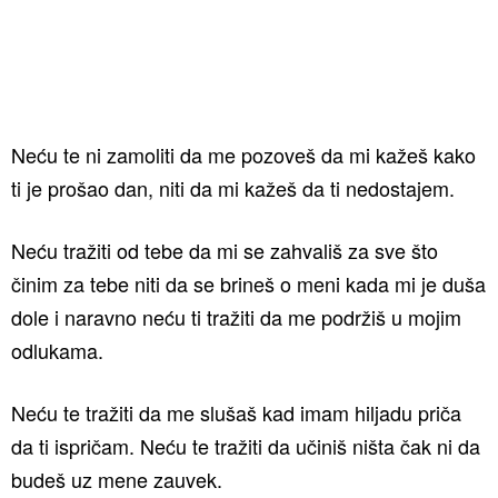
Neću te ni zamoliti da me pozoveš da mi kažeš kako
ti je prošao dan, niti da mi kažeš da ti nedostajem.
Neću tražiti od tebe da mi se zahvališ za sve što
činim za tebe niti da se brineš o meni kada mi je duša
dole i naravno neću ti tražiti da me podržiš u mojim
odlukama.
Neću te tražiti da me slušaš kad imam hiljadu priča
da ti ispričam. Neću te tražiti da učiniš ništa čak ni da
budeš uz mene zauvek.