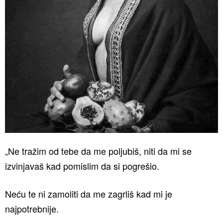
„Ne tražim od tebe da me poljubiš, niti da mi se
izvinjavaš kad pomislim da si pogrešio.
Neću te ni zamoliti da me zagrliš kad mi je
najpotrebnije.