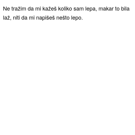
Ne tražim da mi kažeš koliko sam lepa, makar to bila
laž, niti da mi napišeš nešto lepo.