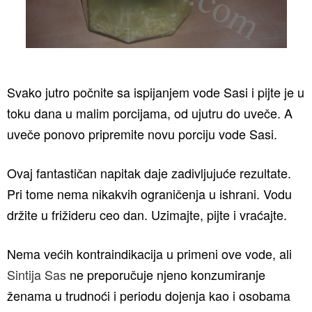
Svako jutro počnite sa ispijanjem vode Sasi i pijte je u
toku dana u malim porcijama, od ujutru do uveče. A
uveče ponovo pripremite novu porciju vode Sasi.
Ovaj fantastičan napitak daje zadivljujuće rezultate.
Pri tome nema nikakvih ograničenja u ishrani. Vodu
držite u frižideru ceo dan. Uzimajte, pijte i vraćajte.
Nema većih kontraindikacija u primeni ove vode, ali
Sintija Sas
ne preporučuje njeno konzumiranje
ženama u trudnoći i periodu dojenja kao i osobama