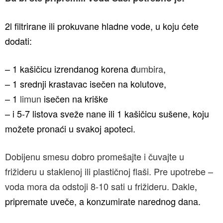
2l filtrirane ili prokuvane hladne vode, u koju ćete
dodati:
– 1 kašičicu izrendanog korena đ
umbira
,
– 1 srednji krastavac isečen na kolutove,
– 1
limun
isečen na kriške
– i 5-7 listova sveže nane ili 1 kašičicu sušene, koju
možete pronaći u svakoj apoteci.
Dobijenu smesu dobro promešajte i čuvajte u
frižideru u staklenoj ili plastičnoj flaši. Pre upotrebe –
voda mora da odstoji 8-10 sati u frižideru. Dakle
,
pripremate uveče, a konzumirate narednog dana.