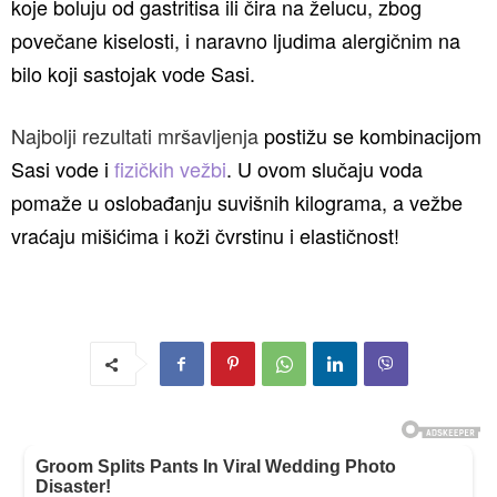
koje boluju od gastritisa ili čira na želucu, zbog
povečane kiselosti, i naravno ljudima alergičnim na
bilo koji sastojak vode Sasi.
Najbolji rezultati mršavljenja
postižu se kombinacijom
Sasi vode i
fizičkih vežbi
. U ovom slučaju voda
pomaže u oslobađanju suvišnih kilograma, a vežbe
vraćaju mišićima i koži čvrstinu i elastičnost!