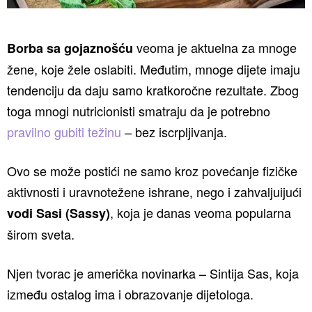
veoma je aktuelna za mnoge
Borba sa gojaznošću
žene, koje žele oslabiti. Međutim, mnoge dijete imaju
tendenciju da daju samo kratkoročne rezultate. Zbog
toga mnogi nutricionisti smatraju da je potrebno
pravilno gubiti težinu
– bez iscrpljivanja.
Ovo se može postići ne samo kroz povećanje fizičke
aktivnosti i uravnotežene ishrane, nego i zahvaljuijući
, koja je danas veoma popularna
vodi Sasi (Sassy)
širom sveta.
Njen tvorac je američka novinarka – Sintija Sas, koja
između ostalog ima i obrazovanje dijetologa.