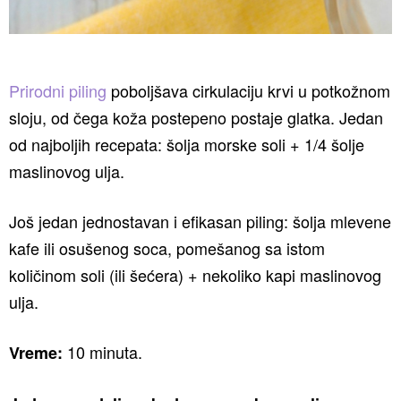
Prirodni piling
poboljšava cirkulaciju krvi u potkožnom
sloju, od čega koža postepeno postaje glatka. Jedan
od najboljih recepata: šolja morske soli + 1/4 šolje
maslinovog ulja.
Još jedan jednostavan i efikasan piling: šolja mlevene
kafe ili osušenog soca, pomešanog sa istom
količinom soli (ili šećera) + nekoliko kapi maslinovog
ulja.
10 minuta.
Vreme: