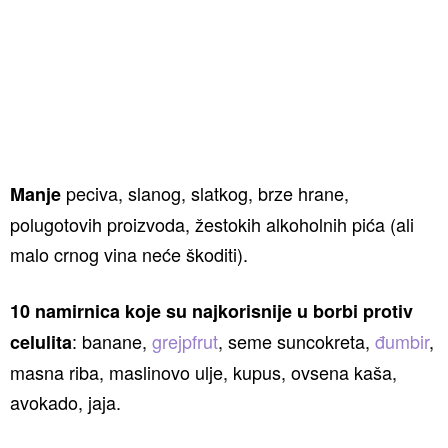
peciva, slanog, slatkog, brze hrane,
Manje
polugotovih proizvoda, žestokih alkoholnih pića (ali
malo crnog vina neće škoditi).
10 namirnica koje su najkorisnije u borbi protiv
: banane,
grejpfrut
, seme suncokreta,
đumbir
,
celulita
masna riba, maslinovo ulje, kupus, ovsena kaša,
avokado, jaja.