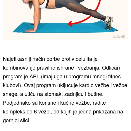
Najefikasniji način borbe protiv celulita je
kombinovanje pravilne ishrane i vežbanja. Odličan
program je ABL (imaju ga u programu mnogi fitnes
klubovi). Ovaj program uključuje kardio vežbe i vežbe
snage, a utiču na stomak, zadnjicu i butine.
Podjednako su korisne i kućne vežbe: radite
kompleks od 6 vežbi, od kojih je jedna prikazana na
gornjoj slici.