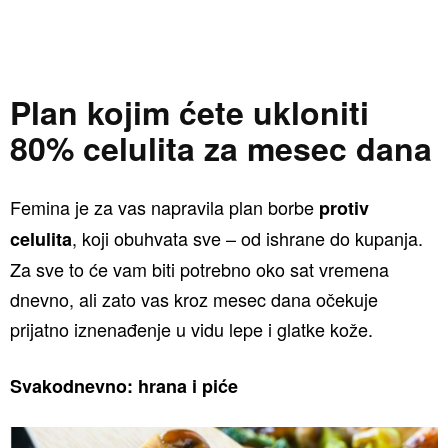
Plan kojim ćete ukloniti
80% celulita za mesec dana
Femina je za vas napravila plan borbe
protiv
, koji obuhvata sve – od ishrane do kupanja.
celulita
Za sve to će vam biti potrebno oko sat vremena
dnevno, ali zato vas kroz mesec dana očekuje
prijatno iznenađenje u vidu lepe i glatke kože.
Svakodnevno: hrana i piće