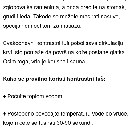
zglobova ka ramenima, a onda pređite na stomak,
grudi i leđa. Takođe se možete masirati nasuvo,
specijalnom četkom za masažu.
Svakodnevni kontrastni tuš poboljšava cirkulaciju
krvi, što pomaže da površina kože postane glatka.
Osim toga, vrlo je korisna i sauna.
Kako se pravilno koristi kontrastni tuš:
♦ Počnite toplom vodom.
♦ Postepeno povećajte temperaturu vode do vruće,
kojom ćete se tuširati 30-90 sekundi.