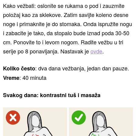
Kako vežbati: oslonite se rukama o pod i zauzmite
položaj kao za sklekove. Zatim savijte koleno desne
noge i primaknite je do stomaka. Onda ispružite nogu
i zabacite je tako, da stopalo bude iznad poda 30-50
cm. Ponovite to i levom nogom. Radite vežbu u tri
serije po 8 ponavljanja. Nastavak je
ovde
.
: dva dana vežbanja, jedan dan pauze.
Koliko često
: 40 minuta
Vreme
Svakog dana: kontrastni tuš i masaža