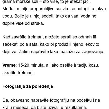
grama morske soli – što više, to je efekat jači.
Međutim, nije preporučljivo sasvim se potopiti u takvu
vodu. Bolje je u njoj sedeti, tako da vam voda ne
dopire više od struka.
Kad završite tretman, možete sprati so odmah ili
sačekati pola sata, kako bi produžili njeno lekovito
dejstvo. Zatim napravite laku masažu za zagrevanje.
: 15-20 minuta, ali ako osetite iritaciju kožu,
Vreme
skratite tretman.
Fotografija za poređenje
Da, obavezno napravite fotografiju na početku i na
kraju meseca, da biste uživali u rezultatima.