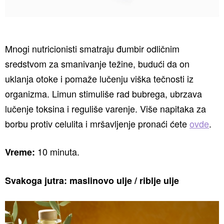
Mnogi nutricionisti smatraju đumbir odličnim
sredstvom za smanivanje težine, budući da on
uklanja otoke i pomaže lučenju viška tečnosti iz
organizma. Limun stimuliše rad bubrega, ubrzava
lučenje toksina i reguliše varenje. Više napitaka za
borbu protiv celulita i mršavljenje pronaći ćete
ovde
.
10 minuta.
Vreme:
Svakoga jutra: maslinovo ulje / riblje ulje