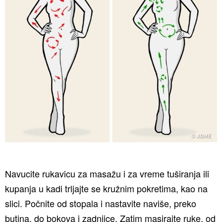
Navucite rukavicu za masažu i za vreme tuširanja ili
kupanja u kadi trljajte se kružnim pokretima, kao na
slici. Počnite od stopala i nastavite naviše, preko
butina, do bokova i zadnjice. Zatim masirajte ruke, od