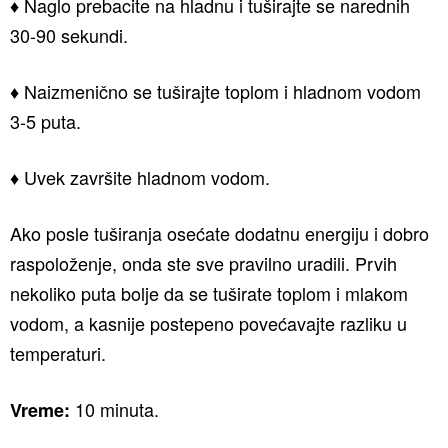
♦ Naglo prebacite na hladnu i tuširajte se narednih
30-90 sekundi.
♦ Naizmenično se tuširajte toplom i hladnom vodom
3-5 puta.
♦ Uvek završite hladnom vodom.
Ako posle tuširanja osećate dodatnu energiju i dobro
raspoloženje, onda ste sve pravilno uradili. Prvih
nekoliko puta bolje da se tuširate toplom i mlakom
vodom, a kasnije postepeno povećavajte razliku u
temperaturi.
10 minuta.
Vreme: