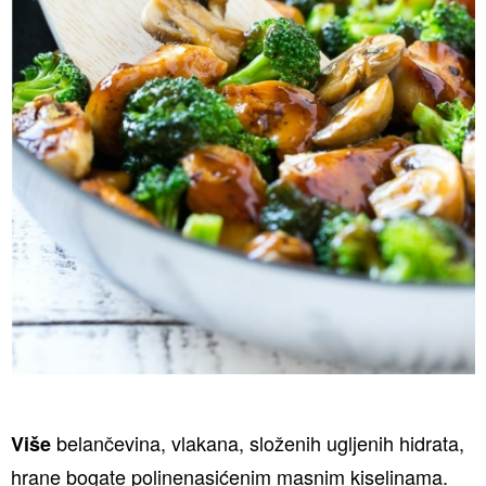
belančevina, vlakana, složenih ugljenih hidrata,
Više
hrane bogate polinenasićenim masnim kiselinama.