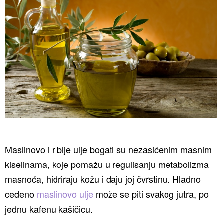
Maslinovo i riblje ulje bogati su nezasićenim masnim
kiselinama, koje pomažu u regulisanju metabolizma
masnoća, hidriraju kožu i daju joj čvrstinu. Hladno
ceđeno
maslinovo ulje
može se piti svakog jutra, po
jednu kafenu kašičicu.