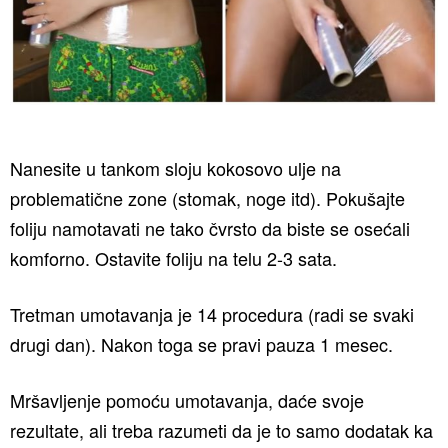
Nanesite u tankom sloju kokosovo ulje na
problematične zone (stomak, noge itd). Pokušajte
foliju namotavati ne tako čvrsto da biste se osećali
komforno. Ostavite foliju na telu 2-3 sata.
Tretman umotavanja je 14 procedura (radi se svaki
drugi dan). Nakon toga se pravi pauza 1 mesec.
Mršavljenje pomoću umotavanja, daće svoje
rezultate, ali treba razumeti da je to samo dodatak ka