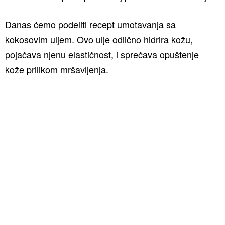
Danas ćemo podeliti recept umotavanja sa
kokosovim uljem. Ovo ulje odlično hidrira kožu,
pojačava njenu elastičnost, i sprečava opuštenje
kože prilikom mršavljenja.