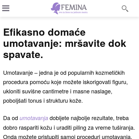
Efikasno domaće
umotavanje: mršavite dok
spavate.
Umotavanje – jedna je od popularnih kozmetičkih
procedura pomoću koje možete iskorigovati figuru,
ukloniti suvišne cantimetre i masne naslage,
poboljšati tonus i strukturu kože.
Da od
dobijete najbolje rezultate, treba
umotavanja
dobro raspariti kožu i uraditi piling za vreme tuširanja.
Onda možete pristupiti samoj proceduri umotavanja.