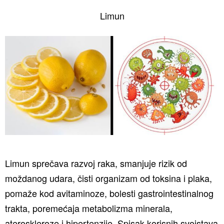
Limun
Limun sprečava razvoj raka, smanjuje rizik od
moždanog udara, čisti organizam od toksina i plaka,
pomaže kod avitaminoze, bolesti gastrointestinalnog
trakta, poremećaja metabolizma minerala,
ateroskleroze i hipertenzije. Spisak korisnih svojstava