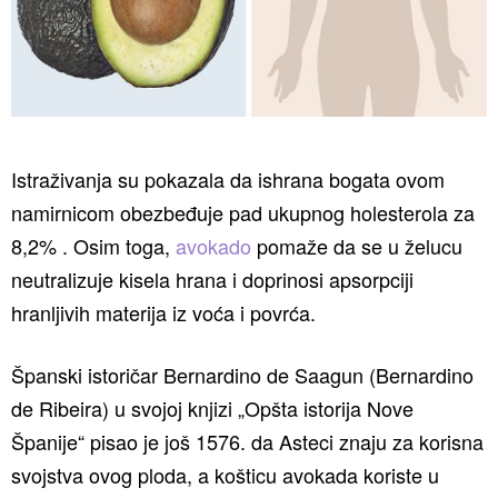
Istraživanja su pokazala da ishrana bogata ovom
namirnicom obezbeđuje pad ukupnog holesterola za
8,2% . Osim toga,
avokado
pomaže da se u želucu
neutralizuje kisela hrana i doprinosi apsorpciji
hranljivih materija iz voća i povrća.
Španski istoričar Bernardino de Saagun (Bernardino
de Ribeira) u svojoj knjizi „Opšta istorija Nove
Španije“ pisao je još 1576. da Asteci znaju za korisna
svojstva ovog ploda, a košticu avokada koriste u