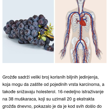
Grožđe sadrži veliki broj korisnih biljnih jedinjenja,
koja mogu da zaštite od pojedinih vrsta karcinoma, a
takođe snižavaju holesterol. 16-nedeljno istraživanje
na 38 muškaraca, koji su uzimali 20 g ekstrakta
grožđa dnevno, pokazalo je da je kod svih došlo do