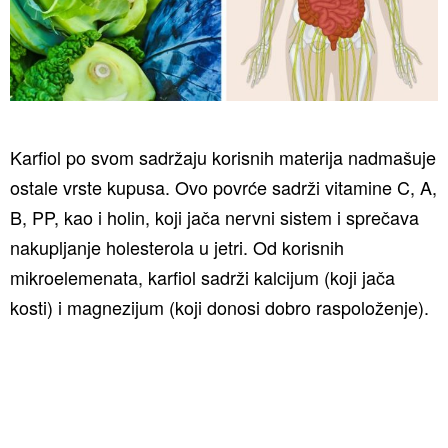
Karfiol po svom sadržaju korisnih materija nadmašuje
ostale vrste kupusa. Ovo povrće sadrži vitamine C, A,
B, PP, kao i holin, koji jača nervni sistem i sprečava
nakupljanje holesterola u jetri. Od korisnih
mikroelemenata, karfiol sadrži kalcijum (koji jača
kosti) i magnezijum (koji donosi dobro raspoloženje).