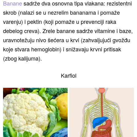
Banane
sadrže dva osnovna tipa vlakana: rezistentni
skrob (nalazi se u nezrelim bananama i pomaže
varenju) i pektin (koji pomaže u prevenciji raka
debelog creva). Zrele banane sadrže vitamine i baze,
uravnotežuju nivo šećera u krvi (zahvaljujući gvožđu
koje stvara hemoglobin) i snižavaju krvni pritisak
(zbog kalijuma).
Karfiol