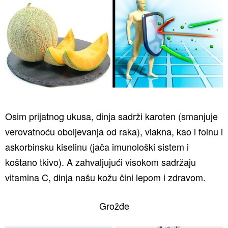
Osim prijatnog ukusa, dinja sadrži karoten (smanjuje
verovatnoću oboljevanja od raka), vlakna, kao i folnu i
askorbinsku kiselinu (jača imunološki sistem i
koštano tkivo). A zahvaljujući visokom sadržaju
vitamina C, dinja našu kožu čini lepom i zdravom.
Grožđe