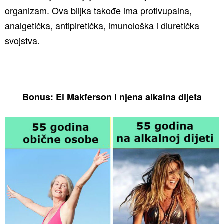
organizam. Ova biljka takođe ima protivupalna,
analgetička, antipiretička, imunološka i diuretička
svojstva.
Bonus: El Makferson i njena alkalna dijeta