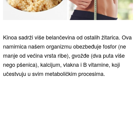
Kinoa sadrži više belančevina od ostalih žitarica. Ova
namirnica našem organizmu obezbeđuje fosfor (ne
manje od većina vrsta ribe), gvožđe (dva puta više
nego pšenica), kalcijum, vlakna i B vitamine, koji
učestvuju u svim metaboličkim procesima.