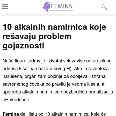
10 alkalnih namirnica koje
rešavaju problem
gojaznosti
Naša figura, zdravlje i životni vek zavise od pravilnog
odnosa kiselina i baza u krvi (pH). Ako je ravnoteža
narušena, organizam počinje da oboljeva. Ishrana
savremenog čoveka po pravilu je veoma kisela, ali
upotreba alkalnih namirnica obezbediće normalizaciju
pH vrednosti.
deli listu od 10 alkalnih namirnica, koje će
Femina