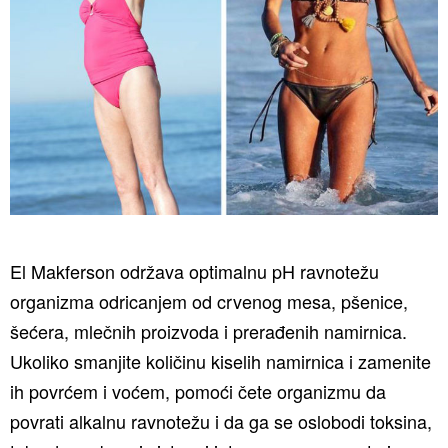
El Makferson održava optimalnu pH ravnotežu
organizma odricanjem od crvenog mesa, pšenice,
šećera, mlečnih proizvoda i prerađenih namirnica.
Ukoliko smanjite količinu kiselih namirnica i zamenite
ih povrćem i voćem, pomoći čete organizmu da
povrati alkalnu ravnotežu i da ga se oslobodi toksina,