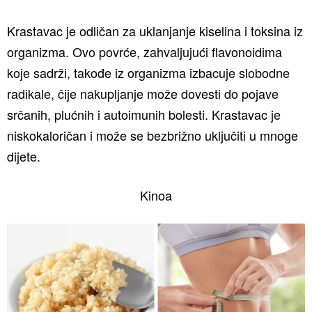
Krastavac je odličan za uklanjanje kiselina i toksina iz
organizma. Ovo povrće, zahvaljujući flavonoidima
koje sadrži, takođe iz organizma izbacuje slobodne
radikale, čije nakupljanje može dovesti do pojave
srčanih, plućnih i autoimunih bolesti. Krastavac je
niskokaloričan i može se bezbrižno uključiti u mnoge
dijete.
Kinoa