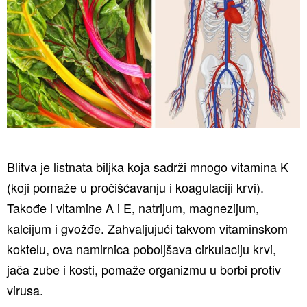
Blitva je listnata biljka koja sadrži mnogo vitamina K
(koji pomaže u pročišćavanju i koagulaciji krvi).
Takođe i vitamine A i E, natrijum, magnezijum,
kalcijum i gvožđe. Zahvaljujući takvom vitaminskom
koktelu, ova namirnica poboljšava cirkulaciju krvi,
jača zube i kosti, pomaže organizmu u borbi protiv
virusa.