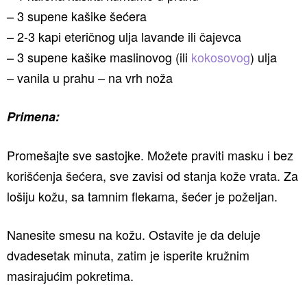
– 3 supene kašike šećera
– 2-3 kapi eteričnog ulja lavande ili čajevca
– 3 supene kašike maslinovog (ili
kokosovog
) ulja
– vanila u prahu – na vrh noža
Primena:
Promešajte sve sastojke. Možete praviti masku i bez
korišćenja šećera, sve zavisi od stanja kože vrata. Za
lošiju kožu, sa tamnim flekama, šećer je poželjan.
Nanesite smesu na kožu. Ostavite je da deluje
dvadesetak minuta, zatim je isperite kružnim
masirajućim pokretima.