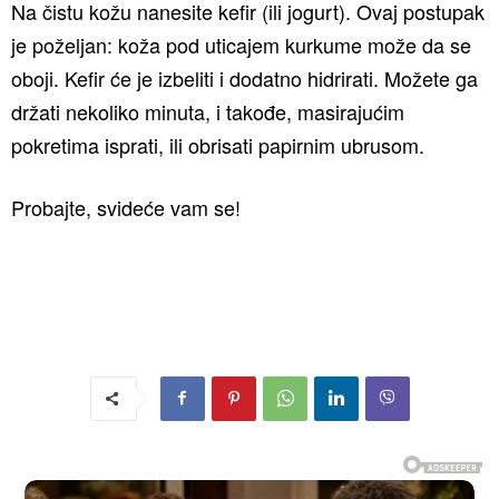
Na čistu kožu nanesite kefir (ili jogurt). Ovaj postupak
je poželjan: koža pod uticajem kurkume može da se
oboji. Kefir će je izbeliti i dodatno hidrirati. Možete ga
držati nekoliko minuta, i takođe, masirajućim
pokretima isprati, ili obrisati papirnim ubrusom.
Probajte, svideće vam se!