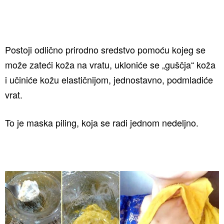
Postoji odlično prirodno sredstvo pomoću kojeg se
može zateći koža na vratu, ukloniće se „guščja“ koža
i učiniće kožu elastičnijom, jednostavno, podmladiće
vrat.
To je maska piling, koja se radi jednom nedeljno.