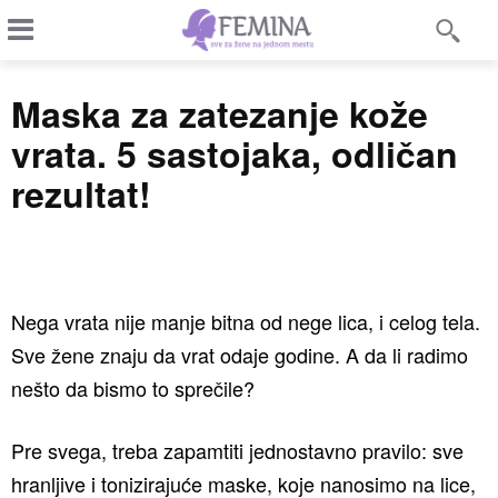
Maska za zatezanje kože
vrata. 5 sastojaka, odličan
rezultat!
Nega vrata nije manje bitna od nege lica, i celog tela.
Sve žene znaju da vrat odaje godine. A da li radimo
nešto da bismo to sprečile?
Pre svega, treba zapamtiti jednostavno pravilo: sve
hranljive i tonizirajuće maske, koje nanosimo na lice,