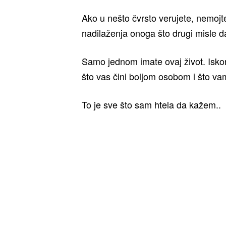
Ako u nešto čvrsto verujete, nemojte 
nadilaženja onoga što drugi misle 
Samo jednom imate ovaj život. Iskor
što vas čini boljom osobom i što va
To je sve što sam htela da kažem..