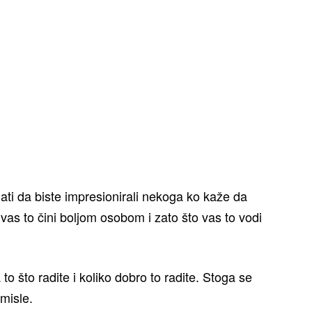
ti da biste impresionirali nekoga ko kaže da
 vas to čini boljom osobom i zato što vas to vodi
to što radite i koliko dobro to radite. Stoga se
 misle.