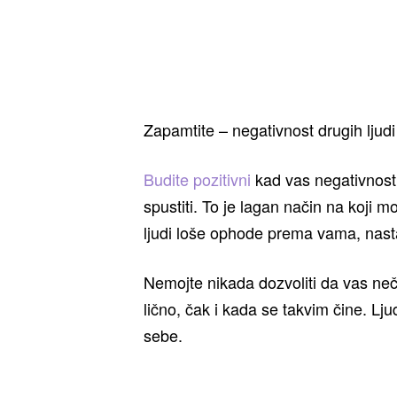
Zapamtite – negativnost drugih ljudi
Budite pozitivni
kad vas negativnost 
spustiti. To je lagan način na koji 
ljudi loše ophode prema vama, nastav
Nemojte nikada dozvoliti da vas neč
lično, čak i kada se takvim čine. Lju
sebe.