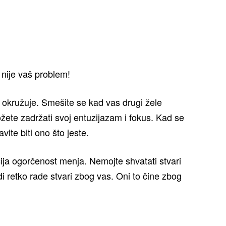
 nije vaš problem!
okružuje. Smešite se kad vas drugi žele
možete zadržati svoj entuzijazam i fokus. Kad se
ite biti ono što jeste.
ija ogorčenost menja. Nemojte shvatati stvari
di retko rade stvari zbog vas. Oni to čine zbog