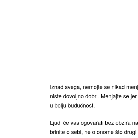
Iznad svega, nemojte se nikad menja
niste dovoljno dobri. Menjajte se jer
u bolju budućnost.
Ljudi će vas ogovarati bez obzira na 
brinite o sebi, ne o onome što drugi