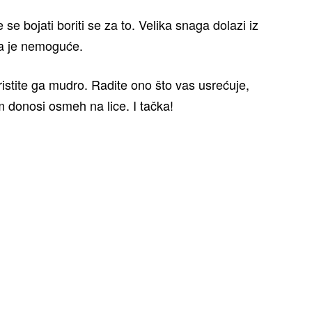
se bojati boriti se za to. Velika snaga dolazi iz
da je nemoguće.
istite ga mudro. Radite ono što vas usrećuje,
m donosi osmeh na lice. I tačka!