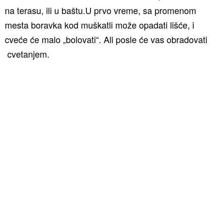
na terasu, ili u baštu.U prvo vreme, sa promenom
mesta boravka kod muškatli može opadati lišće, i
cveće će malo „bolovati“. Ali posle će vas obradovati
cvetanjem.