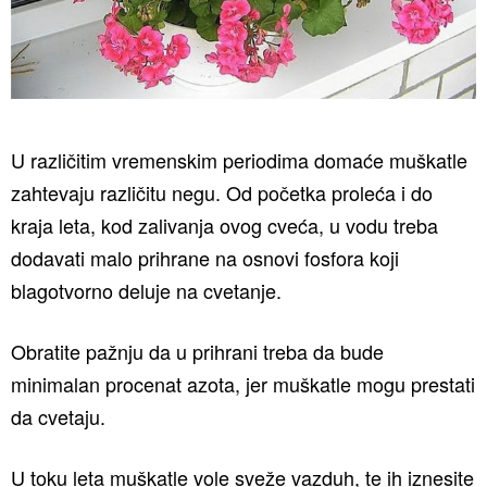
U različitim vremenskim periodima domaće muškatle
zahtevaju različitu negu. Od početka proleća i do
kraja leta, kod zalivanja ovog cveća, u vodu treba
dodavati malo prihrane na osnovi fosfora koji
blagotvorno deluje na cvetanje.
Obratite pažnju da u prihrani treba da bude
minimalan procenat azota, jer muškatle mogu prestati
da cvetaju.
U toku leta muškatle vole sveže vazduh, te ih iznesite