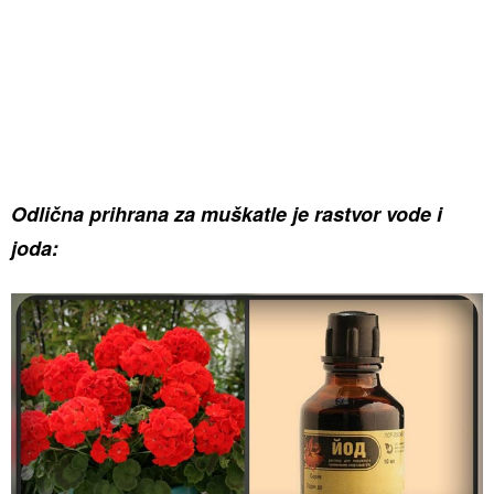
Odlična prihrana za muškatle je rastvor vode i
joda: