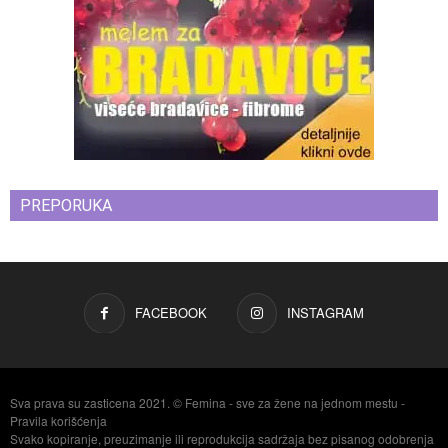
PREPORUKA
FACEBOOK
INSTAGRAM
Sva prava su zasticena 2021. © Femina - sve za žene na jednom mestu -
Pravila korišćenja
Svako kopiranje, preuzimanje ili reprodukcija sadržaja bez pisanog odobrenja