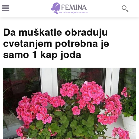
Da muškatle obraduju
cvetanjem potrebna je
samo 1 kap joda