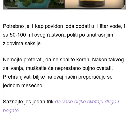
Potrebno je 1 kap povidon joda dodati u 1 litar vode, i
sa 50-100 ml ovog rastvora politi po unutrašnjim
zidovima saksije.
Nemojte preterati, da ne spalite koren. Nakon takvog
zalivanja, muškatle će neprestano bujno cvetati.
Prehranjivati biljke na ovaj način preporučuje se
jednom mesečno.
Saznajte još jedan trik
da vaše biljke cvetaju dugo i
bogato.