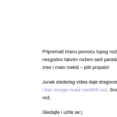
Pripremati hranu pomoću tupog noža 
nezgodno takvim nožem seći paradajz
zreo i malo mekši – piši propalo!
Junak sledećeg videa daje dragocen,
i bez mnoge muke naoštriti nož
. Sv
nož.
Gledajte i učite se:)