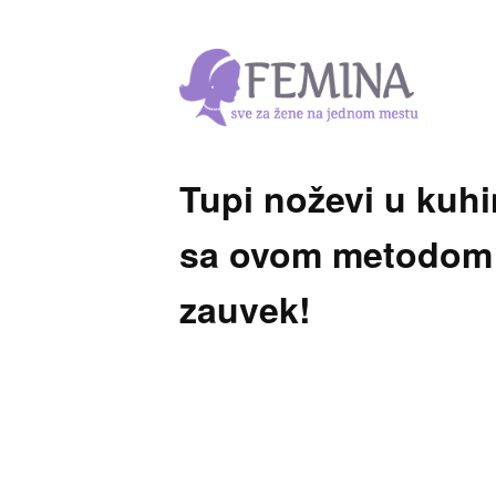
Tupi noževi u kuhin
sa ovom metodom 
zauvek!