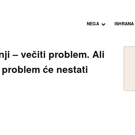
NEGA
ISHRANA
ji – večiti problem. Ali
problem će nestati