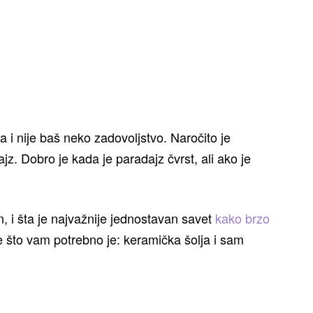
i nije baš neko zadovoljstvo. Naročito je
. Dobro je kada je paradajz čvrst, ali ako je
 i šta je najvažnije jednostavan savet
kako brzo
e što vam potrebno je: keramička šolja i sam