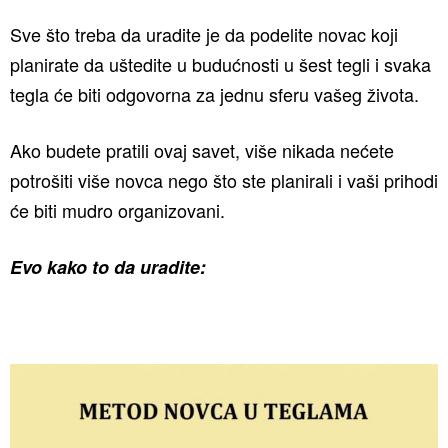
Sve što treba da uradite je da podelite novac koji
planirate da uštedite u budućnosti u šest tegli i svaka
tegla će biti odgovorna za jednu sferu vašeg života.
Ako budete pratili ovaj savet, više nikada nećete
potrošiti više novca nego što ste planirali i vaši prihodi
će biti mudro organizovani.
Evo kako to da uradite: