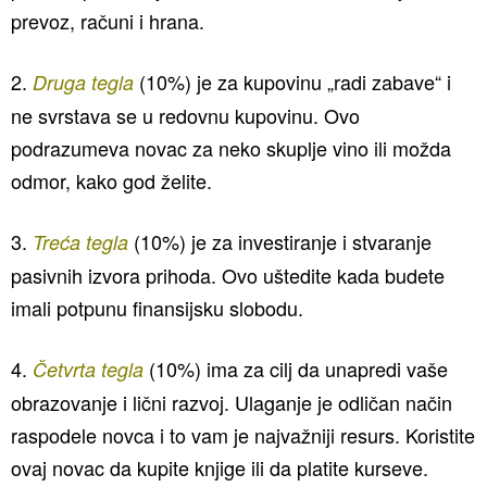
prevoz, računi i hrana.
2.
(10%) je za kupovinu „radi zabave“ i
Druga tegla
ne svrstava se u redovnu kupovinu. Ovo
podrazumeva novac za neko skuplje vino ili možda
odmor, kako god želite.
3.
(10%) je za investiranje i stvaranje
Treća tegla
pasivnih izvora prihoda. Ovo uštedite kada budete
imali potpunu finansijsku slobodu.
4.
(10%) ima za cilj da unapredi vaše
Četvrta tegla
obrazovanje i lični razvoj. Ulaganje je odličan način
raspodele novca i to vam je najvažniji resurs. Koristite
ovaj novac da kupite knjige ili da platite kurseve.