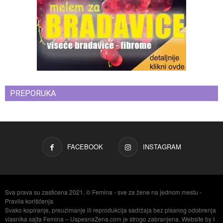
PREPORUKA
FACEBOOK
INSTAGRAM
Sva prava su zasticena 2021. © Femina - sve za žene na jednom mestu -
Pravila korišćenja
Svako kopiranje, preuzimanje ili reprodukcija sadržaja bez pisanog odobrenja
vlasnika sajta Femina – UspesnaZena.com je strogo zabranjena. Website by
I