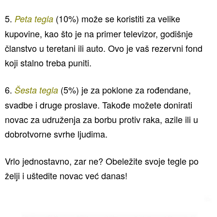
5.
(10%) može se koristiti za velike
Peta tegla
kupovine, kao što je na primer televizor, godišnje
članstvo u teretani ili auto. Ovo je vaš rezervni fond
koji stalno treba puniti.
6.
(5%) je za poklone za rođendane,
Šesta tegla
svadbe i druge proslave. Takođe možete donirati
novac za udruženja za borbu protiv raka, azile ili u
dobrotvorne svrhe ljudima.
Vrlo jednostavno, zar ne? Obeležite svoje tegle po
želji i uštedite novac već danas!