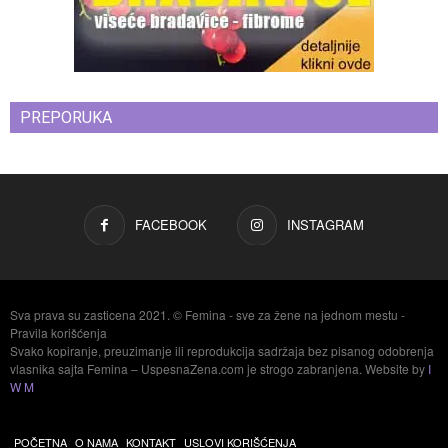
PREPORUKA
FACEBOOK
INSTAGRAM
Sva prava su zasticena 2021. © Femina - sve za žene na jednom mestu -
Pravila korišćenja
Svako kopiranje, preuzimanje ili reprodukcija sadržaja bez pisanog odobrenja
vlasnika sajta Femina – UspesnaZena.com je strogo zabranjena. Website by
I
W M
POČETNA
O NAMA
KONTAKT
USLOVI KORIŠĆENJA