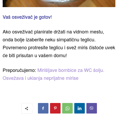
Vaš osveživač je gotov!
Ako osveživač planirate držati na vidnom mestu,
onda bolje izaberite neku simpatičnu teglicu.
Povremeno protresite teglicu i svež miris čistoće uvek
će biti prisutan u vašem domu!
Preporučujemo:
Mirišljave bombice za WC šolju.
Osvežava i uklanja neprijatne mirise