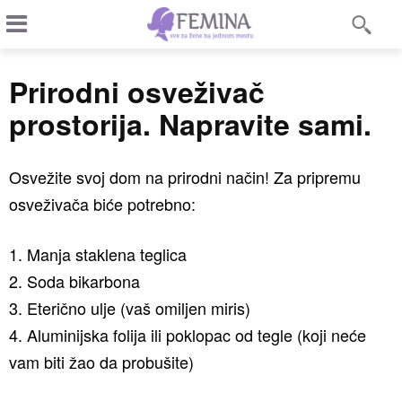
Prirodni osveživač
prostorija. Napravite sami.
Osvežite svoj dom na prirodni način! Za pripremu
osveživača biće potrebno:
1. Manja staklena teglica
2. Soda bikarbona
3. Eterično ulje (vaš omiljen miris)
4. Aluminijska folija ili poklopac od tegle (koji neće
vam biti žao da probušite)