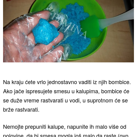
Na kraju ćete vrlo jednostavno vaditi iz njih bombice.
Ako jače ispresujete smesu u kalupima, bombice će
se duže vreme rastvarati u vodi, u suprotnom će se
brže rastvarati.
Nemojte prepuniti kalupe, napunite ih malo više od
polovine, da bi smesa mogla još malo da raste (ovo