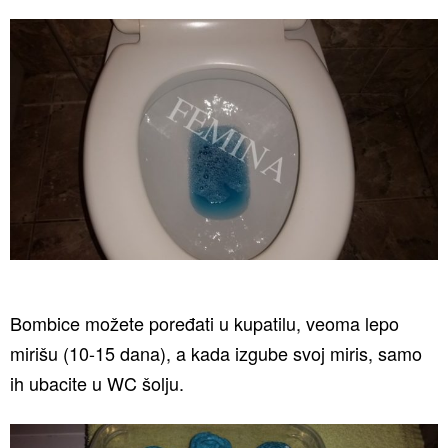
Bombice možete poređati u kupatilu, veoma lepo
mirišu (10-15 dana), a kada izgube svoj miris, samo
ih ubacite u WC šolju.