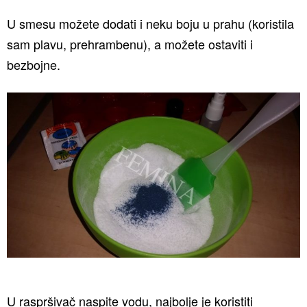
U smesu možete dodati i neku boju u prahu (koristila
sam plavu, prehrambenu), a možete ostaviti i
bezbojne.
U raspršivač naspite vodu, najbolje je koristiti