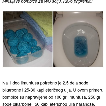
Mirišljave bombice za WC šolju. Kako pripremiti:
Na 1 deo limuntusa potrebno je 2,5 dela sode
bikarbone i 25-30 kapi eteričnog ulja. U ovom primeru
bombice su napravljene od 100 gr limuntusa, 250 gr
sode bikarbone i 50 kapi eteričnog ulja narandže.