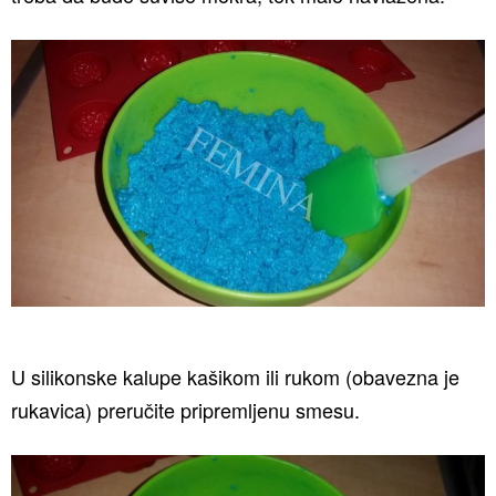
U silikonske kalupe kašikom ili rukom (obavezna je
rukavica) preručite pripremljenu smesu.