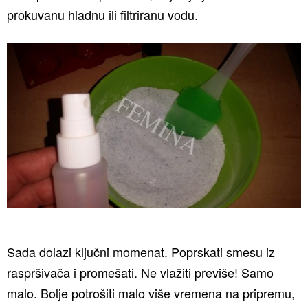
prokuvanu hladnu ili filtriranu vodu.
Sada dolazi ključni momenat. Poprskati smesu iz
raspršivača i promešati. Ne vlažiti previše! Samo
malo. Bolje potrošiti malo više vremena na pripremu,