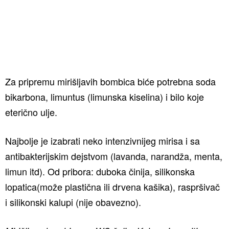
Za pripremu mirišljavih bombica biće potrebna soda
bikarbona, limuntus (limunska kiselina) i bilo koje
eterično ulje.
Najbolje je izabrati neko intenzivnijeg mirisa i sa
antibakterijskim dejstvom (lavanda, narandža, menta,
limun itd). Od pribora: duboka činija, silikonska
lopatica(može plastična ili drvena kašika), raspršivač
i silikonski kalupi (nije obavezno).