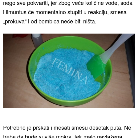
nego sve pokvariti, jer zbog veće količine vode, soda
i limuntus će momentalno stupiti u reakciju, smesa
„prokuva“ i od bombica neće biti ništa.
Potrebno je prskati i mešati smesu desetak puta. Ne
treba da bude suviše mokra, tek malo navlažena.