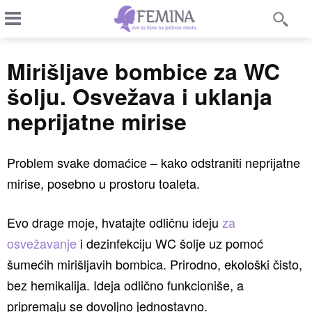
Mirišljave bombice za WC
šolju. Osvežava i uklanja
neprijatne mirise
Problem svake domaćice – kako odstraniti neprijatne
mirise, posebno u prostoru toaleta.
Evo drage moje, hvatajte odličnu ideju
za
osvežavanje
i dezinfekciju WC šolje uz pomoć
šumećih mirišljavih bombica. Prirodno, ekološki čisto,
bez hemikalija. Ideja odlično funkcioniše, a
pripremaju se dovoljno jednostavno.