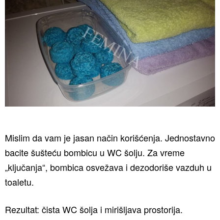
Mislim da vam je jasan način korišćenja. Jednostavno
bacite šušteću bombicu u WC šolju. Za vreme
„ključanja“, bombica osvežava i dezodoriše vazduh u
toaletu.
Rezultat: čista WC šolja i mirišljava prostorija.