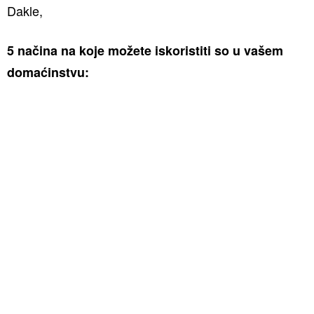
Dakle,
5 načina na koje možete iskoristiti so u vašem
domaćinstvu: