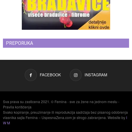
PREPORUKA
FACEBOOK
INSTAGRAM
Sva prava su zasticena 2021. © Femina - sve za žene na jednom mestu -
Pravila korišćenja
Svako kopiranje, preuzimanje ili reprodukcija sadržaja bez pisanog odobrenja
vlasnika sajta Femina – UspesnaZena.com je strogo zabranjena. Website by
I
W M