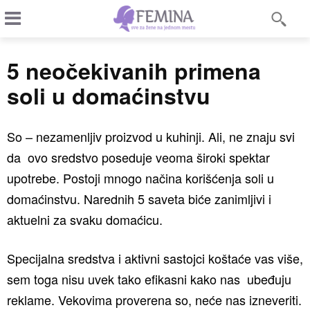
5 neočekivanih primena
soli u domaćinstvu
So – nezamenljiv proizvod u kuhinji. Ali, ne znaju svi
da ovo sredstvo poseduje veoma široki spektar
upotrebe. Postoji mnogo načina korišćenja soli u
domaćinstvu. Narednih 5 saveta biće zanimljivi i
aktuelni za svaku domaćicu.
Specijalna sredstva i aktivni sastojci koštaće vas više,
sem toga nisu uvek tako efikasni kako nas ubeđuju
reklame. Vekovima proverena so, neće nas izneveriti.