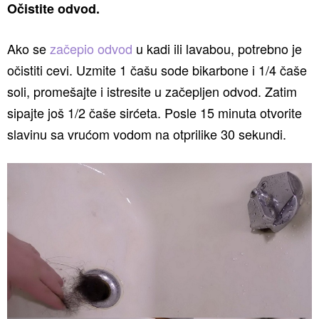
Očistite odvod.
Ako se
začepio odvod
u kadi ili lavabou, potrebno je
očistiti cevi. Uzmite 1 čašu sode bikarbone i 1/4 čaše
soli, promešajte i istresite u začepljen odvod. Zatim
sipajte još 1/2 čaše sirćeta. Posle 15 minuta otvorite
slavinu sa vrućom vodom na otprilike 30 sekundi.