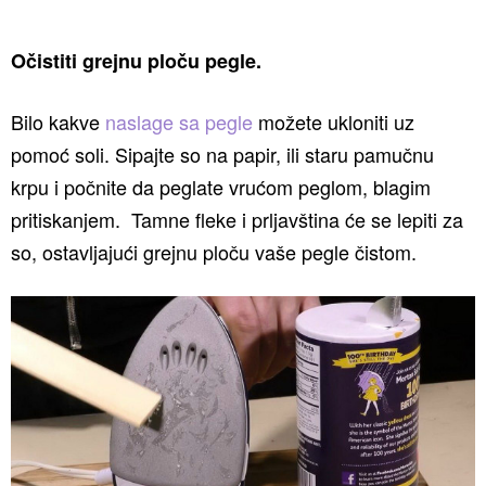
Očistiti grejnu ploču pegle.
Bilo kakve
naslage sa pegle
možete ukloniti uz
pomoć soli. Sipajte so na papir, ili staru pamučnu
krpu i počnite da peglate vrućom peglom, blagim
pritiskanjem. Tamne fleke i prljavština će se lepiti za
so, ostavljajući grejnu ploču vaše pegle čistom.