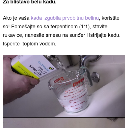
Za blistavo belu kadu.
Ako je vaša
kada izgubila prvobitnu belinu
, koristite
so! Pomešajte so sa terpentinom (1:1), stavite
rukavice, nanesite smesu na sunđer i istrljajte kadu.
Isperite toplom vodom.