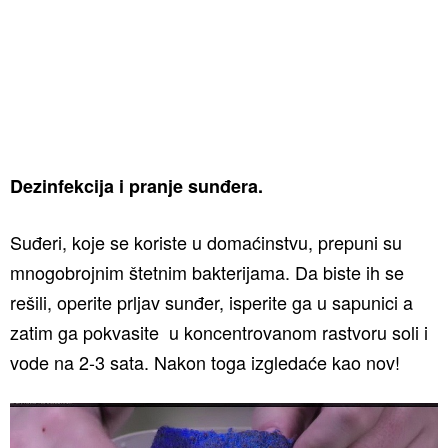
Dezinfekcija i pranje sunđera.
Suđeri, koje se koriste u domaćinstvu, prepuni su
mnogobrojnim štetnim bakterijama. Da biste ih se
rešili, operite prljav sunđer, isperite ga u sapunici a
zatim ga pokvasite u koncentrovanom rastvoru soli i
vode na 2-3 sata. Nakon toga izgledaće kao nov!