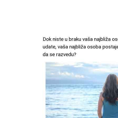
Dok niste u braku vaša najbliža oso
udate, vaša najbliža osoba postaj
da se razvedu?