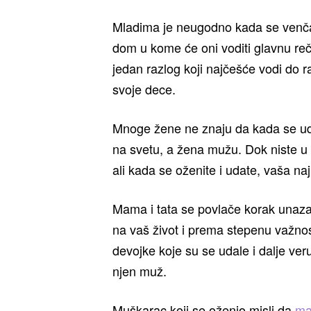
Mladima je neugodno kada se venčaju
dom u kome će oni voditi glavnu reč,
jedan razlog koji najčešće vodi do ra
svoje dece.
Mnoge žene ne znaju da kada se uda
na svetu, a žena mužu. Dok niste u 
ali kada se oženite i udate, vaša na
Mama i tata se povlače korak unaza
na vaš život i prema stepenu važnost
devojke koje su se udale i dalje veru
njen muž.
Muškarac koji se oženio misli da
ma