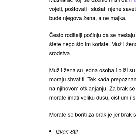
vojeti, poštovati i slušati njene sa
bude njegova žena, a ne majka.
Često roditelji počinju da se mešaju
štete nego što im koriste. Muž i ž
srodstva.
Muž i žena su jedna osoba i bliži su 
moraju shvatiti. Tek kada prepozna
na njihovom otklanjanju. Za brak se t
morate imati veliku dušu, čist um i s
Morate se boriti za brak je jer brak 
Izvor: Stil