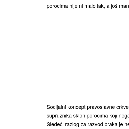
porocima nije ni malo lak, a još manj
Socijalni koncept pravoslavne crkv
supružnika sklon porocima koji neg
Sledeći razlog za razvod braka je 