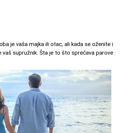
ba je vaša majka ili otac, ali kada se oženite i
e vaš supružnik. Šta je to što sprečava parove