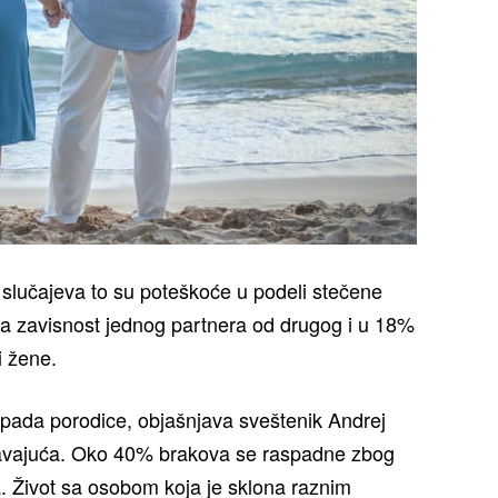
slučajeva to su poteškoće u podeli stečene
na zavisnost jednog partnera od drugog i u 18%
i žene.
raspada porodice, objašnjava sveštenik Andrej
ažavajuća. Oko 40% brakova se raspadne zbog
. Život sa osobom koja je sklona raznim