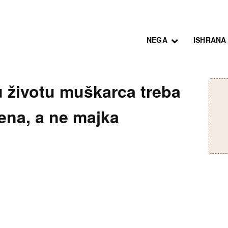
NEGA
ISHRANA
u životu muškarca treba
ena, a ne majka