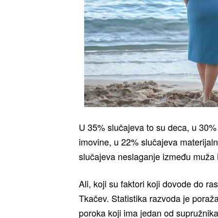
U 35% slučajeva to su deca, u 30% 
imovine, u 22% slučajeva materijal
slučajeva neslaganje između muža 
Ali, koji su faktori koji dovode do 
Tkačev. Statistika razvoda je por
poroka koji ima jedan od supružnika