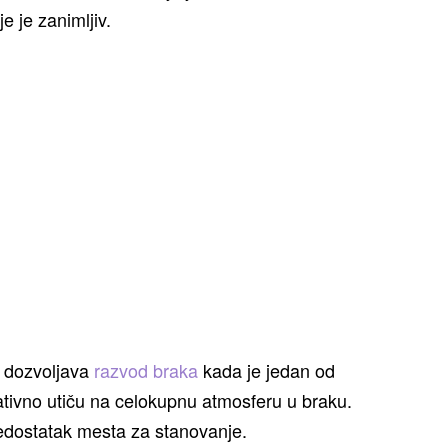
e je zanimljiv.
e dozvoljava
razvod braka
kada je jedan od
ativno utiču na celokupnu atmosferu u braku.
nedostatak mesta za stanovanje.