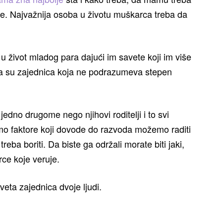
vete. Najvažnija osoba u životu muškarca treba da
 u život mladog para dajući im savete koji im više
ena su zajednica koja ne podrazumeva stepen
jedno drugome nego njihovi roditelji i to svi
mo faktore koji dovode do razvoda možemo raditi
reba boriti. Da biste ga održali morate biti jaki,
rce koje veruje.
sveta zajednica dvoje ljudi.