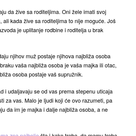
 da žive sa roditeljima. Oni žele imati svoj
 ali kada žive sa roditeljima to nije moguće. Još
zvoda je uplitanje rodbine i roditelja u brak
ju njihov muž postaje njihova najbliža osoba
braku vaša najbliža osoba je vaša majka ili otac,
jbliža osoba postaje vaš supružnik.
d i udaljavaju se od vas prema stepenu uticaja
i za vas. Malo je ljudi koji će ovo razumeti, pa
ju da im je majka i dalje najbliža osoba, a ne
ma zna najbolje
šta i kako treba, da mamu treba