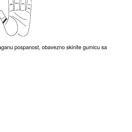
laganu posp
anost, obavezno skinite gumicu sa