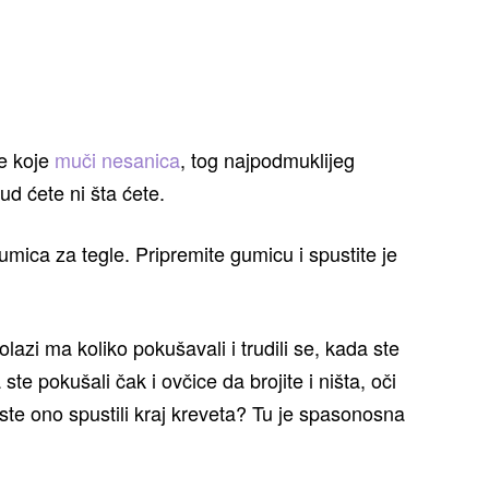
e koje
muči nesanica
, tog najpodmuklijeg
d ćete ni šta ćete.
umica za tegle. Pripremite gumicu i spustite je
azi ma koliko pokušavali i trudili se, kada ste
 ste pokušali čak i ovčice da
brojite i ništa, oči
 ste ono spustili kraj kreveta? Tu je spasonosna