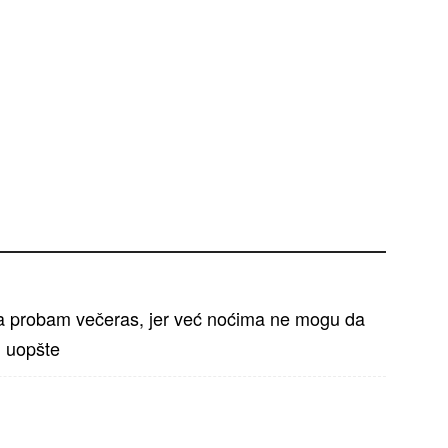
da probam večeras, jer već noćima ne mogu da
i uopšte