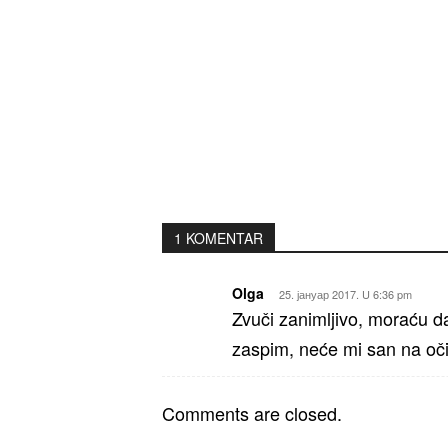
1 KOMENTAR
Olga
25. јануар 2017. U 6:36 pm
Zvuči zanimljivo, moraću 
zaspim, neće mi san na oč
Comments are closed.