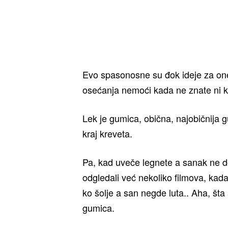
Evo spasonosne su đok ideje za on
osećanja nemoći kada ne znate ni ku
Lek je gumica, obična, najobičnija g
kraj kreveta.
Pa, kad uveče legnete a sanak ne dol
odgledali već nekoliko filmova, kada
ko šolje a san negde luta.. Aha, šta
gumica.