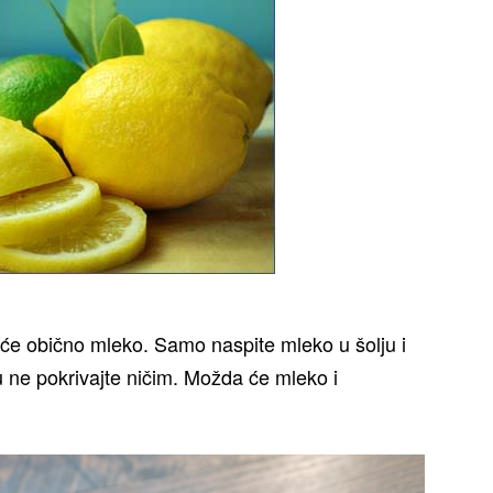
i će obično mleko. Samo naspite mleko u šolju i
ju ne pokrivajte ničim. Možda će mleko i