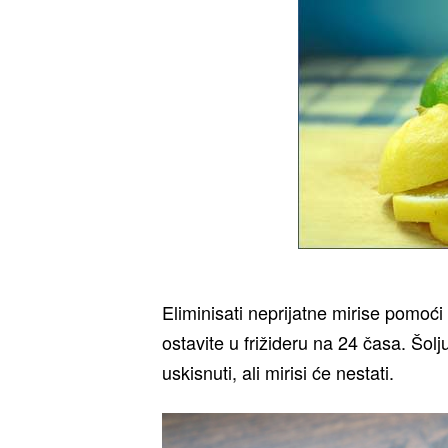
Eliminisati neprijatne mirise pomoć
ostavite u frižideru na 24 časa. Šol
uskisnuti, ali mirisi će nestati.