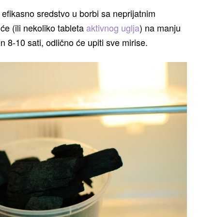
lo efikasno sredstvo u borbi sa neprijatnim
e (ili nekoliko tableta
aktivnog uglja
) na manju
on 8-10 sati, odlično će upiti sve mirise.