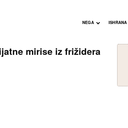
NEGA
ISHRANA
jatne mirise iz frižidera