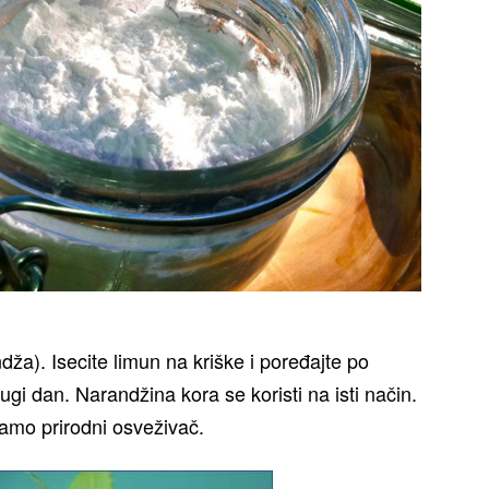
ndža). Isecite limun na kriške i poređajte po
ugi dan. Narandžina kora se koristi na isti način.
jamo prirodni osveživač.