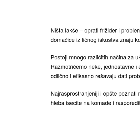
Ništa lakše – oprati frižider i pro
domaćice iz ličnog iskustva znaju ko
Postoji mnogo različitih načina za ukl
Razmotrićemo neke, jednostavne i ek
odlično i efikasno rešavaju dati pro
Najrasprostranjeniji i opšte poznati
hleba isecite na komade i rasporedi