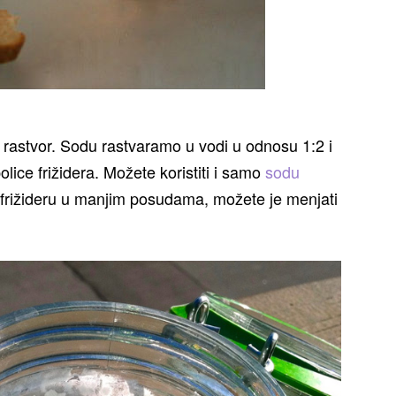
 rastvor. Sodu rastvaramo u vodi u odnosu 1:2 i
ice frižidera. Možete koristiti i samo
sodu
u frižideru u manjim posudama, možete je menjati