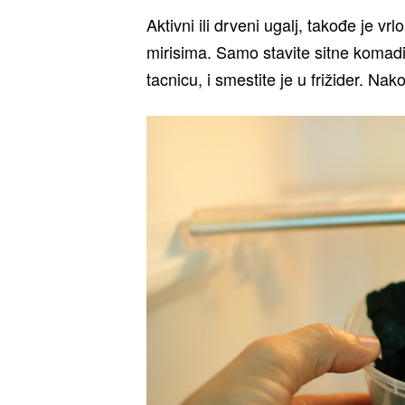
Aktivni ili drveni ugalj, takođe je vr
mirisima. Samo stavite sitne komadić
tacnicu, i smestite je u frižider. Nak