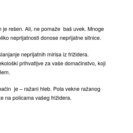
blem je rešen. Ali, ne pomaže baš uvek. Mnoge
liko neprijatnosti donose neprijatne sitnice.
anjanje neprijatnih mirisa iz frižidera.
ološki prihvatljve za vaše domaćinstvo, koji
blem.
 način je – ražani hleb. Pola vekne ražanog
te na policama vašeg frižidera.