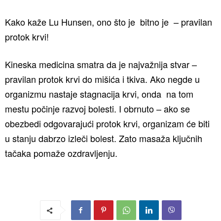
Kako kaže Lu Hunsen, ono što je bitno je – pravilan
protok krvi!
Kineska medicina smatra da je najvažnija stvar –
pravilan protok krvi do mišića i tkiva. Ako negde u
organizmu nastaje stagnacija krvi, onda na tom
mestu počinje razvoj bolesti. I obrnuto – ako se
obezbedi odgovarajući protok krvi, organizam će biti
u stanju dabrzo izleči bolest. Zato masaža ključnih
tačaka pomaže ozdravljenju.