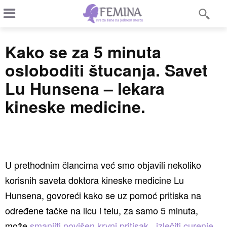
Kako se za 5 minuta
osloboditi štucanja. Savet
Lu Hunsena – lekara
kineske medicine.
U prethodnim člancima već smo objavili nekoliko
korisnih saveta doktora kineske medicine Lu
Hunsena, govoreći kako se uz pomoć pritiska na
određene tačke na licu i telu, za samo 5 minuta,
može
smanjiti povišen krvni pritisak
,
izlečiti curenje