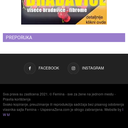
PREPORUKA
FACEBOOK
INSTAGRAM
Sva prava su zasticena 2021. © Femina - sve za žene na jednom mestu -
Pravila korišćenja
Svako kopiranje, preuzimanje ili reprodukcija sadržaja bez pisanog odobrenja
vlasnika sajta Femina – UspesnaZena.com je strogo zabranjena. Website by
I
W M