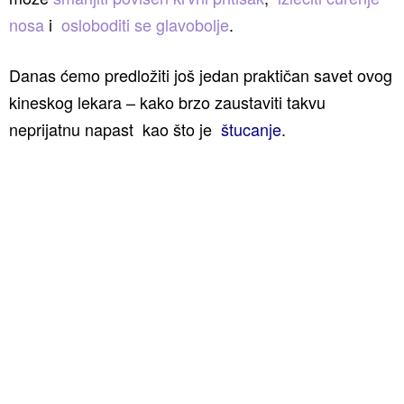
nosa
i
osloboditi se glavobolje
.
Danas ćemo predložiti još jedan praktičan savet ovog
kineskog lekara – kako brzo zaustaviti takvu
neprijatnu napast kao što je
štucanje
.