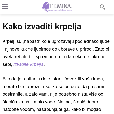
Kako izvaditi krpelja
Krpelji su „napasti“ koje ugrožavaju podjednako ljude
i njihove kućne ljubimce dok borave u prirodi. Zato bi
uvek trebalo biti spreman na to da nekome, ako ne
sebi,
.
izvadite krpelja
Bilo da je u pitanju dete, stariji čovek ili vaša kuca,
morate bitri oprezni ukoliko se odlučite da ga sami
odstranite, a zato vam, nije potrebno ništa više od
štapića za uši i malo vode. Naime, štapić dobro
natopite vodom, nasapunjajte ga, kako bi mogao