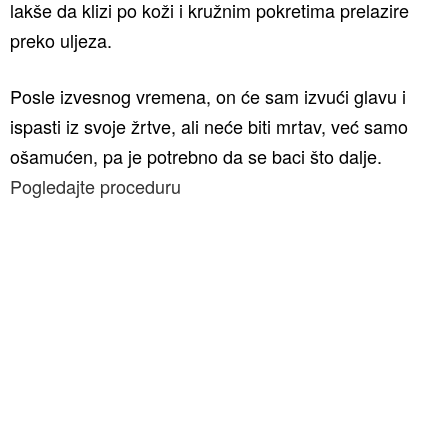
lakše da klizi po koži i kružnim pokretima prelazire
preko uljeza.
Posle izvesnog vremena, on će sam izvući glavu i
ispasti iz svoje žrtve, ali neće biti mrtav, već samo
ošamućen, pa je potrebno da se baci što dalje.
Pogledajte proceduru