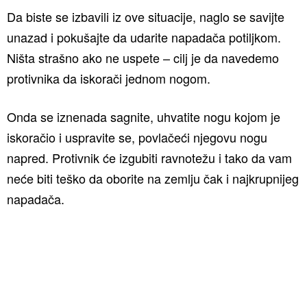
Da biste se izbavili iz ove situacije, naglo se savijte
unazad i pokušajte da udarite napadača potiljkom.
Ništa strašno ako ne uspete – cilj je da navedemo
protivnika da iskorači jednom nogom.
Onda se iznenada sagnite, uhvatite nogu kojom je
iskoračio i uspravite se, povlačeći njegovu nogu
napred. Protivnik će izgubiti ravnotežu i tako da vam
neće biti teško da oborite na zemlju čak i najkrupnijeg
napadača.