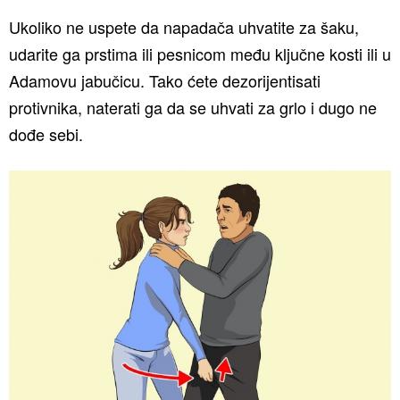
Ukoliko ne uspete da napadača uhvatite za šaku,
udarite ga prstima ili pesnicom među ključne kosti ili u
Adamovu jabučicu. Tako ćete dezorijentisati
protivnika, naterati ga da se uhvati za grlo i dugo ne
dođe sebi.