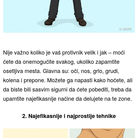
Nije važno koliko je vaš protivnik velik i jak – moći
ćete da onemogućite svakog, ukoliko zapamtite
osetljiva mesta. Glavna su: oči, nos, grlo, grudi,
kolena i prepone. Možete ga napasti kako hoćete, ali
da biste bili sasvim sigurni da ćete pobediti, treba da
upamtite najefikasnije načine da delujete na te zone.
2. Najefikasnije i najprostije tehnike