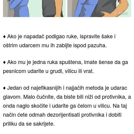
♦ Ako je napadač podigao ruke, ispravite šake i
oštrim udarcem mu ih zabijte ispod pazuha.
♦ Ako mu je jedna ruka spuštena, imate šense da ga
pesnicom udarite u grudi, vilicu ili vrat.
♦ Jedan od najefikasnijih i najjačih metoda je udarac
glavom. Malo čučnite, da biste bili niži od protivnika, a
onda naglo skočite i udarite ga čelom u vilicu. Na taj
način ćete odmah dezorijentisati protivnika i dobiti
priliku da se sakrijete.