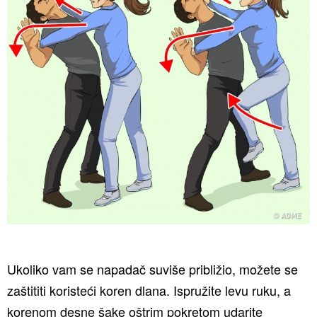
Ukoliko vam se napadač suviše približio, možete se
zaštititi koristeći koren dlana. Ispružite levu ruku, a
korenom desne šake oštrim pokretom udarite