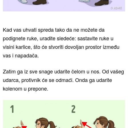
Kad vas uhvati spreda tako da ne možete da
podignete ruke, uradite sledeće: sastavite ruke u
visini karlice, što će stvoriti dovoljan prostor između
vas i napadača.
Zatim ga iz sve snage udarite čelom u nos. Od vašeg
udarca, protivnik će se odmaći. Onda ga udarite
kolenom u prepone.