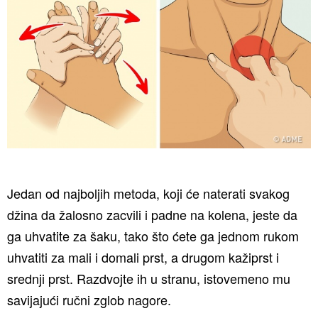
Jedan od najboljih metoda, koji će naterati svakog
džina da žalosno zacvili i padne na kolena, jeste da
ga uhvatite za šaku, tako što ćete ga jednom rukom
uhvatiti za mali i domali prst, a drugom kažiprst i
srednji prst. Razdvojte ih u stranu, istovemeno mu
savijajući ručni zglob nagore.