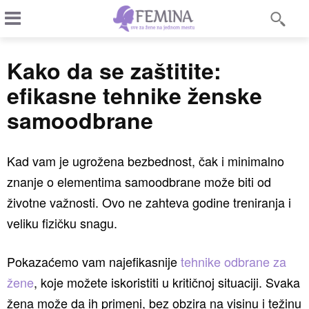
Kako da se zaštitite:
efikasne tehnike ženske
samoodbrane
Kad vam je ugrožena bezbednost, čak i minimalno
znanje o elementima samoodbrane može biti od
životne važnosti. Ovo ne zahteva godine treniranja i
veliku fizičku snagu.
Pokazaćemo vam najefikasnije
tehnike odbrane za
žene
, koje možete iskoristiti u kritičnoj situaciji. Svaka
žena može da ih primeni, bez obzira na visinu i težinu