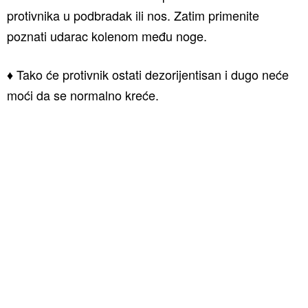
protivnika u podbradak ili nos. Zatim primenite
poznati udarac kolenom među noge.
♦ Tako će protivnik ostati dezorijentisan i dugo neće
moći da se normalno kreće.