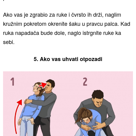
Ako vas je zgrabio za ruke i čvrsto ih drži, naglim
kružnim pokretom okrenite šaku u pravcu palca. Kad
ruka napadača bude dole, naglo istrgnite ruke ka
sebi.
5. Ako vas uhvati otpozadi