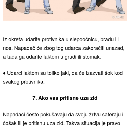
Iz okreta udarite protivnika u slepoočnicu, bradu ili
nos. Napadač će zbog tog udarca zakoračiti unazad,
a tada ga udarite laktom u grudi ili stomak.
♦ Udarci laktom su toliko jaki, da će izazvati šok kod
svakog protivnika.
7. Ako vas pritisne uza zid
Napadači često pokušavaju da svoju žrtvu sateraju i
ćošak ili je pritisnu uza zid. Takva situacija je pravo