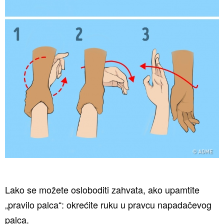
Lako se možete osloboditi zahvata, ako upamtite
„pravilo palca“: okrećite ruku u pravcu napadačevog
palca.