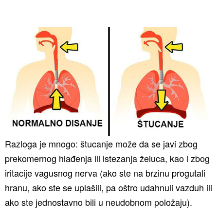
Razloga je mnogo: štucanje može da se javi zbog
prekomernog hlađenja ili istezanja želuca, kao i zbog
iritacije vagusnog nerva (ako ste na brzinu progutali
hranu, ako ste se uplašili, pa oštro udahnuli vazduh ili
ako ste jednostavno bili u neudobnom položaju).