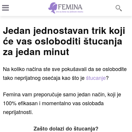
Jedan jednostavan trik koji
će vas osloboditi štucanja
za jedan minut
Na koliko načina ste sve pokušavali da se oslobodite
tako neprijatnog osećaja kao što je
štucanje
?
Femina vam preporučuje samo jedan način, koji je
100% efikasan i momentalno vas oslobađa
neprijatnosti.
Zašto dolazi do štucanja?