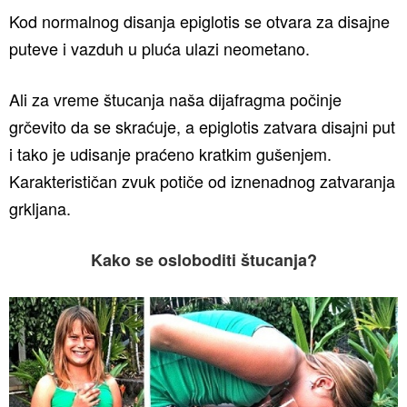
Kod normalnog disanja epiglotis se otvara za disajne
puteve i vazduh u pluća ulazi neometano.
Ali za vreme štucanja naša dijafragma počinje
grčevito da se skraćuje, a epiglotis zatvara disajni put
i tako je udisanje praćeno kratkim gušenjem.
Karakterističan zvuk potiče od iznenadnog zatvaranja
grkljana.
Kako se osloboditi štucanja?