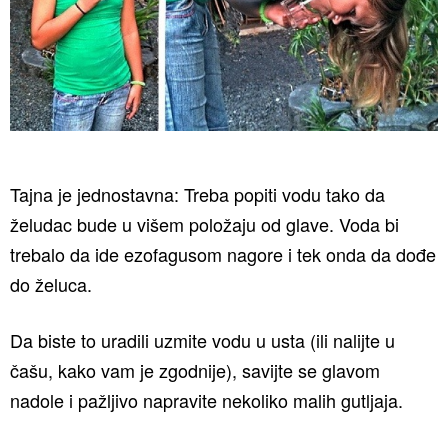
Tajna je jednostavna: Treba popiti vodu tako da
želudac bude u višem položaju od glave. Voda bi
trebalo da ide ezofagusom nagore i tek onda da dođe
do želuca.
Da biste to uradili uzmite vodu u usta (ili nalijte u
čašu, kako vam je zgodnije), savijte se glavom
nadole i pažljivo napravite nekoliko malih gutljaja.