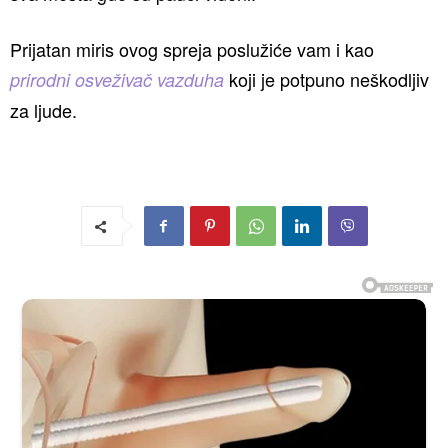
Prijatan miris ovog spreja poslužiće vam i kao
koji je potpuno neškodljiv
prirodni osveživač vazduha
za ljude.