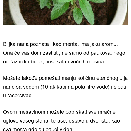
Biljka nana poznata i kao menta, ima jaku aromu.
Ona će vaš dom zaštititi, ne samo od paukova, nego i
od različitih buba, insekata i voćnih mušica.
Možete takođe pomešati manju količinu eteričnog ulja
nane sa vodom (10-ak kapi na pola litre vode) i sipati
u raspršivač.
Ovom mešavinom možete poprskati sve mračne
uglove vašeg stana, terase, ostave u dvorištu, kao i
sva mesta gde su pauci viđeni.