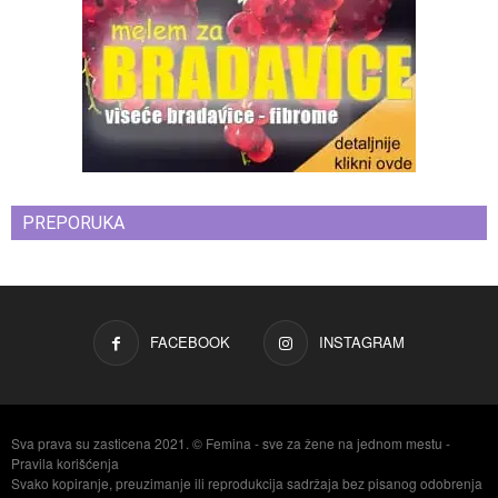
PREPORUKA
FACEBOOK
INSTAGRAM
Sva prava su zasticena 2021. © Femina - sve za žene na jednom mestu -
Pravila korišćenja
Svako kopiranje, preuzimanje ili reprodukcija sadržaja bez pisanog odobrenja