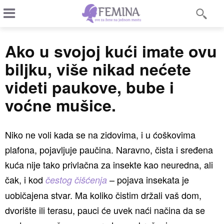
Ako u svojoj kući imate ovu
biljku, više nikad nećete
videti paukove, bube i
voćne mušice.
Niko ne voli kada se na zidovima, i u ćoškovima
plafona, pojavljuje paučina. Naravno, čista i sređena
kuća nije tako privlačna za insekte kao neuredna, ali
čak, i kod
– pojava insekata je
čestog čišćenja
uobičajena stvar. Ma koliko čistim držali vaš dom,
dvorište ili terasu, pauci će uvek naći načina da se