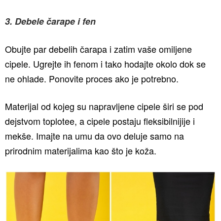
3. Debele čarape i fen
Obujte par debelih čarapa i zatim vaše omiljene
cipele. Ugrejte ih fenom i tako hodajte okolo dok se
ne ohlade. Ponovite proces ako je potrebno.
Materijal od kojeg su napravljene cipele širi se pod
dejstvom toplotee, a cipele postaju fleksibilnijije i
mekše. Imajte na umu da ovo deluje samo na
prirodnim materijalima kao što je koža.