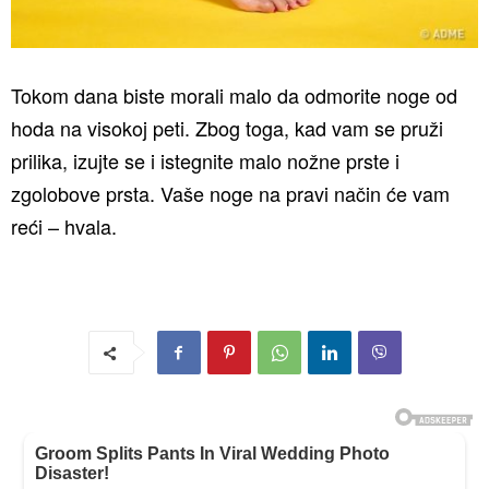
Tokom dana biste morali malo da odmorite noge od
hoda na visokoj peti. Zbog toga, kad vam se pruži
prilika, izujte se i istegnite malo nožne prste i
zgolobove prsta. Vaše noge na pravi način će vam
reći – hvala.