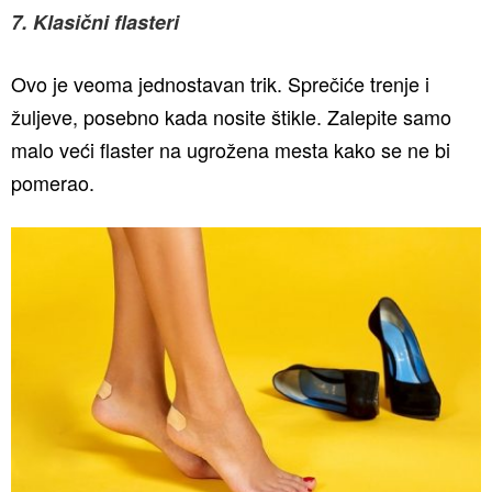
7. Klasični flasteri
Ovo je veoma jednostavan trik. Sprečiće trenje i
žuljeve, posebno kada nosite štikle. Zalepite samo
malo veći flaster na ugrožena mesta kako se ne bi
pomerao.