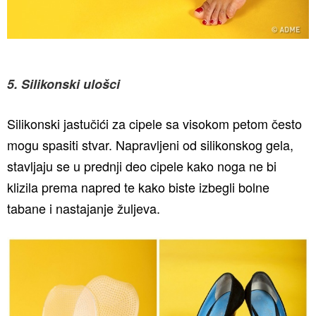
5. Silikonski ulošci
Silikonski jastučići za cipele sa visokom petom često
mogu spasiti stvar. Napravljeni od silikonskog gela,
stavljaju se u prednji deo cipele kako noga ne bi
klizila prema napred te kako biste izbegli bolne
tabane i nastajanje žuljeva.