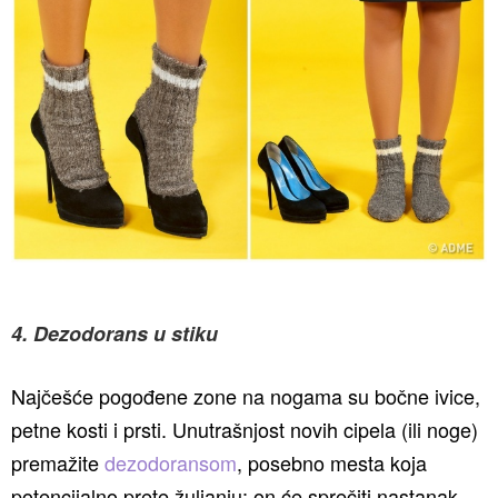
4. Dezodorans u stiku
Najčešće pogođene zone na nogama su bočne ivice,
petne kosti i prsti. Unutrašnjost novih cipela (ili noge)
premažite
dezodoransom
, posebno mesta koja
potencijalno prete žuljanju: on će sprečiti nastanak