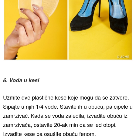
6. Voda u kesi
Uzmite dve plastične kese koje mogu da se zatvore.
Sipajte u njih 1/4 vode. Stavite ih u obuću, pa cipele u
zamrzivač. Kada se voda zaledila, izvadite obuću iz
zamrzivača, ostavite 20-ak min da se led otopi.
Izvadite kese pa osušite obuću fenom.