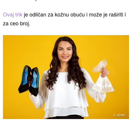
Ovaj trik
je odličan za kožnu obuću i može je raširiti i
za ceo broj.