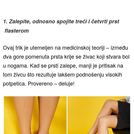
1. Zalepite, odnosno spojite treći i četvrti prst
flasterom
Ovaj trik je utemeljen na medicinskoj teoriji – između
dva gore pomenuta prsta krije se živac koji stvara bol
u nogama. Kad se prsti zalepe, manji je pritisak na
tom živcu što rezultuje lakšem podnošenju visokih
potpetica. Provereno – deluje!