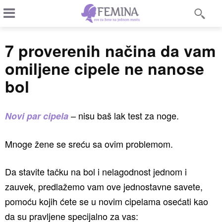
7 proverenih načina da vam
omiljene cipele ne nanose
bol
– nisu baš lak test za noge.
Novi par cipela
Mnoge žene se sreću sa ovim problemom.
Da stavite tačku na bol i nelagodnost jednom i
zauvek, predlažemo vam ove jednostavne savete,
pomoću kojih ćete se u novim cipelama osećati kao
da su pravljene specijalno za vas: