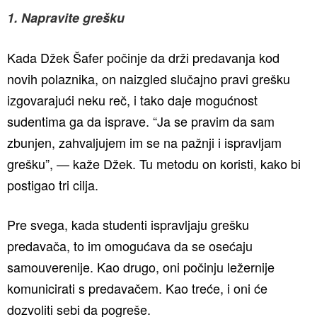
1. Napravite grešku
Kada Džek Šafer počinje da drži predavanja kod
novih polaznika, on naizgled slučajno pravi grešku
izgovarajući neku reč, i tako daje mogućnost
sudentima ga da isprave. “Ja se pravim da sam
zbunjen, zahvaljujem im se na pažnji i ispravljam
grešku”, — kaže Džek. Tu metodu on koristi, kako bi
postigao tri cilja.
Pre svega, kada studenti ispravljaju grešku
predavača, to im omogućava da se osećaju
samouverenije. Kao drugo, oni počinju ležernije
komunicirati s predavačem. Kao treće, i oni će
dozvoliti sebi da pogreše.