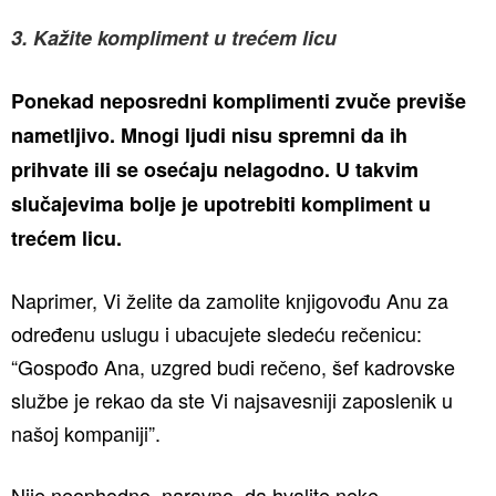
3. Kažite kompliment u trećem licu
Ponekad neposredni komplimenti zvuče previše
nametljivo. Mnogi ljudi nisu spremni da ih
prihvate ili se osećaju nelagodno. U takvim
slučajevima bolje je upotrebiti kompliment u
trećem licu.
Naprimer, Vi želite da zamolite knjigovođu Anu za
određenu uslugu i ubacujete sledeću rečenicu:
“Gospođo Ana, uzgred budi rečeno, šef kadrovske
službe je rekao da ste Vi najsavesniji zaposlenik u
našoj kompaniji”.
Nije neophodno, naravno, da hvalite neke