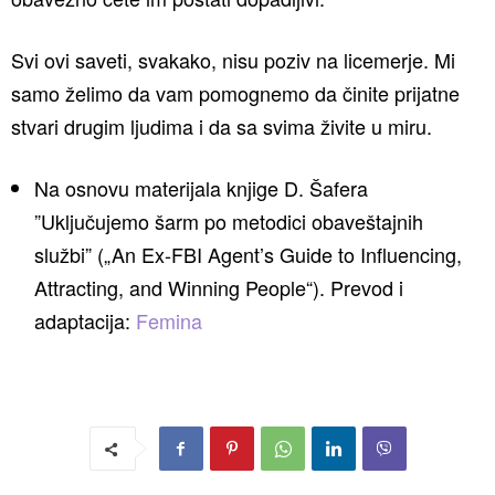
Svi ovi saveti, svakako, nisu poziv na licemerje. Mi
samo želimo da vam pomognemo da činite prijatne
stvari drugim ljudima i da sa svima živite u miru.
Na osnovu materijala knjige D. Šafera
”Uključujemo šarm po metodici obaveštajnih
službi” („An Ex-FBI Agent’s Guide to Influencing,
Attracting, and Winning People“). Prevod i
adaptacija:
Femina