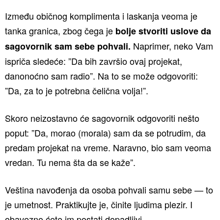
Između običnog komplimenta i laskanja veoma je
tanka granica, zbog čega je
bolje stvoriti uslove da
Naprimer, neko Vam
sagovornik sam sebe pohvali.
ispriča sledeće: ”Da bih završio ovaj projekat,
danonoćno sam radio”. Na to se može odgovoriti:
”Da, za to je potrebna čelična volja!”.
Skoro neizostavno će sagovornik odgovoriti nešto
poput: ”Da, morao (morala) sam da se potrudim, da
predam projekat na vreme. Naravno, bio sam veoma
vredan. Tu nema šta da se kaže”.
Veština navođenja da osoba pohvali samu sebe — to
je umetnost. Praktikujte je, činite ljudima plezir. I
obavezno ćete im postati dopadljivi.