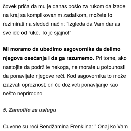
čovek priča da mu je danas pošlo za rukom da izađe
na kraj sa komplikovanim zadatkom, možete to
rezimirati na sledeći način: ”Izgleda da Vam danas
sve ide od ruke. To je sjajno!”
Mi moramo da ubedimo sagovornika da delimo
Pri tome, ako
njegova osećanja i da ga razumemo.
nastojite da podržite nekoga, ne morate u potpunosti
da ponavljate njegove reči. Kod sagovornika to može
izazvati opreznost: on će doživeti ponavljanje kao
nešto neprirodno.
5. Zamolite za uslugu
Čuvene su reči Bendžamina Frenklina: ” Onaj ko Vam