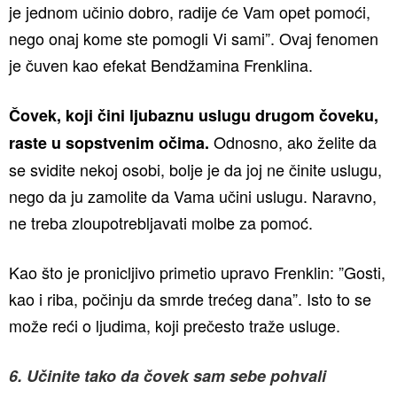
je jednom učinio dobro, radije će Vam opet pomoći,
nego onaj kome ste pomogli Vi sami”. Ovaj fenomen
je čuven kao efekat Bendžamina Frenklina.
Čovek, koji čini ljubaznu uslugu drugom čoveku,
Odnosno, ako želite da
raste u sopstvenim očima.
se svidite nekoj osobi, bolje je da joj ne činite uslugu,
nego da ju zamolite da Vama učini uslugu. Naravno,
ne treba zloupotrebljavati molbe za pomoć.
Kao što je pronicljivo primetio upravo Frenklin: ”Gosti,
kao i riba, počinju da smrde trećeg dana”. Isto to se
može reći o ljudima, koji prečesto traže usluge.
6. Učinite tako da čovek sam sebe pohvali