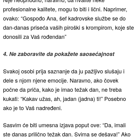
profesionalne kalitete, mogu to biti i lični. Naprimer,
ovako: “Gospođo Ana, šef kadrovske službe se do
dan-danas priseća vaših piroški s krompirom, koje ste
donosili za Vaš rođendan”
4. Ne zaboravite da pokažete saosećajnost
Svakoj osobi prija saznanje da ju pažljivo slušaju i
dele s njom njene emocije. Naravno, ako čovek
počne da priča, kako je imao težak dan, ne treba
kukati: “Kakav užas, ah, jadan (jadna) ti!” Posebno
ako je to Vaš nadređeni.
Sasvim će biti umesna izjava poput ove: “Da, imali
ste danas prilično težak dan. Svima se dešava!” Ako