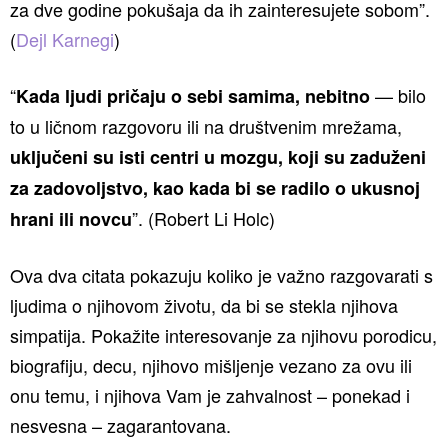
za dve godine pokušaja da ih zainteresujete sobom”.
(
Dejl Karnegi
)
“
— bilo
Kada ljudi pričaju o sebi samima, nebitno
to u ličnom razgovoru ili na društvenim mrežama,
uključeni su isti centri u mozgu, koji su zaduženi
za zadovoljstvo, kao kada bi se radilo o ukusnoj
”. (Robert Li Holc)
hrani ili novcu
Ova dva citata pokazuju koliko je važno razgovarati s
ljudima o njihovom životu, da bi se stekla njihova
simpatija. Pokažite interesovanje za njihovu porodicu,
biografiju, decu, njihovo mišljenje vezano za ovu ili
onu temu, i njihova Vam je zahvalnost – ponekad i
nesvesna – zagarantovana.