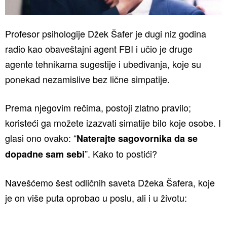
Profesor psihologije Džek Šafer je dugi niz godina
radio kao obaveštajni agent FBI i učio je druge
agente tehnikama sugestije i ubeđivanja, koje su
ponekad nezamislive bez lične simpatije.
Prema njegovim rečima, postoji zlatno pravilo;
koristeći ga možete izazvati simatije bilo koje osobe. I
glasi ono ovako: “
Naterajte sagovornika da se
”. Kako to postići?
dopadne sam sebi
Navešćemo šest odličnih saveta Džeka Šafera, koje
je on više puta oprobao u poslu, ali i u životu: