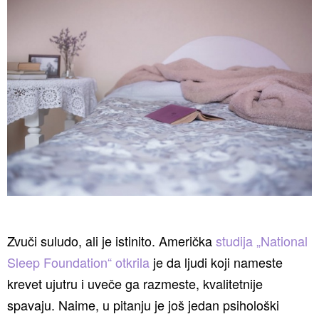
Zvuči suludo, ali je istinito. Američka
studija „National
Sleep Foundation“ otkrila
je da ljudi koji nameste
krevet ujutru i uveče ga razmeste, kvalitetnije
spavaju. Naime, u pitanju je još jedan psihološki