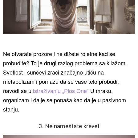
Ne otvarate prozore i ne dižete roletne kad se
probudite? To je drugi razlog problema sa kilažom.
Svetlost i sunčevi zraci značajno utiču na
metabolizam i pomažu da se vaše telo probudi,
navodi se u
istraživanju „Plos One“
U mraku,
organizam i dalje se ponaša kao da je u pasivnom
stanju.
3. Ne nameštate krevet