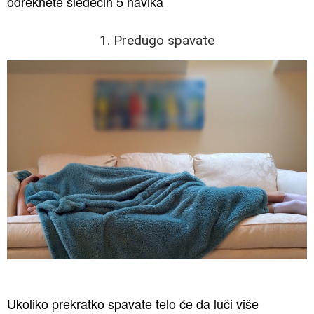
odreknete sledećih 5 navika
1. Predugo spavate
Ukoliko prekratko spavate telo će da luči više