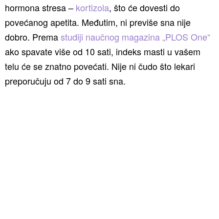
hormona stresa –
kortizola
, što će dovesti do
povećanog apetita. Međutim, ni previše sna nije
dobro. Prema
studiji naučnog magazina „PLOS One“
ako spavate više od 10 sati, indeks masti u vašem
telu će se znatno povećati. Nije ni čudo što lekari
preporučuju od 7 do 9 sati sna.