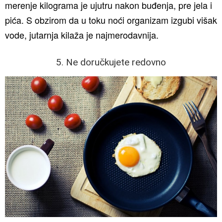
merenje kilograma je ujutru nakon buđenja, pre jela i
pića. S obzirom da u toku noći organizam izgubi višak
vode, jutarnja kilaža je najmerodavnija.
5. Ne doručkujete redovno