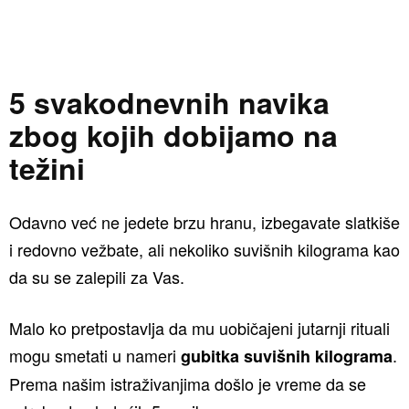
5 svakodnevnih navika
zbog kojih dobijamo na
težini
Odavno već ne jedete brzu hranu, izbegavate slatkiše
i redovno vežbate, ali nekoliko suvišnih kilograma kao
da su se zalepili za Vas.
Malo ko pretpostavlja da mu uobičajeni jutarnji rituali
mogu smetati u nameri
.
gubitka suvišnih kilograma
Prema našim istraživanjima došlo je vreme da se